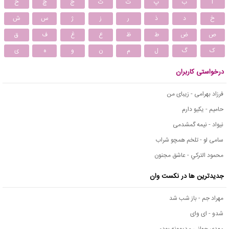
ا
ب
پ
ت
ث
ج
چ
ح
خ
د
ذ
ر
ز
ژ
س
ش
ص
ض
ط
ظ
ع
غ
ف
ق
ک
گ
ل
م
ن
و
ه
ی
درخواستی کاربران
فرزاد بهرامی - زیبای من
حامیم - یکیو دارم
نیواد - نیمه گمشدمی
سامی لو - تلخم همچو شراب
محمود التركي - عاشق مجنون
جدیدترین ها در نکست وان
مهراد جم - باز شب شد
شدو - ای وای