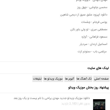
مهدی جهانی - دیوونه بودم
محسن چاوشی - چهل روز
دانلود اپیزود عشق عمیق از دیجی شاهین
یونس فرجام - چشمات
مصطفی میری - تو ولی باور نکن
مسعود فراهانی - آواره
اسماعیل ارندان - سردیار
مرتضی باب - ممنونم ازت
لینک های سایت
صفحه اصلی
تک آهنگ ها
آلبوم ها
موزیک ویدئو ها
تبلیغات
پیشنهاد روز بخش موزیک ویدئو
دانلود موزیک ویدئو جدید مهدی یراحی با نام بیست و یک روز بعد
بدون نظر | 2,183 بازدید