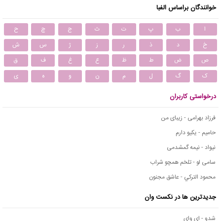
خوانندگان براساس الفبا
ا
ب
پ
ت
ث
ج
چ
ح
خ
د
ذ
ر
ز
ژ
س
ش
ص
ض
ط
ظ
ع
غ
ف
ق
ک
گ
ل
م
ن
و
ه
ی
درخواستی کاربران
فرزاد بهرامی - زیبای من
حامیم - یکیو دارم
نیواد - نیمه گمشدمی
سامی لو - تلخم همچو شراب
محمود التركي - عاشق مجنون
جدیدترین ها در نکست وان
شدو - ای وای