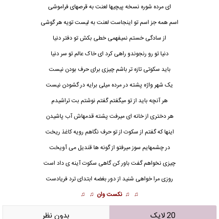
ای مرده شوره نسخه پیچیها لعنت به قرصهای فراموشی
اسم همه جز اسم تو اینجاست لعنت به لیست تویه هر گوشی
از سادگی خستم نمیفهمی خطی بکش تو دفتر دنیا
دنیا تو رو رنجوندو راهی کرد ای خاک عالم تو سر دنیا
باید سکوتی تازه تر باشم چیزی برای حرف بودن نیست
یک شهر واژه پشته در مرده میلی برایه در گشودن نیست
هر آنچه باید از تو میگفتم گفتم نوشتم بت تراشیدم
هر دختری از خانه ای میرفت پشته قدمهاش آب پاشیدن
اینها که گفتم از سکوت از تو حرف نگاهم رویه کاغذ ریخت
در چشمهایم سوز میرفتو از گونه ها قندیل می آویخت
چیزی نخواهم گفت باور کن گاهی سکوت آینه ی داد است
روزی مرا خواهی شنید از دور بغضه ابتدای ترد فریادست
♫ ♫
نکست وان
♫ ♫
20 لایک
بدون نظر