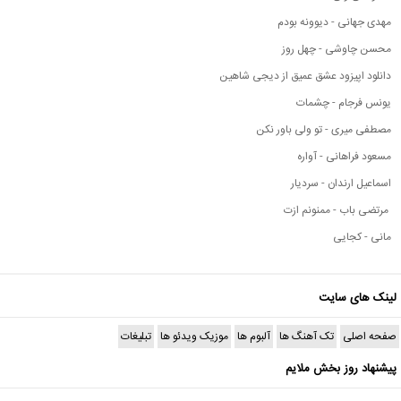
مهدی جهانی - دیوونه بودم
محسن چاوشی - چهل روز
دانلود اپیزود عشق عمیق از دیجی شاهین
یونس فرجام - چشمات
مصطفی میری - تو ولی باور نکن
مسعود فراهانی - آواره
اسماعیل ارندان - سردیار
مرتضی باب - ممنونم ازت
مانی - کجایی
لینک های سایت
صفحه اصلی
تک آهنگ ها
آلبوم ها
موزیک ویدئو ها
تبلیغات
پیشنهاد روز بخش ملایم