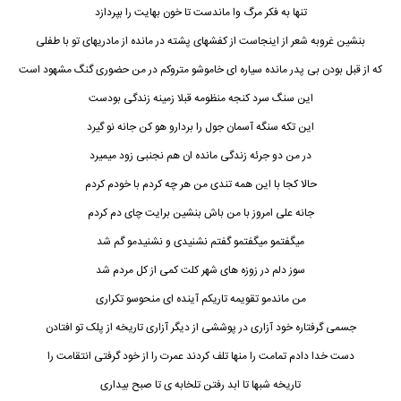
تنها به فکر مرگ وا ماندست تا خون بهایت را بپردازد
بنشین غروبه شعر از اینجاست از کفشهای پشته در مانده از مادریهای تو با طفلی
که از قبل بودن بی پدر مانده سیاره ای خاموشو متروکم در من حضوری گنگ مشهود است
این سنگ سرد کنجه منظومه قبلا زمینه زندگی بودست
این تکه سنگه آسمان جول را بردارو هو کن جانه نو گیرد
در من دو جرئه زندگی مانده ان هم نجنبی زود میمیرد
حالا کجا با این همه تندی من هر چه کردم با خودم کردم
جانه علی امروز با من باش بنشین برایت چای دم کردم
میگفتمو میگفتمو گفتم نشنیدی و نشنیدمو گم شد
سوز دلم در زوزه های شهر کلت کمی از کل مردم شد
من ماندمو تقویمه تاریکم آینده ای منحوسو تکراری
جسمی گرفتاره خود آزاری در پوششی از دیگر آزاری تاریخه از پلک تو افتادن
دست خدا دادم تمامت را منها تلف کردند عمرت را از خود گرفتی انتقامت را
تاریخه شبها تا ابد رفتن تلخابه ی تا صبح بیداری