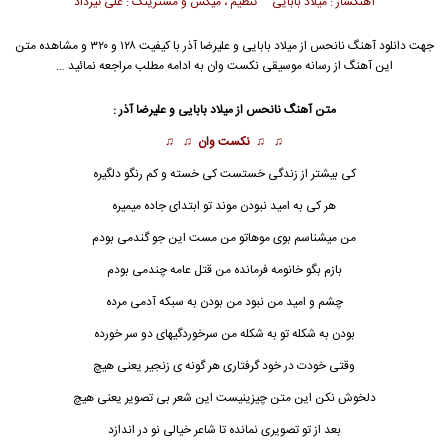
آهنگساز : میلاد بابایی تنظیم ، میکس و مسترینگ : علی تیرداد
جهت دانلود آهنگ نانحس از
میلاد بابایی
و
علیرضا آذر
با کیفیت ۱۲۸ و ۳۲۰ و مشاهده متن
این آهنگ از رسانه موسیقی نکست وان به ادامه مطلب مراجعه نمائید …
متن آهنگ نانحس از میلاد بابایی و علیرضا آذر :
♫ ♫
نکست وان
♫ ♫
کی بیشتر از زندگی خستست کی خسته و کم رنگو دلگیره
هر کی به امید نبودن موند تو ابتدای جاده میمیره
من میشناسم بوی موهاتو من مست این جو گندمی بودم
بازم بگو خانومه فرمانده من قتل عامه چندمی بودم
چشم و امید من نبود من بودن به سبکه آدمی مرده
بودن به شکله تو به شکله من سرخوردگیهای دو سر خورده
وقتی خودت در خود گرفتاری هر گونه ی زنجیر یعنی هیچ
دلخوش نکن این متن چیزینیست این شعر بی تصویر یعنی هیچ
بعد از تو تصویری نمانده تا ش
ا
عر خیالی نو در اندازد