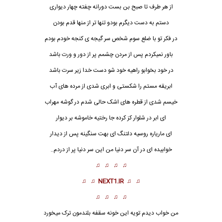
از هر طرف تا صبح بن بست دورانه چفته چهار دیواری
دستم به دست دیگرم بودو تنها تر از منها قدم بودن
در فکر تو با ضلع سوم شخص سر گیجه ی کنجه خودم بودم
باور نمیکردم پس
ا
ز مردن چشمم پر از دور و ورت باشد
در خود بخوابو راهیه خود شو دست خدا زیر سرت باشد
ابریقه مستم را شکستی و ابری شدی از مرده های آب
خیسم شدی از قطره های اشک حالی شدم در گوشه مهراب
ای ابر در شلوار کز کرده جا رختیه خاموشه بر دیوار
ای ماریاره روسیه دلتنگ ای بهت سنگینه پس از دیدار
خوابیده ای در آن سر دنیا من این سر دنیا پر از دردم..
♫ ♫ ♫ ♫
♫ ♫
NEXT1.IR
♫ ♫
♫ ♫ ♫ ♫
من خواب دیدم تویه این خونه سقفه بلندمون ترک میخورد