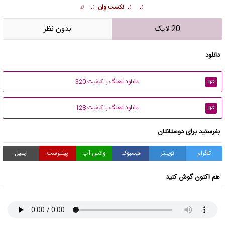
♫ ♫ نکست وان ♫ ♫
20 لایک
بدون نظر
دانلود
دانلود آهنگ با کیفیت 320
mp3
دانلود آهنگ با کیفیت 128
mp3
بفرستید برای دوستانتان
تلگرام
توییتر
فیسبوک
واتس آپ
پینترست
ایمیل
هم اکنون گوش کنید