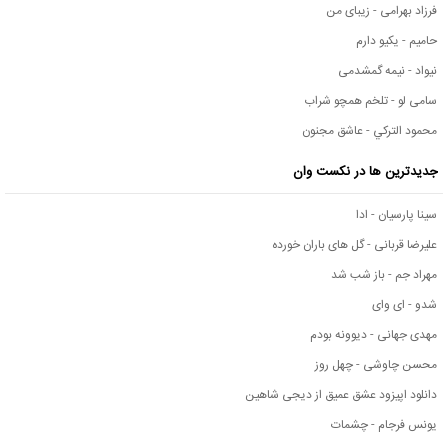
فرزاد بهرامی - زیبای من
حامیم - یکیو دارم
نیواد - نیمه گمشدمی
سامی لو - تلخم همچو شراب
محمود التركي - عاشق مجنون
جدیدترین ها در نکست وان
سینا پارسیان - ادا
علیرضا قربانی - گل های باران خورده
مهراد جم - باز شب شد
شدو - ای وای
مهدی جهانی - دیوونه بودم
محسن چاوشی - چهل روز
دانلود اپیزود عشق عمیق از دیجی شاهین
یونس فرجام - چشمات