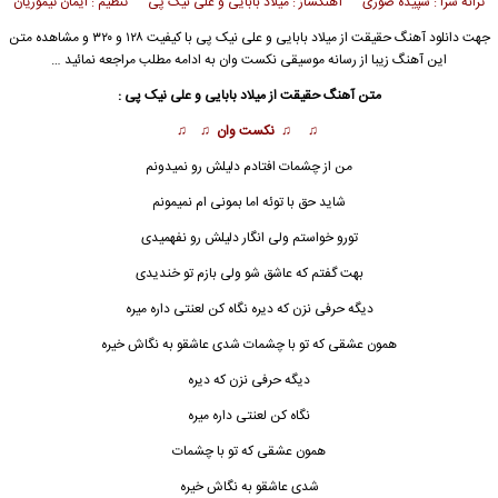
ترانه سرا : سپیده صوری آهنگساز : میلاد بابایی و علی نیک پی تنظیم : ایمان تیموریان
جهت دانلود آهنگ حقیقت از
میلاد بابایی
و
علی نیک پی
با کیفیت ۱۲۸ و ۳۲۰ و مشاهده متن
این آهنگ زیبا از رسانه موسیقی نکست وان به ادامه مطلب مراجعه نمائید …
متن آهنگ حقیقت از میلاد بابایی و علی نیک پی :
♫ ♫ نکست وان ♫ ♫
من از چشمات افتادم دلیلش رو نمیدونم
شاید حق با توئه اما بمونی ام نمیمونم
تورو خواستم ولی انگار دلیلش رو نفهمیدی
بهت گفتم که عاشق شو ولی بازم تو خندیدی
دیگه حرفی نزن که دیره نگاه کن لع
ن
تی داره میره
همون عشقی که تو با چشمات شدی عاشقو به نگاش خیره
دیگه حرفی نزن که دیره
نگاه کن لعنتی داره میره
همون عشقی که تو با چشمات
شدی عاشقو به نگاش خیره