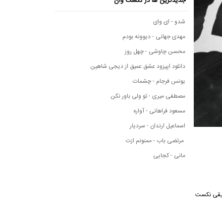
جدیدترین ها در نکست وان
شدو - ای وای
مهدی جهانی - دیوونه بودم
محسن چاوشی - چهل روز
دانلود اپیزود عشق عمیق از دیجی شاهین
یونس فرجام - چشمات
مصطفی میری - تو ولی باور نکن
مسعود فراهانی - آواره
اسماعیل ارندان - سردیار
مرتضی باب - ممنونم ازت
مانی - کجایی
ه موسیقی نکست