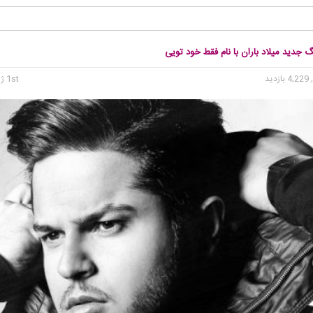
گ جدید میلاد باران با نام فقط خود تویی
4, بازدید
1st ژوئن 2016