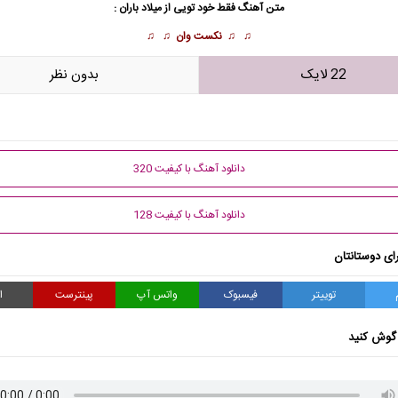
متن آهنگ فقط خود تویی از
میلاد باران
:
♫ ♫
نکست وان
♫ ♫
22 لایک
بدون نظر
دانلود آهنگ با کیفیت 320
دانلود آهنگ با کیفیت 128
ای دوستانتان
توییتر
فیسبوک
واتس آپ
پینترست
ا
گوش کنید