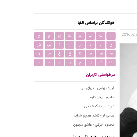
خوانندگان براساس الفبا
ا
ب
پ
ت
ث
ج
چ
ح
خ
د
ذ
ر
ز
ژ
س
ش
ص
ض
ط
ظ
ع
غ
ف
ق
ک
گ
ل
م
ن
و
ه
ی
درخواستی کاربران
فرزاد بهرامی - زیبای من
حامیم - یکیو دارم
نیواد - نیمه گمشدمی
سامی لو - تلخم همچو شراب
محمود التركي - عاشق مجنون