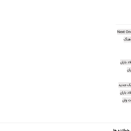
Next On
هنگ
د باران
ان
یک جدید
د باران
 وان
 خواننده ها