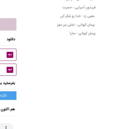
فریدون آسرایی - حسرت
معین زد - خدا رو شکر کن
پیمان کیوانی - غملی بیر سوز
پیمان کیوانی - سارا
دانلود
mp3
mp3
بفرستید بر
تلگرام
هم اکنون 