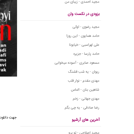
مجید احمدی - زیبای من
بزودی در نکست وان
مجید رضوی - اوکی
حامد همایون - این روزا
علی لهراسبی - خیابونا
حامد پارسا - جزیره
مسعود صابری - آسوده میخوابی
ریوان - یه شب قشنگ
مهدی مقدم - نوار قلب
شاهین بنان - الماس
مهدی جهانی - زخم
رضا صادقی - یه چی بگم
جهت دانلود
آخرین های آرشیو
مجید اصلاحی - تو برو