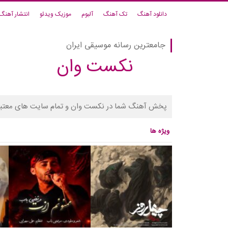
دانلود آهنگ
تک آهنگ
آلبوم
موزیک ویدئو
انتشار آهنگ
جامعترین رسانه موسیقی ایران
نکست وان
پخش آهنگ شما در نکست وان و تمام سایت های معتبر
ویژه ها