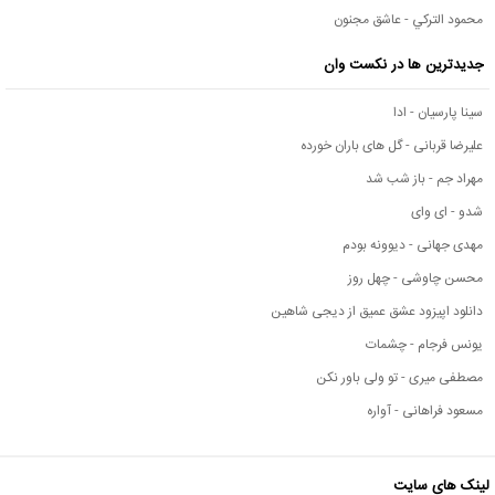
محمود التركي - عاشق مجنون
جدیدترین ها در نکست وان
سینا پارسیان - ادا
علیرضا قربانی - گل های باران خورده
مهراد جم - باز شب شد
شدو - ای وای
مهدی جهانی - دیوونه بودم
محسن چاوشی - چهل روز
دانلود اپیزود عشق عمیق از دیجی شاهین
یونس فرجام - چشمات
مصطفی میری - تو ولی باور نکن
مسعود فراهانی - آواره
لینک های سایت