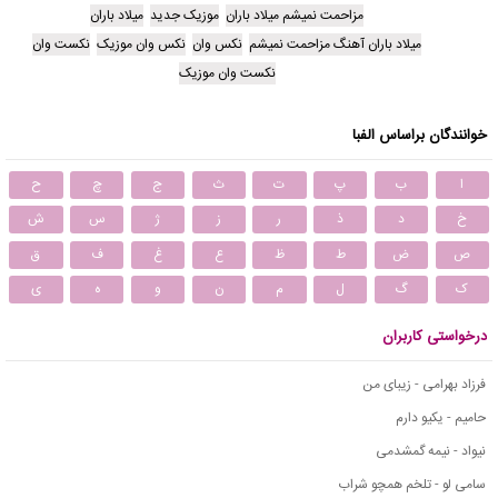
مزاحمت نمیشم میلاد باران
موزیک جدید
میلاد باران
میلاد باران آهنگ مزاحمت نمیشم
نکس وان
نکس وان موزیک
نکست وان
نکست وان موزیک
خوانندگان براساس الفبا
ا
ب
پ
ت
ث
ج
چ
ح
خ
د
ذ
ر
ز
ژ
س
ش
ص
ض
ط
ظ
ع
غ
ف
ق
ک
گ
ل
م
ن
و
ه
ی
درخواستی کاربران
فرزاد بهرامی - زیبای من
حامیم - یکیو دارم
نیواد - نیمه گمشدمی
سامی لو - تلخم همچو شراب