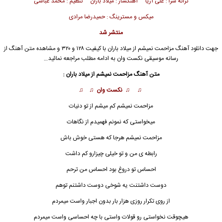
ترانه سرا : علی آریا آهنگساز : میلاد باران تنظیم : محمد عباسی
میکس و مسترینگ : حمیدرضا مرادی
منتشر شد
جهت دانلود آهنگ مزاحمت نمیشم از
میلاد باران
با کیفیت ۱۲۸ و ۳۲۰ و مشاهده متن آهنگ از
رسانه موسیقی نکست وان به ادامه مطلب مراجعه نمائید…
متن آهنگ مزاحمت نمیشم از میلاد باران :
♫ ♫ نکست وان ♫ ♫
مزاحمت نمیشم کم میشم از تو دنیات
میخواستی که نمونم فهمیدم از نگاهات
مزاحمت نمیشم هرجا که هستی خوش باش
رابطه ی من و تو خیلی چیزارو کم داشت
احساس تو دروغ بود احساس من ترحم
دوست داشت
ن
ت یه شوخی دوست داشتنم توهم
از روی تکرار روزی هزار بار بدون اجبار واست میمردم
هیچوقت نخواستی رو قولات واستی با چه احساسی واست میمردم