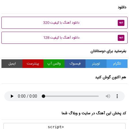
دانلود
دانلود آهنگ با کیفیت 320
mp3
دانلود آهنگ با کیفیت 128
mp3
بفرستید برای دوستانتان
تلگرام
توییتر
فیسبوک
واتس آپ
پینترست
ایمیل
هم اکنون گوش کنید
کد پخش این آهنگ در سایت و وبلاگ شما