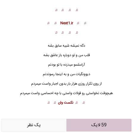
♫ ♫ ♫ ♫
♫ ♫ Next1.ir ♫ ♫
♫ ♫ ♫ ♫
دگه نمیشه شبیه سابق بشه
قلب من و تو دوباره باز عاشق بشه
آرامشمو میدزده با تو بودنم
دیوونگیات من و به ای
ن
جا رسوندنم
از روی تکرار روزی هزار بار بدون اجبار واست میمردم
هیچوقت نخواستی رو قولات واستی با چه احساسی واست میمردم
♫ ♫ نکست وان ♫ ♫
59 لایک
يک نظر