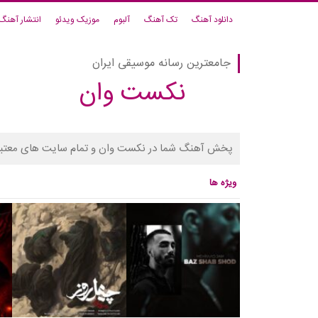
دانلود آهنگ
تک آهنگ
آلبوم
موزیک ویدئو
انتشار آهنگ
جامعترین رسانه موسیقی ایران
نکست وان
پخش آهنگ شما در نکست وان و تمام سایت های معتبر
ویژه ها