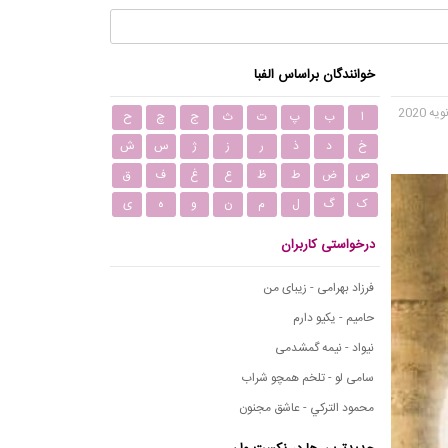
خوانندگان براساس الفبا
ا
ب
پ
ت
ث
ج
چ
ح
خ
د
ذ
ر
ز
ژ
س
ش
ص
ض
ط
ظ
ع
غ
ف
ق
ک
گ
ل
م
ن
و
ه
ی
درخواستی کاربران
فرزاد بهرامی - زیبای من
حامیم - یکیو دارم
نیواد - نیمه گمشدمی
سامی لو - تلخم همچو شراب
محمود التركي - عاشق مجنون