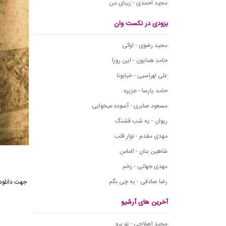
مجید احمدی - زیبای من
بزودی در نکست وان
مجید رضوی - اوکی
حامد همایون - این روزا
علی لهراسبی - خیابونا
حامد پارسا - جزیره
مسعود صابری - آسوده میخوابی
ریوان - یه شب قشنگ
مهدی مقدم - نوار قلب
شاهین بنان - الماس
مهدی جهانی - زخم
رضا صادقی - یه چی بگم
آخرین های آرشیو
مجید اصلاحی - تو برو