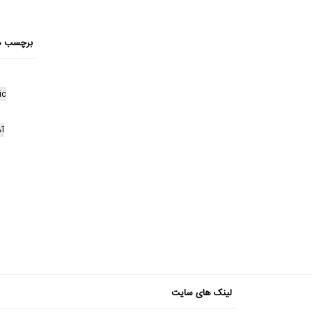
برچسب ه
ic
آه
لینک های سایت