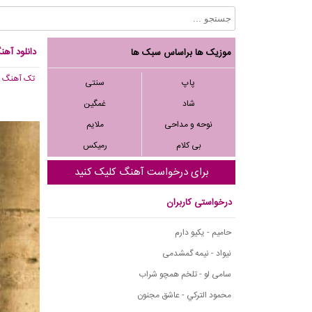
دانلود آهن
موزیک ها براساس سبک ها
تک آهنگ
, 777
پاپ
سنتی
شاد
غمگین
نوحه و مداحی
ملایم
بی کلام
رمیکس
برای درخواست آهنگ کلیک کنید
درخواستی کاربران
حامیم - یکیو دارم
نیواد - نیمه گمشدمی
سامی لو - تلخم همچو شراب
محمود التركي - عاشق مجنون