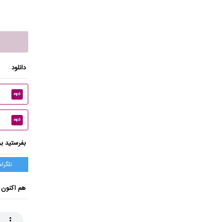
دانلود
mp3
mp3
بفرستید بر
تلگرام
هم اکنون 