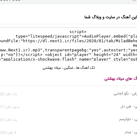
ن آهنگ در سایت و وبلاگ شما
تک آهنگ ها
،
غمگین
،
میلاد بهشتی
نگ های میلاد بهشتی
ی - بگو کجایی
يک نظر | 2,058 بازدید
ی - هی دل
بدون نظر | 2,777 بازدید
ی - دلواپسم
يک نظر | 2,964 بازدید
 - بیمار
4 نظر | 13,609 بازدید