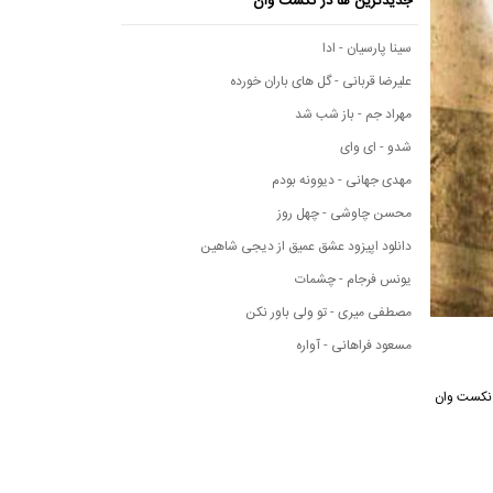
جدیدترین ها در نکست وان
سینا پارسیان - ادا
علیرضا قربانی - گل های باران خورده
مهراد جم - باز شب شد
شدو - ای وای
مهدی جهانی - دیوونه بودم
محسن چاوشی - چهل روز
دانلود اپیزود عشق عمیق از دیجی شاهین
یونس فرجام - چشمات
مصطفی میری - تو ولی باور نکن
مسعود فراهانی - آواره
سانه موسیقی نکست وان