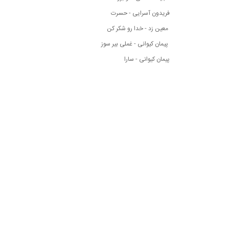
فریدون آسرایی - حسرت
معین زد - خدا رو شکر کن
پیمان کیوانی - غملی بیر سوز
پیمان کیوانی - سارا