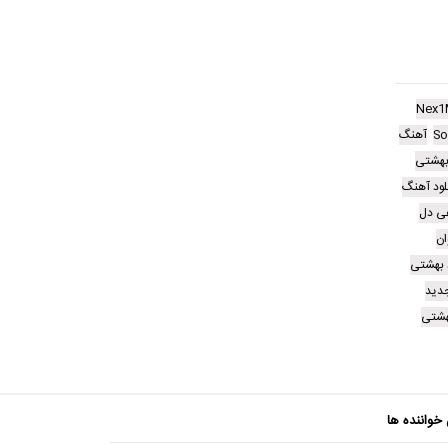
Nex1
So
آهنگ
بهشتی
لود آهنگ
هی دل
ان
 بهشتی
دید
هشتی
 خواننده ها