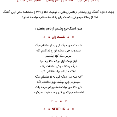
ترانه سرا : علی آریا آهنگساز : ناصر زینعلی تنظیم : مانی قربانی
جهت دانلود آهنگ برو پشتتم از
ناصر زینعلی
با کیفیت ۱۲۸ و ۳۲۰ و مشاهده متن این آهنگ
شاد از رسانه موسیقی نکست وان به ادامه مطلب مراجعه نمائید …
متن آهنگ برو پشتتم از
ناصر زینعلی
:
♫ ♫
نکست وان
♫ ♫
آخه مثه من دیگه کی به تو عشقم میگه
نمیدونم چی میشد تو رو نداشتم اگه
نترس مثه کوه پشتتم
اینو بهت قول میدم مثه یه مرد
دیگه وقتشه یکی عشقت بشه
اونکه دنیاشو برات نقاشی کرد
آخه مثه من دیگه کی به تو عشقم میگه
نمیدونم چی میشد تورو نداشتم اگه
کی مثه من برات همه چیشو میده پات
آخه مثه من تو رو کی واسه خوذت میخواد
♫ ♫ ♫ ♫
♫ ♫
NEXT1.IR
♫ ♫