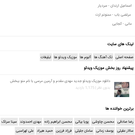
اسماعیل ارندان - سردیار
مرتضی باب - ممنونم ازت
مانی - کجایی
لینک های سایت
صفحه اصلی
تک آهنگ ها
آلبوم ها
موزیک ویدئو ها
تبلیغات
پیشنهاد روز بخش موزیک ویدئو
دانلود موزیک ویدئو جدید مهدی مقدم و آرمین مرسی با نام منو ببخش
بدون نظر | 1,175 بازدید
برترین خواننده ها
رضا صادقی
محسن چاوشی
پویا بیاتی
محسن ابراهیم زاده
مهدی احمدوند
سینا سرلک
سالار عقیلی
یوسف زمانی
سامان جلیلی
فرزاد فرزین
حمید هیراد
علی لهراسبی