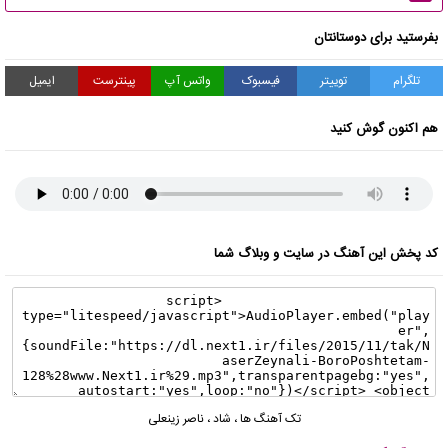
بفرستید برای دوستانتان
تلگرام
توییتر
فیسبوک
واتس آپ
پینترست
ایمیل
هم اکنون گوش کنید
کد پخش این آهنگ در سایت و وبلاگ شما
تک آهنگ ها
،
شاد
،
ناصر زینعلی