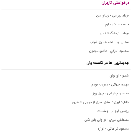
درخواستی کاربران
فرزاد بهرامی - زیبای من
حامیم - یکیو دارم
نیواد - نیمه گمشدمی
سامی لو - تلخم همچو شراب
محمود التركي - عاشق مجنون
جدیدترین ها در نکست وان
شدو - ای وای
مهدی جهانی - دیوونه بودم
محسن چاوشی - چهل روز
دانلود اپیزود عشق عمیق از دیجی شاهین
یونس فرجام - چشمات
مصطفی میری - تو ولی باور نکن
مسعود فراهانی - آواره