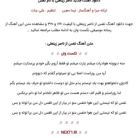
دانلود آهنگ جدید
ناصر زینعلی با نام نفس
ترانه سرا و آهنگساز : نیما معین تنظیم : علی بیات
جهت دانلود آهنگ نفس از ناصر زینعلی با کیفیت ۱۲۸ و ۳۲۰ و مشاهده متن این آهنگ از
رسانه موسیقی نکست وان به ادامه مطلب مراجعه نمائید …
متن آهنگ نفس از ناصر زینعلی :
♫ ♫
نکست وان
♫ ♫
منه دیوونه هوادرات میشم یارت میشم تو فقط آروم بگیر خودم پرستارت میشم
آره من روراست اصلا بی تو نمیتونم گفتم که دیوونم
کادوی دلخواهتو بهت بلد نیستم بدم مثل تو دوست داشتنو تو حرف بلد نیستم بگم
اما روراستم و قلبم کف دستم هست من تو ظاهر تلختم اما تو دلم برعکس
نفس
تو که نیستی این هوا خفس منو در بیار از این قفس دل من برا توئه و بس
نفس تو که نیستی این هوا خفس منو در بیار از این قفس دل من برا توئه و بس
♫ ♫ ♫ ♫
♫ ♫
NEXT1.IR
♫ ♫