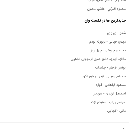
سامی لو - تلخم همچو شراب
محمود التركي - عاشق مجنون
جدیدترین ها در نکست وان
شدو - ای وای
مهدی جهانی - دیوونه بودم
محسن چاوشی - چهل روز
دانلود اپیزود عشق عمیق از دیجی شاهین
یونس فرجام - چشمات
مصطفی میری - تو ولی باور نکن
مسعود فراهانی - آواره
اسماعیل ارندان - سردیار
مرتضی باب - ممنونم ازت
مانی - کجایی