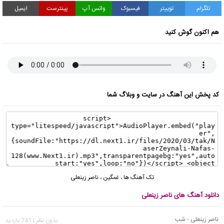
تلگرام
توییتر
فیسبوک
واتس آپ
پینترست
ایمیل
هم اکنون گوش کنید
کد پخش این آهنگ در سایت و وبلاگ شما
تک آهنگ ها
،
غمگین
،
ناصر زینعلی
دانلود آهنگ های ناصر زینعلی
ناصر زینعلی - شب
بدون نظر | 741 بازدید