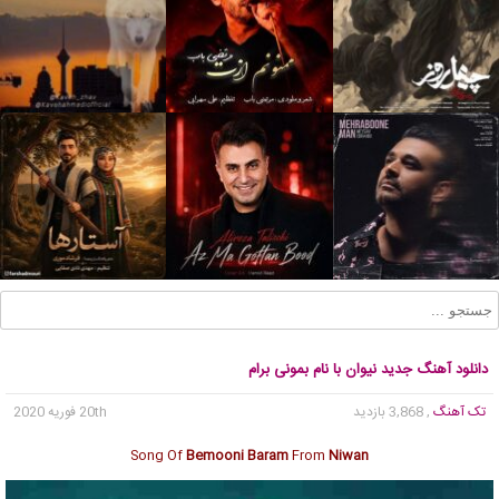
دانلود آهنگ جدید نیوان با نام بمونی برام
تک آهنگ
, 3,868 بازدید
20th فوریه 2020
Song Of
Bemooni Baram
From
Niwan