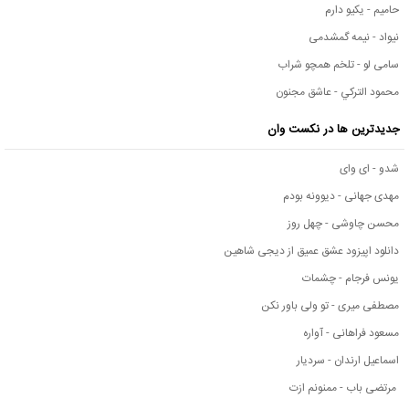
حامیم - یکیو دارم
نیواد - نیمه گمشدمی
سامی لو - تلخم همچو شراب
محمود التركي - عاشق مجنون
جدیدترین ها در نکست وان
شدو - ای وای
مهدی جهانی - دیوونه بودم
محسن چاوشی - چهل روز
دانلود اپیزود عشق عمیق از دیجی شاهین
یونس فرجام - چشمات
مصطفی میری - تو ولی باور نکن
مسعود فراهانی - آواره
اسماعیل ارندان - سردیار
مرتضی باب - ممنونم ازت