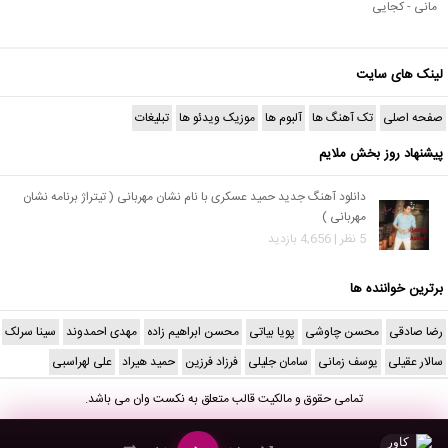
مانی - کجایی
لینک های سایت
صفحه اصلی
تک آهنگ ها
آلبوم ها
موزیک ویدئو ها
تبلیغات
پیشنهاد روز بخش ملایم
دانلود آهنگ جدید حمید عسکری با نام نشان مهربانی ( تیتراژ برنامه نشان
مهربانی )
5 نظر | 4,656 بازدید
برترین خواننده ها
رضا صادقی
محسن چاوشی
پویا بیاتی
محسن ابراهیم زاده
مهدی احمدوند
سینا سرلک
سالار عقیلی
یوسف زمانی
سامان جلیلی
فرزاد فرزین
حمید هیراد
علی لهراسبی
تمامی حقوق و مالکیت قالب متعلق به
نکست وان
می باشد.