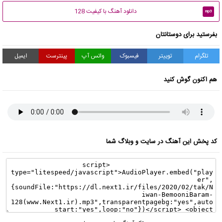
دانلود آهنگ با کیفیت 128
mp3
بفرستید برای دوستانتان
تلگرام
توییتر
فیسبوک
واتس آپ
پینترست
ایمیل
هم اکنون گوش کنید
کد پخش این آهنگ در سایت و وبلاگ شما