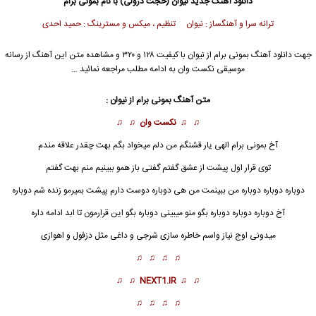
دانلود آهنگ جدید
نیوان (
حجت درولی
) با نام بمونی برام
ترانه سرا و آهنگساز : نیوان تنظیم ، میکس و مسترینگ : حمید احدی
جهت دانلود آهنگ بمونی برام از نیوان با کیفیت ۱۲۸ و ۳۲۰ و مشاهده متن این آهنگ از رسانه
موسیقی نکست وان به ادامه مطلب مراجعه نمائید …
متن آهنگ بمونی برام از نیوان :
♫ ♫
نکست وان
♫ ♫
آخ
بمونی برام
الهی یار قشنگم من دلم میخواد بگم بهت چقدر علاقه مندم
توی قرار اول پیشت از عشق گفتم گفتی باز همو ببینیم منم بهت گفتم
دوباره دوباره دوباره من ببینمت من هی دوباره دوست دارم پیشت بمیرمو زنده شم دوباره
آخ دوباره دوباره دوباره بگو منو میبینی دوباره بگو این قرارمون تا ابد ادامه داره
میدونی اوج نیاز واسم خاطره سازی شرجی و داغی مثل دزفول و اهوازی
♫ ♫ ♫ ♫
♫ ♫
NEXT1.IR
♫ ♫
♫ ♫ ♫ ♫