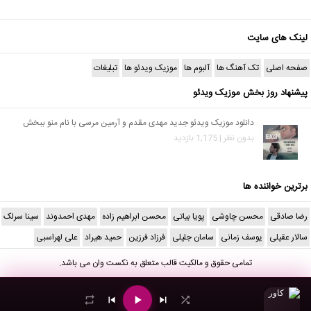
لینک های سایت
صفحه اصلی
تک آهنگ ها
آلبوم ها
موزیک ویدئو ها
تبلیغات
پیشنهاد روز بخش موزیک ویدئو
دانلود موزیک ویدئو جدید مهدی مقدم و آرمین مرسی با نام منو ببخش
بدون نظر | 1,175 بازدید
برترین خواننده ها
رضا صادقی
محسن چاوشی
پویا بیاتی
محسن ابراهیم زاده
مهدی احمدوند
سینا سرلک
سالار عقیلی
یوسف زمانی
سامان جلیلی
فرزاد فرزین
حمید هیراد
علی لهراسبی
تمامی حقوق و مالکیت قالب متعلق به
نکست وان
می باشد.