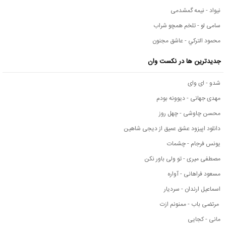
نیواد - نیمه گمشدمی
سامی لو - تلخم همچو شراب
محمود التركي - عاشق مجنون
جدیدترین ها در نکست وان
شدو - ای وای
مهدی جهانی - دیوونه بودم
محسن چاوشی - چهل روز
دانلود اپیزود عشق عمیق از دیجی شاهین
یونس فرجام - چشمات
مصطفی میری - تو ولی باور نکن
مسعود فراهانی - آواره
اسماعیل ارندان - سردیار
مرتضی باب - ممنونم ازت
مانی - کجایی