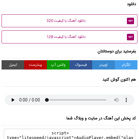
دانلود
دانلود آهنگ با کیفیت 320
mp3
دانلود آهنگ با کیفیت 128
mp3
بفرستید برای دوستانتان
تلگرام
توییتر
فیسبوک
واتس آپ
پینترست
ایمیل
هم اکنون گوش کنید
کد پخش این آهنگ در سایت و وبلاگ شما