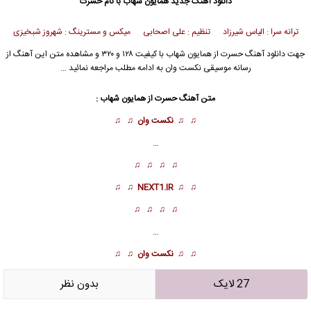
دانلود آهنگ جدید
همایون شهاب با نام حسرت
ترانه سرا : الیاس شیرزاد تنظیم : علی اصحابی میکس و مسترینگ : شهروز شبخیزی
جهت دانلود آهنگ حسرت از همایون شهاب با کیفیت ۱۲۸ و ۳۲۰ و مشاهده متن این آهنگ از
رسانه موسیقی نکست وان به ادامه مطلب مراجعه نمائید …
متن آهنگ حسرت از همایون شهاب :
♫ ♫
نکست وان
♫ ♫
…
♫ ♫ ♫ ♫
♫ ♫
NEXT1.IR
♫ ♫
♫ ♫ ♫ ♫
…
♫ ♫
نکست وان
♫ ♫
27 لایک
بدون نظر