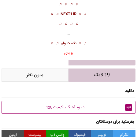
♫ ♫ ♫ ♫
♫ ♫
NEXT1.IR
♫ ♫
♫ ♫ ♫ ♫
…
♫ ♫
نکست وان
♫ ♫
بزودی
19 لایک
بدون نظر
دانلود
دانلود آهنگ با کیفیت 128
mp3
بفرستید برای دوستانتان
تلگرام
توییتر
فیسبوک
واتس آپ
پینترست
ایمیل