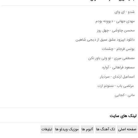
شدو - ای وای
مهدی جهانی - دیوونه بودم
محسن چاوشی - چهل روز
دانلود اپیزود عشق عمیق از دیجی شاهین
یونس فرجام - چشمات
مصطفی میری - تو ولی باور نکن
مسعود فراهانی - آواره
اسماعیل ارندان - سردیار
مرتضی باب - ممنونم ازت
مانی - کجایی
لینک های سایت
صفحه اصلی
تک آهنگ ها
آلبوم ها
موزیک ویدئو ها
تبلیغات