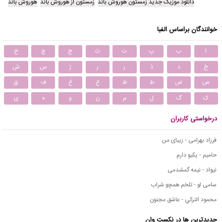
دانلود موزیک جدید زمستون هوروش باند
زمستون از هوروش باند
هوروش باند
خوانندگان براساس الفبا
ا
ب
پ
ت
ث
ج
چ
ح
خ
د
ذ
ر
ز
ژ
س
ش
ص
ض
ط
ظ
ع
غ
ف
ق
ک
گ
ل
م
ن
و
ه
ی
درخواستی کاربران
فرزاد بهرامی - زیبای من
حامیم - یکیو دارم
نیواد - نیمه گمشدمی
سامی لو - تلخم همچو شراب
محمود التركي - عاشق مجنون
جدیدترین ها در نکست وان