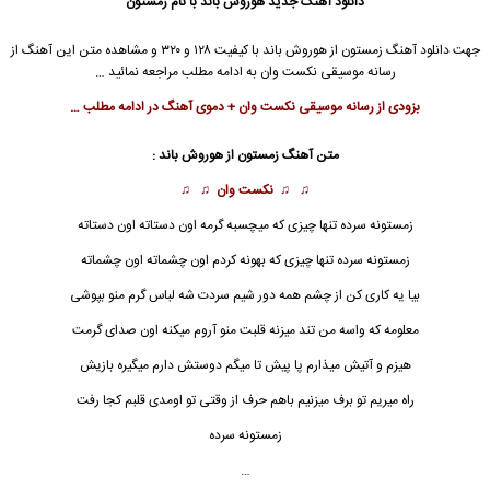
دانلود آهنگ جدید
هوروش باند با نام زمستون
جهت دانلود آهنگ زمستون از هوروش باند با کیفیت ۱۲۸ و ۳۲۰ و مشاهده متن این آهنگ از
رسانه موسیقی نکست وان به ادامه مطلب مراجعه نمائید …
بزودی از رسانه موسیقی نکست وان + دموی آهنگ در ادامه مطلب …
متن آهنگ زمستون از هوروش باند :
♫ ♫
نکست وان
♫ ♫
زمستونه سرده تنها چیزی که میچسبه گرمه اون دستاته اون دستاته
زمستونه سرده تنها چیزی که بهونه کردم اون چشماته اون چشماته
بیا یه کاری کن از چشم همه دور شیم سردت شه لباس گرم منو بپوشی
معلومه که واسه من تند میزنه قلبت منو آروم میکنه اون صدای گرمت
هیزم و آتیش میذارم پا پیش تا میگم دوستش دارم میگیره بازیش
راه میریم تو برف میزنیم باهم حرف از وقتی تو اومدی قلبم کجا رفت
زمستونه سرده
…