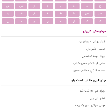
خ
د
ذ
ر
ز
ژ
س
ش
ص
ض
ط
ظ
ع
غ
ف
ق
ک
گ
ل
م
ن
و
ه
ی
درخواستی کاربران
فرزاد بهرامی - زیبای من
حامیم - یکیو دارم
نیواد - نیمه گمشدمی
سامی لو - تلخم همچو شراب
محمود التركي - عاشق مجنون
جدیدترین ها در نکست وان
مهراد جم - باز شب شد
شدو - ای وای
مهدی جهانی - دیوونه بودم