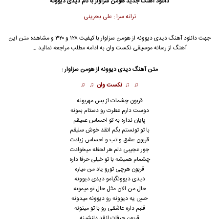
دانلود آهنگ جدید
هومن سزاوار
با نام دیدی دیوونه
ترانه سرا : علی بحرینی
جهت دانلود آهنگ دیدی دیوونه از
هومن سزاوار
با کیفیت ۱۲۸ و ۳۲۰ و مشاهده متن این
آهنگ از رسانه موسیقی نکست وان به ادامه مطلب مراجعه نمائید …
متن آهنگ دیدی دیوونه از
هومن سزاوار
:
♫ ♫
نکست وان
♫ ♫
قربون چشمات از بس مهربونه
دوست دارم عطرت رو دستام بمونه
پایان نداره به تو احساس عمیقم
با تو تونستم بگم انقد خوش سلیقم
قربون عشق و تب و احساس زیادت
جور عجیبی دلم هر لحظه میخوادت
چشمام همیشه با تو خیلی حرفا داره
قربون هرچی تورو یاد من میاره
دیدی دیوونگیامو دیدی دیوونه
حال من الان مثل حال تو میمونه
حسِ یه دیوونه رو دیوونه میدونه
قلبم داره عاشقی رو با تو میتونه
قربون حرفات انقد دلنشینه