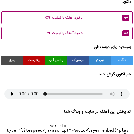
دانلود
دانلود آهنگ با کیفیت 320
mp3
دانلود آهنگ با کیفیت 128
mp3
بفرستید برای دوستانتان
تلگرام
توییتر
فیسبوک
واتس آپ
پینترست
ایمیل
هم اکنون گوش کنید
کد پخش این آهنگ در سایت و وبلاگ شما