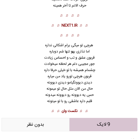
حرف الانم تا آخر همینه
♫ ♫ ♫ ♫
♫ ♫
NEXT1.IR
♫ ♫
♫ ♫ ♫ ♫
هرچی تو میگی برام اشکالی نداره
اما نذاری یهو تنها شم دوباره
قربون عشق و تب و احساس زیادت
جور عجیبی دلم هر لحظه میخوادت
چشمام همیشه با تو خیلی حرفا داره
قربون هرچی تورو یاد من میاره
دیدی دیوونگیامو دیدی دیوونه
حال من الان مثل حال تو میمونه
حسِ یه دیوونه رو دیوونه میدونه
قلبم داره عاشقی رو با تو میتونه
♫ ♫
نکست وان
♫ ♫
9 لایک
بدون نظر