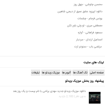
محسن چاوشی - چهل روز
دانلود اپیزود عشق عمیق از دیجی شاهین
یونس فرجام - چشمات
مصطفی میری - تو ولی باور نکن
مسعود فراهانی - آواره
اسماعیل ارندان - سردیار
مرتضی باب - ممنونم ازت
لینک های سایت
صفحه اصلی
تک آهنگ ها
آلبوم ها
موزیک ویدئو ها
تبلیغات
پیشنهاد روز بخش موزیک ویدئو
دانلود موزیک ویدئو جدید مهدی یراحی با نام بیست و یک روز بعد
بدون نظر | 2,183 بازدید