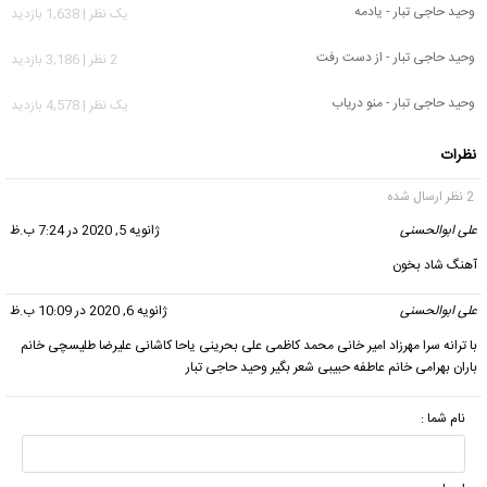
وحید حاجی تبار - یادمه
يک نظر | 1,638 بازدید
وحید حاجی تبار - از دست رفت
2 نظر | 3,186 بازدید
وحید حاجی تبار - منو دریاب
يک نظر | 4,578 بازدید
نظرات
2 نظر ارسال شده
علی ابوالحسنی
گفت:
ژانویه 5, 2020 در 7:24 ب.ظ
آهنگ شاد بخون
علی ابوالحسنی
گفت:
ژانویه 6, 2020 در 10:09 ب.ظ
با ترانه سرا مهرزاد امیر خانی محمد کاظمی علی بحرینی یاحا کاشانی علیرضا طلیسچی خانم
باران بهرامی خانم عاطفه حبیبی شعر بگیر وحید حاجی تبار
نام شما :