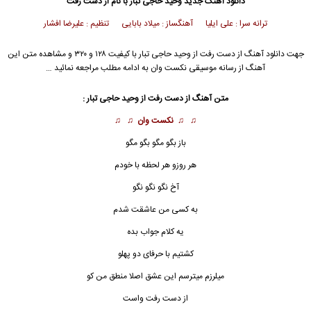
دانلود آهنگ جدید
وحید حاجی تبار با نام از دست رفت
ترانه سرا : علی ایلیا آهنگساز : میلاد بابایی تنظیم : علیرضا افشار
جهت دانلود آهنگ از دست رفت از وحید حاجی تبار با کیفیت ۱۲۸ و ۳۲۰ و مشاهده متن این
آهنگ از رسانه موسیقی نکست وان به ادامه مطلب مراجعه نمائید …
متن آهنگ از دست رفت از وحید حاجی تبار :
♫ ♫
نکست وان
♫ ♫
باز بگو مگو بگو مگو
هر روزو هر لحظه با خودم
آخ نگو نگو نگو
به کسی من عاشقت شدم
یه کلام جواب بده
کشتیم با حرفای دو پهلو
میلرزم میترسم این عشق اصلا منطق من کو
از دست رفت
واست