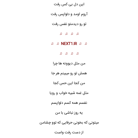
این دل بی کس رفت
آروم اومد و دلواپس رفت
تو رو دیدمتو نفس رفت
♫ ♫ ♫ ♫
♫ ♫
NEXT1.IR
♫ ♫
♫ ♫ ♫ ♫
من مثل دیوونه ها چرا
همش تو رو میبینم هر جا
من کجا این حس کجا
مثل غمه شبیه خواب و رویا
نفسم همه کسم دلواپسم
یه روز نباشی با من
میتونی که بخونی حرفایی که توو چشامن
از دست رفت
واست