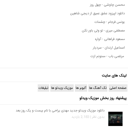
محسن چاوشی - چهل روز
دانلود اپیزود عشق عمیق از دیجی شاهین
یونس فرجام - چشمات
مصطفی میری - تو ولی باور نکن
مسعود فراهانی - آواره
اسماعیل ارندان - سردیار
مرتضی باب - ممنونم ازت
لینک های سایت
صفحه اصلی
تک آهنگ ها
آلبوم ها
موزیک ویدئو ها
تبلیغات
پیشنهاد روز بخش موزیک ویدئو
دانلود موزیک ویدئو جدید مهدی یراحی با نام بیست و یک روز بعد
بدون نظر | 2,183 بازدید