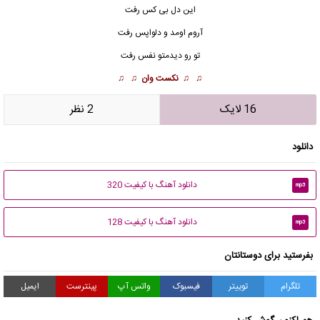
این دل بی کس رفت
آروم اومد و دلواپس رفت
تو رو دیدمتو نفس رفت
♫ ♫
نکست وان
♫ ♫
16 لایک
2 نظر
دانلود
دانلود آهنگ با کیفیت 320
mp3
دانلود آهنگ با کیفیت 128
mp3
بفرستید برای دوستانتان
تلگرام
توییتر
فیسبوک
واتس آپ
پینترست
ایمیل