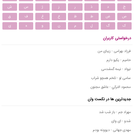
خ
د
ذ
ر
ز
ژ
س
ش
ص
ض
ط
ظ
ع
غ
ف
ق
ک
گ
ل
م
ن
و
ه
ی
درخواستی کاربران
فرزاد بهرامی - زیبای من
حامیم - یکیو دارم
نیواد - نیمه گمشدمی
سامی لو - تلخم همچو شراب
محمود التركي - عاشق مجنون
جدیدترین ها در نکست وان
مهراد جم - باز شب شد
شدو - ای وای
مهدی جهانی - دیوونه بودم