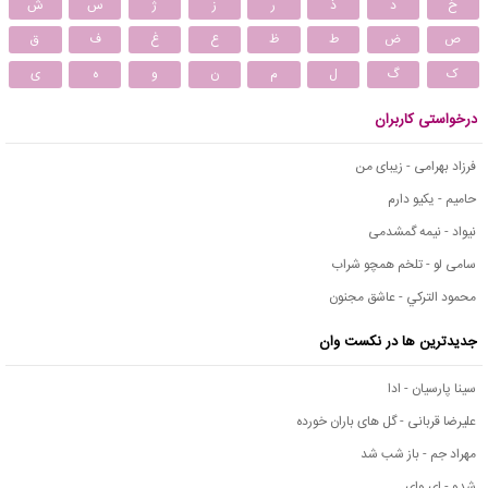
خ
د
ذ
ر
ز
ژ
س
ش
ص
ض
ط
ظ
ع
غ
ف
ق
ک
گ
ل
م
ن
و
ه
ی
درخواستی کاربران
فرزاد بهرامی - زیبای من
حامیم - یکیو دارم
نیواد - نیمه گمشدمی
سامی لو - تلخم همچو شراب
محمود التركي - عاشق مجنون
جدیدترین ها در نکست وان
سینا پارسیان - ادا
علیرضا قربانی - گل های باران خورده
مهراد جم - باز شب شد
شدو - ای وای