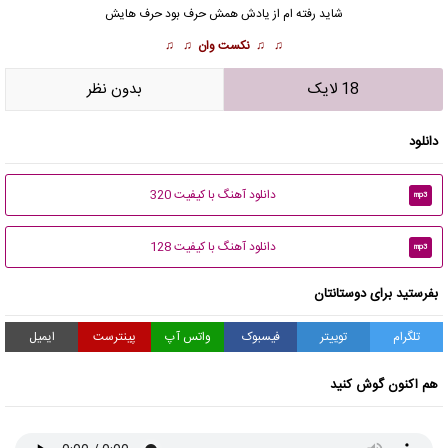
شاید رفته ام از یادش همش حرف بود حرف هایش
♫ ♫
نکست وان
♫ ♫
18 لایک
بدون نظر
دانلود
دانلود آهنگ با کیفیت 320
mp3
دانلود آهنگ با کیفیت 128
mp3
بفرستید برای دوستانتان
تلگرام
توییتر
فیسبوک
واتس آپ
پینترست
ایمیل
هم اکنون گوش کنید