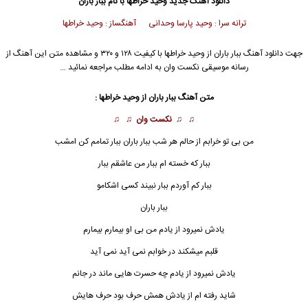
دانلود آهنگ جدید
وحید خراطها با نام ببار باران
ترانه سرا : وحید پارسا وحدانی آهنگساز : وحید خراطها
جهت دانلود آهنگ ببار باران از وحید خراطها با کیفیت ۱۲۸ و ۳۲۰ و مشاهده متن این آهنگ از
رسانه موسیقی نکست وان به ادامه مطلب مراجعه نمائید …
متن آهنگ ببار
باران
از وحید خراطها :
♫ ♫
نکست وان
♫ ♫
من بی تو خرابم از حالم هر شب ببار باران ببار تمامم کن امشب
ببار که خسته ام ببار من عاشقم ببار
ببار کم آوردم ببار نبیند کسی اشکامو
ببار باران
یادش نمیرود از یادم من بی او بیمارم بیمارم
قلبم میشکند در خوابم نمی آید نمی آید
یادش نمیرود از یادم چه حسرت هایی ماند در جانم
شاید رفته ام از یادش همش حرف بود حرف هایش