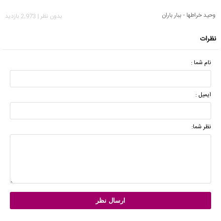
وحید خراطها - ببار باران
بدون نظر | 2,973 بازدید
نظرات
نام شما :
ایمیل :
نظر شما: