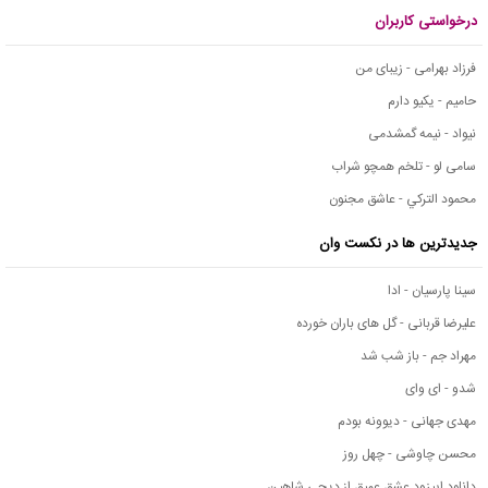
درخواستی کاربران
فرزاد بهرامی - زیبای من
حامیم - یکیو دارم
نیواد - نیمه گمشدمی
سامی لو - تلخم همچو شراب
محمود التركي - عاشق مجنون
جدیدترین ها در نکست وان
سینا پارسیان - ادا
علیرضا قربانی - گل های باران خورده
مهراد جم - باز شب شد
شدو - ای وای
مهدی جهانی - دیوونه بودم
محسن چاوشی - چهل روز
دانلود اپیزود عشق عمیق از دیجی شاهین