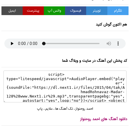
تلگرام
توییتر
فیسبوک
واتس آپ
پینترست
ایمیل
هم اکنون گوش کنید
کد پخش این آهنگ در سایت و وبلاگ شما
احمد روحنواز
،
تک آهنگ ها
،
ملایم
،
پاپ
دانلود آهنگ های احمد روحنواز