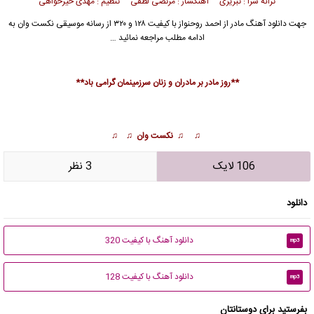
ترانه سرا : تبریزی آهنگساز : مرتضی لطفی تنظیم : مهدی خیرخواهی
جهت دانلود آهنگ مادر از
احمد روحنواز
با کیفیت ۱۲۸ و ۳۲۰ از رسانه موسیقی نکست وان به
ادامه مطلب مراجعه نمائید …
**روز مادر بر مادران و زنان سرزمینمان گرامی باد**
♫ ♫ نکست وان ♫ ♫
106 لایک
3 نظر
دانلود
دانلود آهنگ با کیفیت 320
mp3
دانلود آهنگ با کیفیت 128
mp3
بفرستید برای دوستانتان