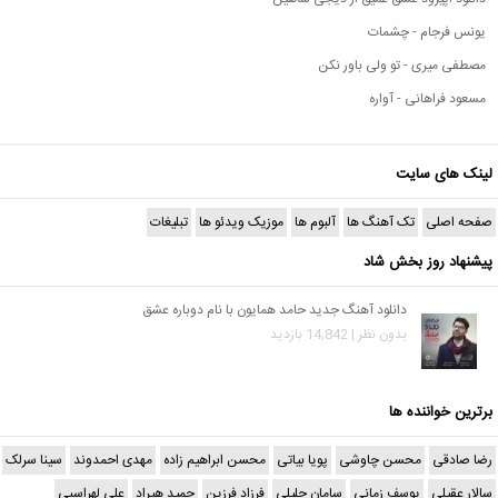
یونس فرجام - چشمات
مصطفی میری - تو ولی باور نکن
مسعود فراهانی - آواره
لینک های سایت
صفحه اصلی
تک آهنگ ها
آلبوم ها
موزیک ویدئو ها
تبلیغات
پیشنهاد روز بخش شاد
دانلود آهنگ جدید حامد همایون با نام دوباره عشق
بدون نظر | 14,842 بازدید
برترین خواننده ها
رضا صادقی
محسن چاوشی
پویا بیاتی
محسن ابراهیم زاده
مهدی احمدوند
سینا سرلک
سالار عقیلی
یوسف زمانی
سامان جلیلی
فرزاد فرزین
حمید هیراد
علی لهراسبی