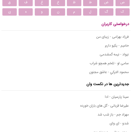
ص
ض
ط
ظ
ع
غ
ف
ق
ک
گ
ل
م
ن
و
ه
ی
درخواستی کاربران
فرزاد بهرامی - زیبای من
حامیم - یکیو دارم
نیواد - نیمه گمشدمی
سامی لو - تلخم همچو شراب
محمود التركي - عاشق مجنون
جدیدترین ها در نکست وان
سینا پارسیان - ادا
علیرضا قربانی - گل های باران خورده
مهراد جم - باز شب شد
شدو - ای وای