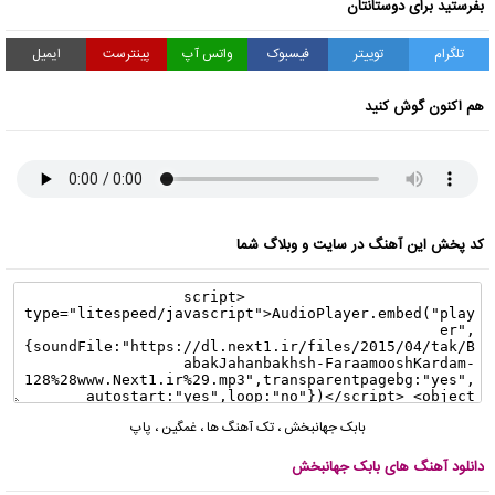
بفرستید برای دوستانتان
تلگرام
توییتر
فیسبوک
واتس آپ
پینترست
ایمیل
هم اکنون گوش کنید
کد پخش این آهنگ در سایت و وبلاگ شما
بابک جهانبخش
،
تک آهنگ ها
،
غمگین
،
پاپ
دانلود آهنگ های بابک جهانبخش