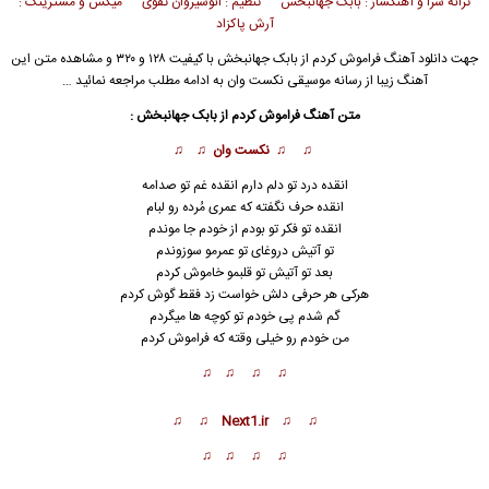
ترانه سرا و آهنگساز : بابک جهانبخش تنظیم : انوشیروان تقوی میکس و مسترینگ :
آرش پاکزاد
جهت دانلود آهنگ فراموش کردم از
بابک جهانبخش
با کیفیت ۱۲۸ و ۳۲۰ و مشاهده متن این
آهنگ زیبا از رسانه موسیقی نکست وان به ادامه مطلب مراجعه نمائید …
متن آهنگ فراموش کردم از بابک جهانبخش :
♫ ♫ نکست وان ♫ ♫
انقده درد تو دلم دارم انقده غم تو صدامه
ا
ن
قده حرف نگفته که عمری مُرده رو لبام
انقده تو فکر تو بودم از خودم جا موندم
تو آتیش دروغای تو عمرمو سوزوندم
بعد تو آتیش تو قلبمو خاموش کردم
هرکی هر حرفی دلش خواست زد فقط گوش کردم
گم شدم پی خودم تو کوچه ها میگردم
من خودم رو خیلی وقته که فراموش کردم
♫ ♫ ♫ ♫
♫ ♫ Next1.ir ♫ ♫
♫ ♫ ♫ ♫