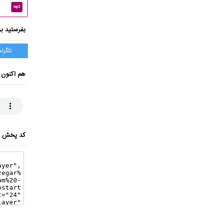
mp3
بفرستید بر
تلگرام
هم اکنون 
کد پخش ای