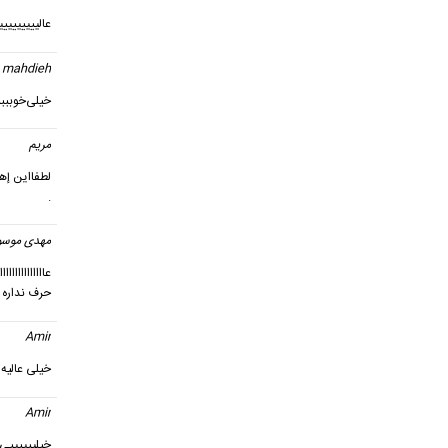
عالییییییییی
mahdieh
خیلی‌خوببببب
مریم
گ
لطفااین إهن
.
مهدی موسو
عااااااااااااااا
حرف نداره
Amir
خیلی عالیه
Amir
خیلییییییی 