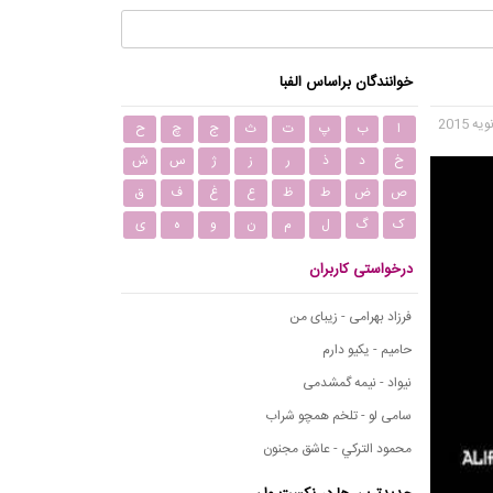
خوانندگان براساس الفبا
ا
ب
پ
ت
ث
ج
چ
ح
خ
د
ذ
ر
ز
ژ
س
ش
ص
ض
ط
ظ
ع
غ
ف
ق
ک
گ
ل
م
ن
و
ه
ی
درخواستی کاربران
فرزاد بهرامی - زیبای من
حامیم - یکیو دارم
نیواد - نیمه گمشدمی
سامی لو - تلخم همچو شراب
محمود التركي - عاشق مجنون