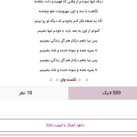
دیگه تنها نموندم از وقتی که فهمیدم دلت باهامه
نگاهت با منه و اون مهربو
ن
یات جلو چشامه
اگه یه لحظه فکر کنم باخودم که دیگه تو رو نبینم
گمونم از اون به بعد باید با خودم تنها بشینم
پس بیا باهم درکنار هم گل زندگی بچینیم
تا بمیره غصه و بمونه خنده و شاد بشینیم
پس بیا باهم درکنار هم گل زندگی بچینیم
تا بمیره غصه و بمونه خنده و شاد بشینیم
♫ ♫ نکست وان ♫ ♫
589 لایک
18 نظر
دانلود آهنگ با کیفیت 320