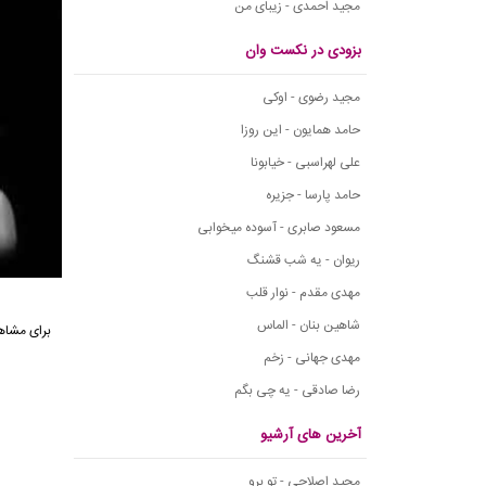
مجید احمدی - زیبای من
بزودی در نکست وان
مجید رضوی - اوکی
حامد همایون - این روزا
علی لهراسبی - خیابونا
حامد پارسا - جزیره
مسعود صابری - آسوده میخوابی
ریوان - یه شب قشنگ
مهدی مقدم - نوار قلب
شاهین بنان - الماس
مهدی جهانی - زخم
رضا صادقی - یه چی بگم
آخرین های آرشیو
مجید اصلاحی - تو برو