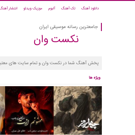
دانلود آهنگ
تک آهنگ
آلبوم
موزیک ویدئو
انتشار آهنگ
جامعترین رسانه موسیقی ایران
نکست وان
پخش آهنگ شما در نکست وان و تمام سایت های معتبر
ویژه ها