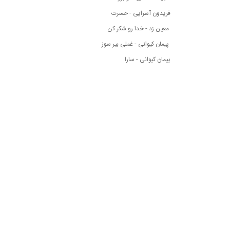
فریدون آسرایی - حسرت
معین زد - خدا رو شکر کن
پیمان کیوانی - غملی بیر سوز
پیمان کیوانی - سارا