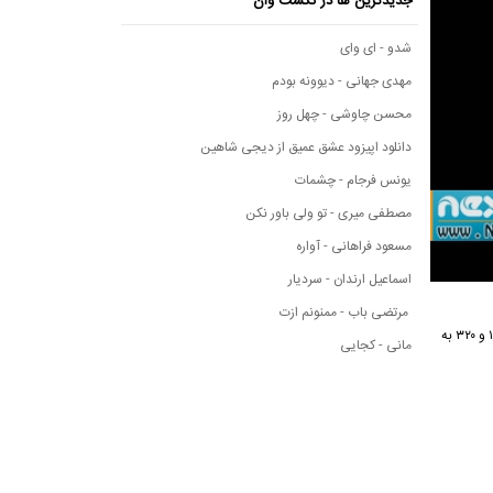
جدیدترین ها در نکست وان
شدو - ای وای
مهدی جهانی - دیوونه بودم
محسن چاوشی - چهل روز
دانلود اپیزود عشق عمیق از دیجی شاهین
یونس فرجام - چشمات
مصطفی میری - تو ولی باور نکن
مسعود فراهانی - آواره
اسماعیل ارندان - سردیار
مرتضی باب - ممنونم ازت
برای مشاهده متن آهنگ تو رو دوست دارم از علیرضا روزرگار و دانلود این آهنگ شنیدنی و زیبا با کیفیت ۱۲۸ و ۳۲۰ به
مانی - کجایی