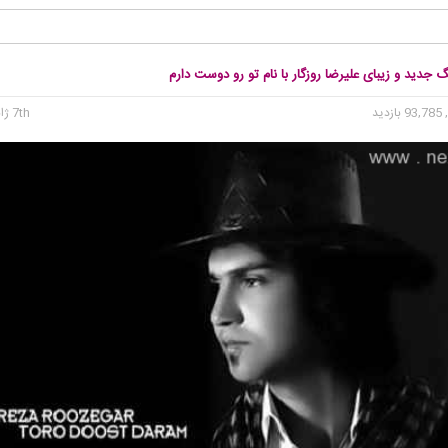
گ جدید و زیبای علیرضا روزگار با نام تو رو دوست دارم
93 بازدید
7th ژانویه 2015