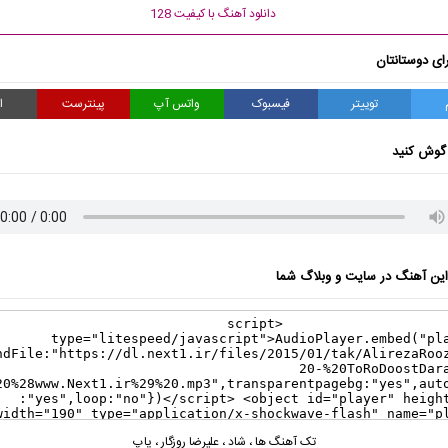
دانلود آهنگ با کیفیت 128
ای دوستانتان
توییتر
فیسبوک
واتس آپ
پینترست
ا
گوش کنید
ن آهنگ در سایت و وبلاگ شما
تک آهنگ ها
،
شاد
،
علیرضا روزگار
،
پاپ