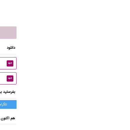
دانلود
mp3
mp3
بفرستید بر
تلگرام
هم اکنون 