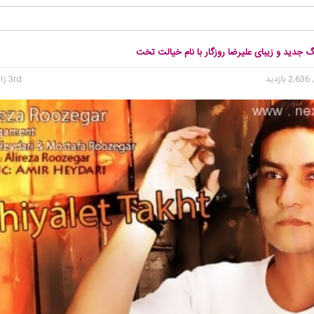
گ جدید و زیبای علیرضا روزگار با نام خیالت تخت
2, بازدید
3rd ژانویه 2015