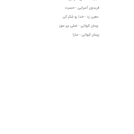
فریدون آسرایی - حسرت
معین زد - خدا رو شکر کن
پیمان کیوانی - غملی بیر سوز
پیمان کیوانی - سارا