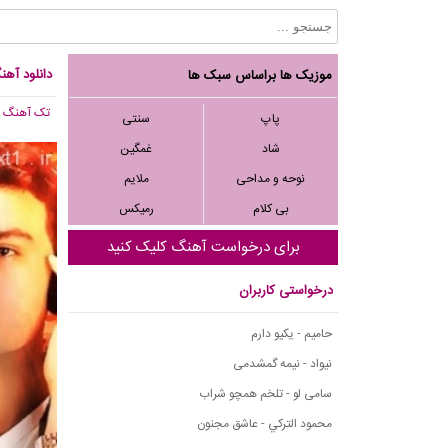
دانلود آهن
موزیک ها براساس سبک ها
تک آهنگ
, 636
پاپ
سنتی
شاد
غمگین
نوحه و مداحی
ملایم
بی کلام
رمیکس
برای درخواست آهنگ کلیک کنید
درخواستی کاربران
حامیم - یکیو دارم
نیواد - نیمه گمشدمی
سامی لو - تلخم همچو شراب
محمود التركي - عاشق مجنون