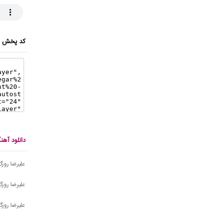
کد پخش ای
دانلود آهن
علیرضا روزگا
علیرضا روزگ
علیرضا روزگا