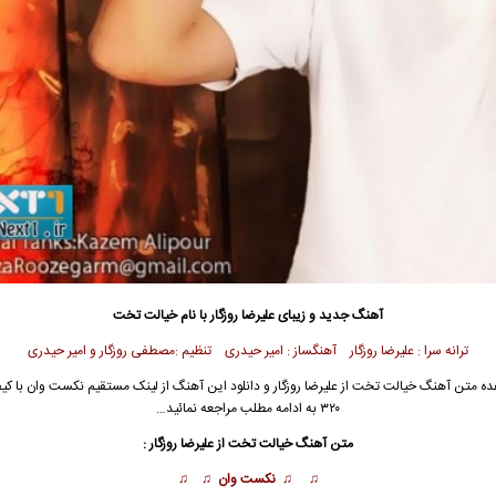
آهنگ جدید و زیبای علیرضا روزگار با نام خیالت تخت
ترانه سرا : علیرضا روزگار آهنگساز : امیر حیدری تنظیم :مصطفی روزگار و امیر حیدری
۳۲۰ به ادامه مطلب مراجعه نمائید…
متن آهنگ خیالت تخت از علیرضا روزگار :
♫ ♫ نکست وان ♫ ♫