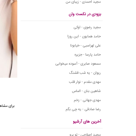
مجید احمدی - زیبای من
بزودی در نکست وان
مجید رضوی - اوکی
حامد همایون - این روزا
علی لهراسبی - خیابونا
حامد پارسا - جزیره
مسعود صابری - آسوده میخوابی
ریوان - یه شب قشنگ
مهدی مقدم - نوار قلب
شاهین بنان - الماس
مهدی جهانی - زخم
رضا صادقی - یه چی بگم
آخرین های آرشیو
مجید اصلاحی - تو برو