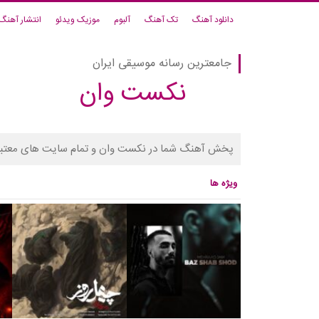
دانلود آهنگ
تک آهنگ
آلبوم
موزیک ویدئو
انتشار آهنگ
جامعترین رسانه موسیقی ایران
نکست وان
پخش آهنگ شما در نکست وان و تمام سایت های معتبر
ویژه ها