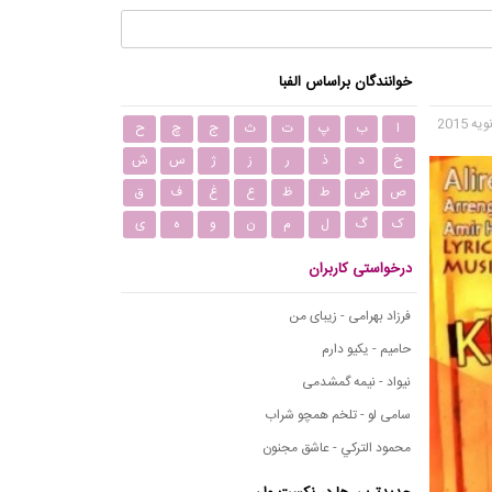
خوانندگان براساس الفبا
ا
ب
پ
ت
ث
ج
چ
ح
خ
د
ذ
ر
ز
ژ
س
ش
ص
ض
ط
ظ
ع
غ
ف
ق
ک
گ
ل
م
ن
و
ه
ی
درخواستی کاربران
فرزاد بهرامی - زیبای من
حامیم - یکیو دارم
نیواد - نیمه گمشدمی
سامی لو - تلخم همچو شراب
محمود التركي - عاشق مجنون