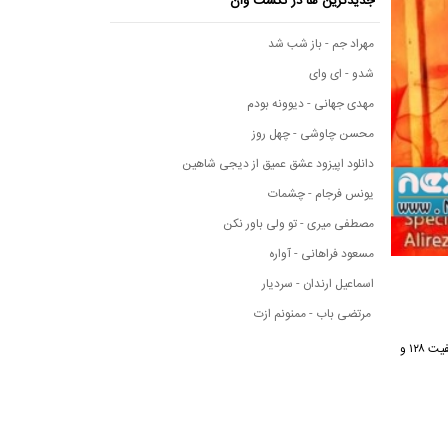
جدیدترین ها در نکست وان
مهراد جم - باز شب شد
شدو - ای وای
مهدی جهانی - دیوونه بودم
محسن چاوشی - چهل روز
دانلود اپیزود عشق عمیق از دیجی شاهین
یونس فرجام - چشمات
مصطفی میری - تو ولی باور نکن
مسعود فراهانی - آواره
اسماعیل ارندان - سردیار
مرتضی باب - ممنونم ازت
برای مشاهده متن آهنگ خیالت تخت از علیرضا روزگار و دانلود این آهنگ از لینک مستقیم نکست وان با کیفیت ۱۲۸ و