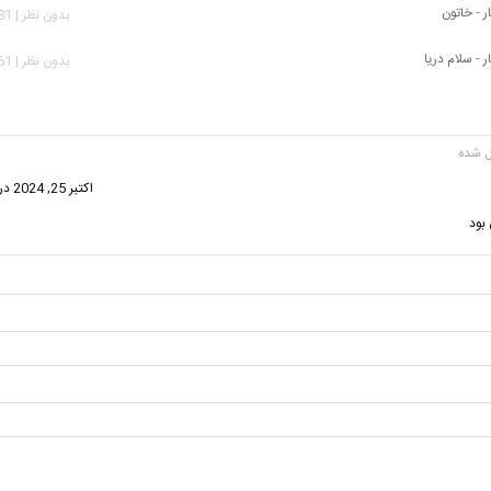
ر - خاتون
بدون نظر | 1,981 بازدید
ر - سلام دریا
بدون نظر | 1,161 بازدید
گفت:
اکتبر 25, 2024 در 4:32 ق.ظ
بود