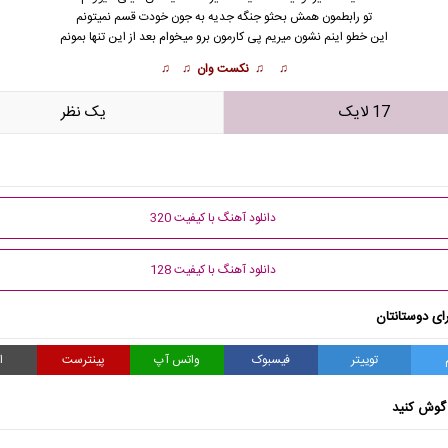
تو رابطمون همش بحثو جنگه جدیه به جون خودت قسم نمیتونم
این خطو اینم نشون میریم پی کارمون برو میخوام بعد از این تنها بمونم
♫ ♫ نکست وان ♫ ♫
17 لایک
يک نظر
دانلود آهنگ با کیفیت 320
دانلود آهنگ با کیفیت 128
ای دوستانتان
توییتر
فیسبوک
واتس آپ
پینترست
ا
گوش کنید