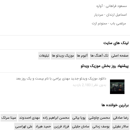
مسعود فراهانی - آواره
اسماعیل ارندان - سردیار
مرتضی باب - ممنونم ازت
لینک های سایت
صفحه اصلی
تک آهنگ ها
آلبوم ها
موزیک ویدئو ها
تبلیغات
پیشنهاد روز بخش موزیک ویدئو
دانلود موزیک ویدئو جدید مهدی یراحی با نام بیست و یک روز بعد
بدون نظر | 2,183 بازدید
برترین خواننده ها
رضا صادقی
محسن چاوشی
پویا بیاتی
محسن ابراهیم زاده
مهدی احمدوند
سینا سرلک
سالار عقیلی
یوسف زمانی
سامان جلیلی
فرزاد فرزین
حمید هیراد
علی لهراسبی