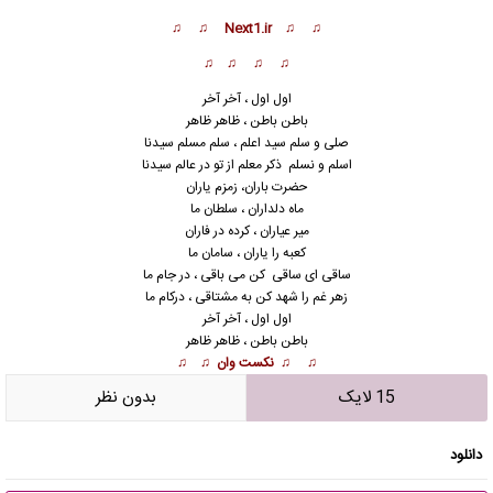
♫ ♫ Next1.ir ♫ ♫
♫ ♫ ♫ ♫
اول اول ، آخر آخر
باطن باطن ، ظاهر ظاهر
صلی و سلم سید اعلم ، سلم مسلم سیدنا
اسلم و نسلم ذکر معلم از تو در عالم س
ی
دنا
حضرت باران، زمزم یاران
ماه دلداران ، سلطان ما
میر عیاران ، کرده در فاران
کعبه را یاران ، سامان ما
ساقی ای ساقی کن می باقی ، در جام ما
زهر غم را شهد کن به مشتاقی ، درکام ما
اول اول ، آخر آخر
باطن باطن ، ظاهر ظاهر
♫ ♫
نکست وان
♫ ♫
15 لایک
بدون نظر
دانلود