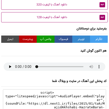
دانلود آهنگ با کیفیت 320
mp3
دانلود آهنگ با کیفیت 128
mp3
بفرستید برای دوستانتان
تلگرام
توییتر
فیسبوک
واتس آپ
پینترست
ایمیل
هم اکنون گوش کنید
کد پخش این آهنگ در سایت و وبلاگ شما