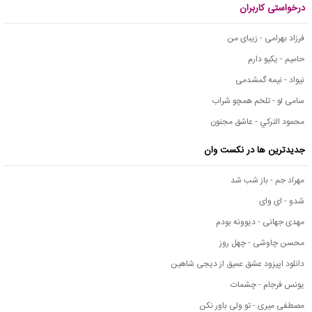
درخواستی کاربران
فرزاد بهرامی - زیبای من
حامیم - یکیو دارم
نیواد - نیمه گمشدمی
سامی لو - تلخم همچو شراب
محمود التركي - عاشق مجنون
جدیدترین ها در نکست وان
مهراد جم - باز شب شد
شدو - ای وای
مهدی جهانی - دیوونه بودم
محسن چاوشی - چهل روز
دانلود اپیزود عشق عمیق از دیجی شاهین
یونس فرجام - چشمات
مصطفی میری - تو ولی باور نکن