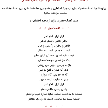
ترانه سرا : علی معلم آهنگسازی و تنظیم : مجید اخشابی
برای دانلود آهنگ حضرت باران از مجید اخشابی و همچنین مشاهده متن این آهنگ به ادامه
مطلب مراجعه نمائید…
متن آهنگ حضرت باران از مجید اخشابی
:
♫ ♫
نکست وان
♫ ♫
اول اول ، آخر آخر
باطن باطن ، ظاهر ظاهر
ظاهر و باطن ، ز آدمی و جن
کیست مجاور ، کیست مسافر
نیست تن آسان ، هستی از آن سان
بلکه جز انسان ، نیست مجاور
باز به جز من ، چون می روشن
کرده که دردن ، قطع ره سر
گه به جوارم ، گاه سوارم
بین به عیارم ، نیست مزور
اول اول ، آخر آخر
باطن باطن، ظاهر ظاهر
سقطه ندارد احمد امجد ، سایه ندارد طیب و طاهر
خسف نبی
ن
د ماه محمد ، کسف ندارد مهر مظاهر
♫ ♫ ♫ ♫