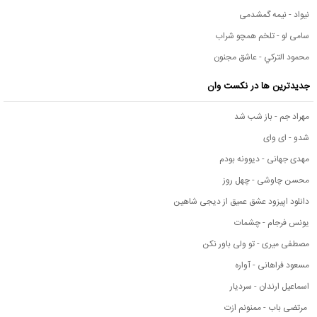
نیواد - نیمه گمشدمی
سامی لو - تلخم همچو شراب
محمود التركي - عاشق مجنون
جدیدترین ها در نکست وان
مهراد جم - باز شب شد
شدو - ای وای
مهدی جهانی - دیوونه بودم
محسن چاوشی - چهل روز
دانلود اپیزود عشق عمیق از دیجی شاهین
یونس فرجام - چشمات
مصطفی میری - تو ولی باور نکن
مسعود فراهانی - آواره
اسماعیل ارندان - سردیار
مرتضی باب - ممنونم ازت