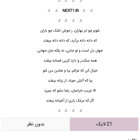
♫ ♫ ♫ ♫
♫ ♫
NEXT1.IR
♫ ♫
♫ ♫ ♫ ♫
شوم چو ابر بهاران، ز جوش اشک چو باران
که دانه دانه برآید، که دانه دانه بیفتد
جهان دل است و تو جانی، نه بلکه جان جهانی
همه سکندر و دارا، کزین فسانه بیفتد
خیال کن که غزالم، بیا و ضامن من شو
بیا که آتش صیاد، از زبانه بیفتد
الا غریب خراسان، رضا مشو که بمیرد
اگر که مرغک زاری از آشیانه بیفتد
♫ ♫ ♫ ♫
21 لایک
بدون نظر