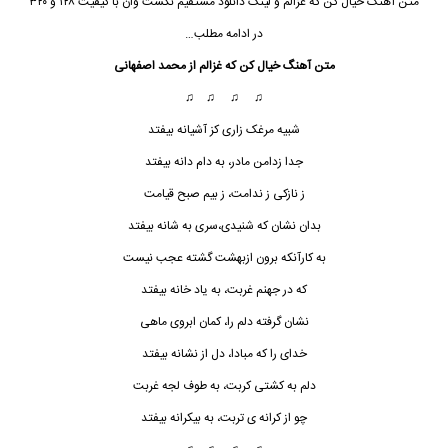
متن آهنگ خیال کن که غزالم و لینک دانلود مستقیم نکست وان با کیفیت ۱۲۸ و ۳۲۰
در ادامه مطلب…
متن آهنگ خیال کن که غزالم از محمد اصفهانی
♫ ♫ ♫ ♫
شبیه مرغک زاری کز آشیانه بیفتد
جدا زدامن مادر، به دام دانه بیفتد
ز نازکی ز ندامت، ز بیم صبح قیامت
بدان نشان که شنیدی،سری به شانه بیفتد
به کارآنکه برون ازبهشت گشته عجب نیست
که در جهنم غربت، به یاد خانه بیفتد
نشان گرفته دلم را، کمان ابروی ماهی
خدای را که مبادا، دل از نشانه بیفتد
دلم به کشتی کربت، به طوف لجه غربت
چو از کرانه ی تربت، به بیکرانه بیفتد