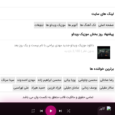
لینک های سایت
صفحه اصلی
تک آهنگ ها
آلبوم ها
موزیک ویدئو ها
تبلیغات
پیشنهاد روز بخش موزیک ویدئو
دانلود موزیک ویدئو جدید مهدی یراحی با نام بیست و یک روز بعد
بدون نظر | 2,183 بازدید
برترین خواننده ها
رضا صادقی
محسن چاوشی
پویا بیاتی
محسن ابراهیم زاده
مهدی احمدوند
سینا سرلک
سالار عقیلی
یوسف زمانی
سامان جلیلی
فرزاد فرزین
حمید هیراد
علی لهراسبی
تمامی حقوق و مالکیت قالب متعلق به
نکست وان
می باشد.