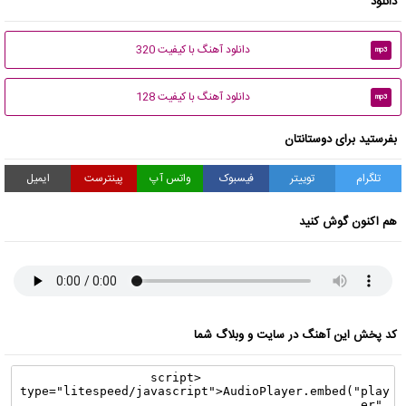
دانلود
دانلود آهنگ با کیفیت 320
mp3
دانلود آهنگ با کیفیت 128
mp3
بفرستید برای دوستانتان
تلگرام
توییتر
فیسبوک
واتس آپ
پینترست
ایمیل
هم اکنون گوش کنید
کد پخش این آهنگ در سایت و وبلاگ شما