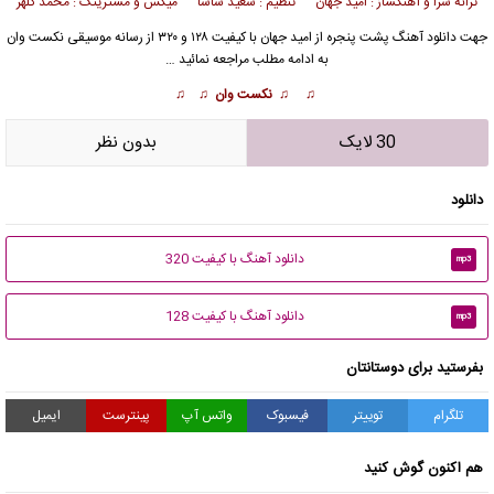
ترانه سرا و آهنگساز : امید جهان تنظیم : سعید ساشا میکس و مسترینگ : محمد کلهر
جهت دانلود آهنگ پشت پنجره از
امید جهان
با کیفیت ۱۲۸ و ۳۲۰ از رسانه موسیقی نکست وان
به ادامه مطلب مراجعه نمائید …
♫ ♫ نکست وان ♫ ♫
30 لایک
بدون نظر
دانلود
دانلود آهنگ با کیفیت 320
mp3
دانلود آهنگ با کیفیت 128
mp3
بفرستید برای دوستانتان
تلگرام
توییتر
فیسبوک
واتس آپ
پینترست
ایمیل
هم اکنون گوش کنید