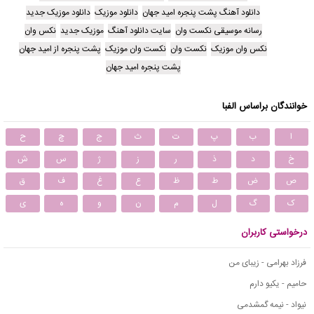
دانلود آهنگ پشت پنجره امید جهان
دانلود موزیک
دانلود موزیک جدید
رسانه موسیقی نکست وان
سایت دانلود آهنگ
موزیک جدید
نکس وان
نکس وان موزیک
نکست وان
نکست وان موزیک
پشت پنجره از امید جهان
پشت پنجره امید جهان
خوانندگان براساس الفبا
ا
ب
پ
ت
ث
ج
چ
ح
خ
د
ذ
ر
ز
ژ
س
ش
ص
ض
ط
ظ
ع
غ
ف
ق
ک
گ
ل
م
ن
و
ه
ی
درخواستی کاربران
فرزاد بهرامی - زیبای من
حامیم - یکیو دارم
نیواد - نیمه گمشدمی