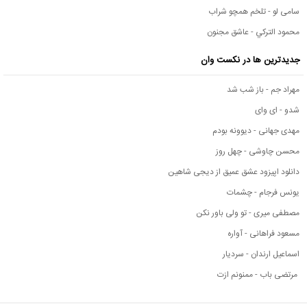
سامی لو - تلخم همچو شراب
محمود التركي - عاشق مجنون
جدیدترین ها در نکست وان
مهراد جم - باز شب شد
شدو - ای وای
مهدی جهانی - دیوونه بودم
محسن چاوشی - چهل روز
دانلود اپیزود عشق عمیق از دیجی شاهین
یونس فرجام - چشمات
مصطفی میری - تو ولی باور نکن
مسعود فراهانی - آواره
اسماعیل ارندان - سردیار
مرتضی باب - ممنونم ازت