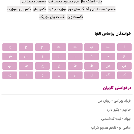
متن آهنگ سال من مسعود محمد نبی
مسعود محمد نبی
مسعود محمد نبی آهنگ سال من
موزیک جدید
نکس وان
نکس وان موزیک
نکست وان
نکست وان موزیک
خوانندگان براساس الفبا
ا
ب
پ
ت
ث
ج
چ
ح
خ
د
ذ
ر
ز
ژ
س
ش
ص
ض
ط
ظ
ع
غ
ف
ق
ک
گ
ل
م
ن
و
ه
ی
درخواستی کاربران
فرزاد بهرامی - زیبای من
حامیم - یکیو دارم
نیواد - نیمه گمشدمی
سامی لو - تلخم همچو شراب