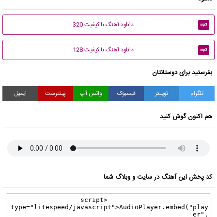
دانلود آهنگ با کیفیت 320
mp3
دانلود آهنگ با کیفیت 128
mp3
بفرستید برای دوستانتان
تلگرام
توییتر
فیسبوک
واتس آپ
پینترست
ایمیل
هم اکنون گوش کنید
کد پخش این آهنگ در سایت و وبلاگ شما