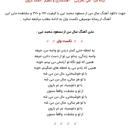
ترانه سرا : علی بحرینی آهنگسازی و تنظیم : محمد مروی
جهت دانلود آهنگ سال من از
مسعود محمد نبی
با کیفیت ۱۲۸ و ۳۲۰ و مشاهده متن این
آهنگ از رسانه موسیقی نکست وان به ادامه مطلب مراجعه نمائید …
متن آهنگ سال من از مسعود محمد نبی :
♫ ♫ نکست وان ♫ ♫
یه لحظه حتی کمتر دیدن تو واسه من، حیفه
واسه زندگی، زمانو بی تو از دست دادن، حیفه
همین که توو نگاه تو آرامش می بینم، خوبه
همین که یادم می ره لحظه های غمگینم، خوبه
با تو خوشبختی، مال من می شه
با تو هر سالی، سال من می شه
با تو دلچسبه، نم نم بارون
از تو و عشقت، واقعاً ممنون
با تو خوشبختی، مال من می شه
با تو هر سالی، سال من می شه
با تو دلچسبه، نم
ن
م بارون
از تو و عشقت، واقعاً ممنون
♫ ♫ ♫ ♫