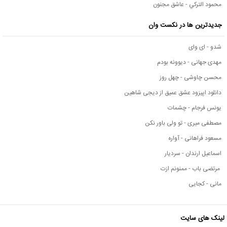
محمود التركي - عاشق مجنون
جدیدترین ها در نکست وان
شدو - ای وای
مهدی جهانی - دیوونه بودم
محسن چاوشی - چهل روز
دانلود اپیزود عشق عمیق از دیجی شاهین
یونس فرجام - چشمات
مصطفی میری - تو ولی باور نکن
مسعود فراهانی - آواره
اسماعیل ارندان - سردیار
مرتضی باب - ممنونم ازت
مانی - کجایی
لینک های سایت