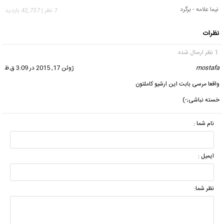
نیما علامه - برگرد
7 نظر | 42,737 بازدید
نظرات
1 نظر ارسال شده
mostafa
گفت:
ژوئن 17, 2015 در 3:09 ق.ظ
واقعا مرسی بابت این ارشیو کاملتون
خسته نباشی;-)
نام شما :
ایمیل :
نظر شما: