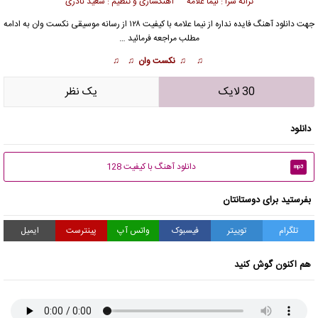
ترانه سرا : نیما علامه آهنگسازی و تنظیم : سعید نادری
جهت دانلود آهنگ فایده نداره از
نیما علامه
با کیفیت ۱۲۸ از رسانه موسیقی نکست وان به ادامه
مطلب مراجعه فرمائید …
♫ ♫ نکست وان ♫ ♫
30 لایک
يک نظر
دانلود
دانلود آهنگ با کیفیت 128
mp3
بفرستید برای دوستانتان
تلگرام
توییتر
فیسبوک
واتس آپ
پینترست
ایمیل
هم اکنون گوش کنید