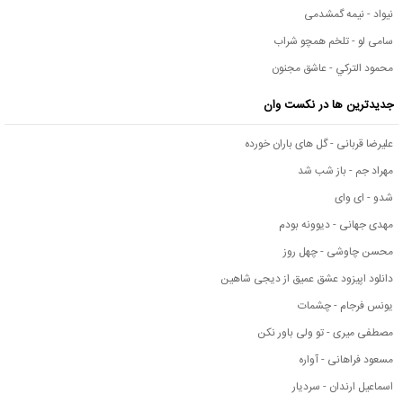
نیواد - نیمه گمشدمی
سامی لو - تلخم همچو شراب
محمود التركي - عاشق مجنون
جدیدترین ها در نکست وان
علیرضا قربانی - گل های باران خورده
مهراد جم - باز شب شد
شدو - ای وای
مهدی جهانی - دیوونه بودم
محسن چاوشی - چهل روز
دانلود اپیزود عشق عمیق از دیجی شاهین
یونس فرجام - چشمات
مصطفی میری - تو ولی باور نکن
مسعود فراهانی - آواره
اسماعیل ارندان - سردیار