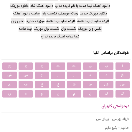
دانلود آهنگ نیما علامه با نام فایده نداره
دانلود اهنگ شاد
دانلود موزیک
دانلود موزیک جدید
رسانه موسیقی نکست وان
سایت دانلود آهنگ
فایده نداره از نیما علامه
فایده نداره نیما علامه
موزیک جدید
نکس وان
نکس وان موزیک
نکست وان
نکست وان موزیک
نیما علامه
نیما علامه آهنگ فایده نداره
خوانندگان براساس الفبا
ا
ب
پ
ت
ث
ج
چ
ح
خ
د
ذ
ر
ز
ژ
س
ش
ص
ض
ط
ظ
ع
غ
ف
ق
ک
گ
ل
م
ن
و
ه
ی
درخواستی کاربران
فرزاد بهرامی - زیبای من
حامیم - یکیو دارم