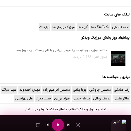
لینک های سایت
صفحه اصلی
تک آهنگ ها
آلبوم ها
موزیک ویدئو ها
تبلیغات
پیشنهاد روز بخش موزیک ویدئو
دانلود موزیک ویدئو جدید مهدی یراحی با نام بیست و یک روز بعد
بدون نظر | 2,183 بازدید
برترین خواننده ها
رضا صادقی
محسن چاوشی
پویا بیاتی
محسن ابراهیم زاده
مهدی احمدوند
سینا سرلک
سالار عقیلی
یوسف زمانی
سامان جلیلی
فرزاد فرزین
حمید هیراد
علی لهراسبی
تمامی حقوق و مالکیت قالب متعلق به
نکست وان
می باشد.