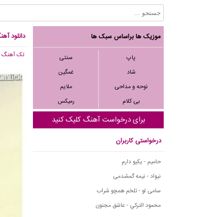
دانلود آهن
موزیک ها براساس سبک ها
تک آهنگ
, 537
پاپ
سنتی
شاد
غمگین
نوحه و مداحی
ملایم
بی کلام
رمیکس
برای درخواست آهنگ کلیک کنید
درخواستی کاربران
حامیم - یکیو دارم
نیواد - نیمه گمشدمی
سامی لو - تلخم همچو شراب
محمود التركي - عاشق مجنون