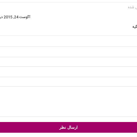
گفت:
آگوست 24, 2015 در 1:00 ق.ظ
یه