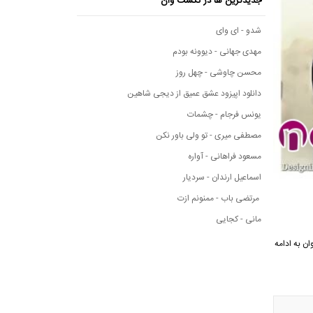
جدیدترین ها در نکست وان
شدو - ای وای
مهدی جهانی - دیوونه بودم
محسن چاوشی - چهل روز
دانلود اپیزود عشق عمیق از دیجی شاهین
یونس فرجام - چشمات
مصطفی میری - تو ولی باور نکن
مسعود فراهانی - آواره
اسماعیل ارندان - سردیار
مرتضی باب - ممنونم ازت
مانی - کجایی
کست وان به ادامه