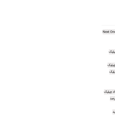
Next On
یلیک
چیلیک
یلیک
اد چیلیک
رصد
د