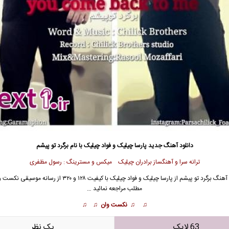
دانلود آهنگ جدید
پارسا چیلیک و فواد چیلیک با نام برگرد تو پیشم
ترانه سرا و آهنگساز برادران چیلیک میکس و مسترینگ : رسول مظفری
آهنگ برگرد تو پیشم از
پارسا چیلیک
و
فواد چیلیک
با کیفیت ۱۲۸ و ۳۲۰ از رسانه موسیقی ن
مطلب مراجعه نمائید …
♫ ♫ نکست وان ♫ ♫
63 لایک
يک نظر