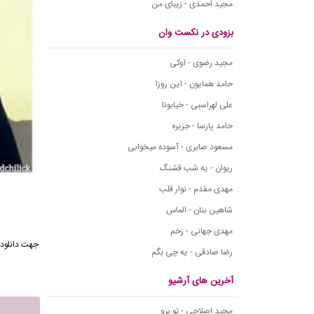
مجید احمدی - زیبای من
بزودی در نکست وان
مجید رضوی - اوکی
حامد همایون - این روزا
علی لهراسبی - خیابونا
حامد پارسا - جزیره
مسعود صابری - آسوده میخوابی
ریوان - یه شب قشنگ
مهدی مقدم - نوار قلب
شاهین بنان - الماس
مهدی جهانی - زخم
جهت دانلود 
رضا صادقی - یه چی بگم
آخرین های آرشیو
مجید اصلاحی - تو برو