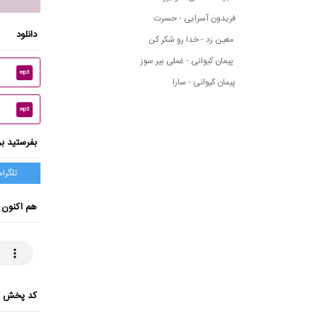
فریدون آسرایی - حسرت
دانلود
معین زد - خدا رو شکر کن
پیمان کیوانی - غملی بیر سوز
mp3
پیمان کیوانی - سارا
mp3
بفرستید بر
تلگرام
هم اکنون 
کد پخش ای