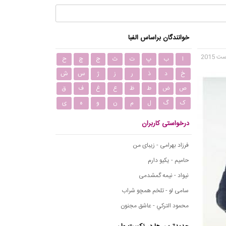
خوانندگان براساس الفبا
ا
ب
پ
ت
ث
ج
چ
ح
خ
د
ذ
ر
ز
ژ
س
ش
ص
ض
ط
ظ
ع
غ
ف
ق
ک
گ
ل
م
ن
و
ه
ی
درخواستی کاربران
فرزاد بهرامی - زیبای من
حامیم - یکیو دارم
نیواد - نیمه گمشدمی
سامی لو - تلخم همچو شراب
محمود التركي - عاشق مجنون