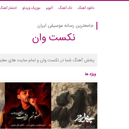
دانلود آهنگ
تک آهنگ
آلبوم
موزیک ویدئو
انتشار آهنگ
جامعترین رسانه موسیقی ایران
نکست وان
پخش آهنگ شما در نکست وان و تمام سایت های معتبر
ویژه ها