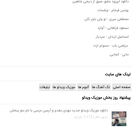
دانلود اپیزود عشق عمیق از دیجی شاهین
یونس فرجام - چشمات
مصطفی میری - تو ولی باور نکن
مسعود فراهانی - آواره
اسماعیل ارندان - سردیار
مرتضی باب - ممنونم ازت
مانی - کجایی
لینک های سایت
صفحه اصلی
تک آهنگ ها
آلبوم ها
موزیک ویدئو ها
تبلیغات
پیشنهاد روز بخش موزیک ویدئو
دانلود موزیک ویدئو جدید مهدی مقدم و آرمین مرسی با نام منو ببخش
بدون نظر | 1,175 بازدید