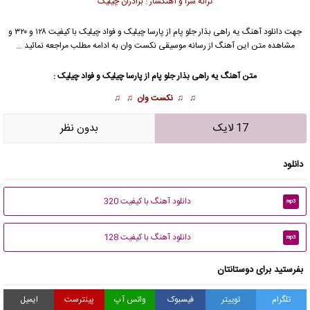
ترانه سرا و آهنگساز : برادران چیلیک
جهت دانلود آهنگ یه راهی بذار جلو پام از
پارسا چیلیک
و
فواد چیلیک
با کیفیت ۱۲۸ و ۳۲۰ و
مشاهده متن این آهنگ از رسانه موسیقی نکست وان به ادامه مطلب مراجعه نمائید …
متن آهنگ یه راهی بذار جلو پام از پارسا چیلیک و فواد چیلیک :
♫ ♫
نکست وان
♫ ♫
17 لایک
بدون نظر
دانلود
دانلود آهنگ با کیفیت 320
mp3
دانلود آهنگ با کیفیت 128
mp3
بفرستید برای دوستانتان
تلگرام
توییتر
فیسبوک
واتس آپ
پینترست
ایمیل