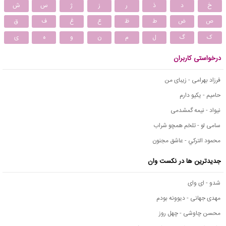
خ
د
ذ
ر
ز
ژ
س
ش
ص
ض
ط
ظ
ع
غ
ف
ق
ک
گ
ل
م
ن
و
ه
ی
درخواستی کاربران
فرزاد بهرامی - زیبای من
حامیم - یکیو دارم
نیواد - نیمه گمشدمی
سامی لو - تلخم همچو شراب
محمود التركي - عاشق مجنون
جدیدترین ها در نکست وان
شدو - ای وای
مهدی جهانی - دیوونه بودم
محسن چاوشی - چهل روز