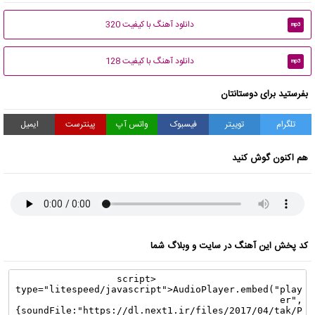
دانلود آهنگ با کیفیت 320
mp3
دانلود آهنگ با کیفیت 128
mp3
بفرستید برای دوستانتان
تلگرام
توییتر
فیسبوک
واتس آپ
پینترست
ایمیل
هم اکنون گوش کنید
کد پخش این آهنگ در سایت و وبلاگ شما