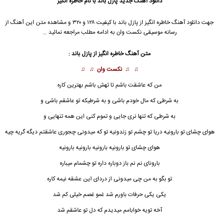
دانلود آهنگ جدید
پازل باند
با نام خاطره انگیز
جهت دانلود آهنگ خاطره انگیز از
پازل باند
با کیفیت ۱۲۸ و ۳۲۰ و مشاهده متن این آهنگ از
رسانه موسیقی نکست وان به ادامه مطلب مراجعه نمائید …
متن آهنگ خاطره انگیز از
پازل باند
:
♫ ♫
نکست وان
♫ ♫
من که عاشقت باشم تا تهش باشم بهترین کاره
به شرطی که مال خودم باشی و به شرطیکه تو عاشقم باشی و
به شرطی که تنها نری جایی و تموم کنی این همه تنهایی و
هوای چشای تو بارونیه دریا تو چشم تو زندونیه تو که میدونی چجوری عاشقتم دیگه گریه چیه
هوای چشای تو بارونیه بارونیه بارونیه بارونیه
بارونای نم نم باز دوباره داره تو چشمام میباره
تو بگو به من چی میدونی از دردای این عشقه نیمه کاره
یکی یکی حرفات باورم شد غمو غصم خیلی کم شد
آخه تویه خوابامم میدیدم که دل تو عاشقم شد