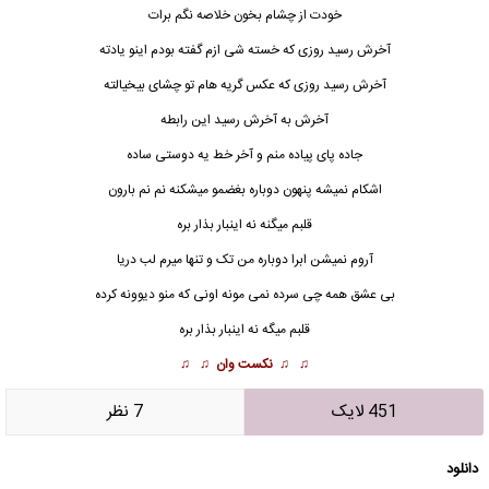
خودت از چشام بخون خلاصه نگم برات
آخرش رسید روزی که خسته شی ازم گفته بودم اینو یادته
آخرش رسید روزی که عکس گریه هام تو چشای بیخیالته
آخرش به آخرش رسید این رابطه
جاده پای پیاده منم و آخر خط یه دوستی ساده
اشکام نمیشه پنهون دوباره بغضمو میشکنه نم نم بارون
قلبم میگنه نه اینبار بذار بره
آروم نمیشن ابرا دوباره من تک و تنها میرم لب دریا
بی عشق همه چی سرده نمی مونه اونی که منو دیوونه کرده
قلبم میگه نه اینبار بذار بره
♫ ♫
نکست وان
♫ ♫
451 لایک
7 نظر
دانلود