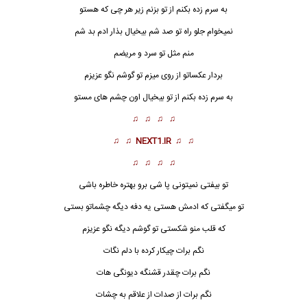
به سرم زده بکنم از تو بزنم زیر هر چی که هستو
نمیخوام جلو راه تو صد شم بیخیال بذار ادم بد شم
منم مثل تو سرد و مریضم
بردار عکساتو از روی میزم تو گوشم نگو عزیزم
به سرم زده بکنم از تو بیخیال اون چشم های مستو
♫ ♫ ♫ ♫
♫ ♫
NEXT1.IR
♫ ♫
♫ ♫ ♫ ♫
تو بیفتی نمیتونی پا شی برو بهتره
خاطره
باشی
تو میگفتی که ادمش هستی یه دفه دیگه چشماتو بستی
که قلب منو شکستی تو گوشم دیگه نگو عزیزم
نگم برات چیکار کرده با دلم نگات
نگم برات چقدر قشنگه دیونگی هات
نگم برات از صدات از علاقم به چشات