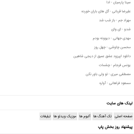
سینا پارسیان - ادا
علیرضا قربانی - گل های باران خورده
مهراد جم - باز شب شد
شدو - ای وای
مهدی جهانی - دیوونه بودم
محسن چاوشی - چهل روز
دانلود اپیزود عشق عمیق از دیجی شاهین
یونس فرجام - چشمات
مصطفی میری - تو ولی باور نکن
مسعود فراهانی - آواره
لینک های سایت
صفحه اصلی
تک آهنگ ها
آلبوم ها
موزیک ویدئو ها
تبلیغات
پیشنهاد روز بخش پاپ