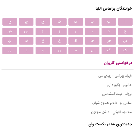
خوانندگان براساس الفبا
ا
ب
پ
ت
ث
ج
چ
ح
خ
د
ذ
ر
ز
ژ
س
ش
ص
ض
ط
ظ
ع
غ
ف
ق
ک
گ
ل
م
ن
و
ه
ی
درخواستی کاربران
فرزاد بهرامی - زیبای من
حامیم - یکیو دارم
نیواد - نیمه گمشدمی
سامی لو - تلخم همچو شراب
محمود التركي - عاشق مجنون
جدیدترین ها در نکست وان