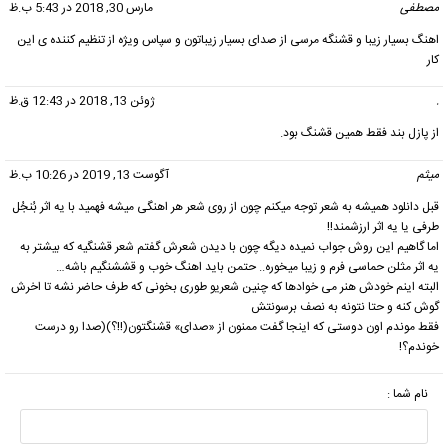
مصطفی
گفت:
مارس 30, 2018 در 5:43 ب.ظ
اهنگ بسیار زیبا و قشنگه مرسی از صدای بسیار زیباتون و سپاس ویژه از تنظیم کننده ی این
کار
.
گفت:
ژوئن 13, 2018 در 12:43 ق.ظ
از پازل بند فقط همین قشنگ بود.
میثم
گفت:
آگوست 13, 2019 در 10:26 ب.ظ
قبل دانلود همیشه به شعر توجه میکنم چون از روی شعر هر اهنگی میشه فهمید با یه اثر بُنجُل
طرفی یا یه اثر ارزشمند!!
اما گاهیم این روش جواب نمیده دیگه چون با دیدن شعرش گفتم شعر قشنگیه که بیشتر به
یه اثر مثلن حماسی فرم و زیبا میخوره.. حتمن باید اهنگ خوب و قششنگیم باشه…
البته اینم خودش هنر می خوادها که چنین شعریو طوری بخونی که طرف حاضر نشه تا اخرش
گوش کنه و حتا نتونه به نصف برسونتش
فقط موندم اون دوستی که اینجا گفت ممنون از «صدای» قشنگتون(!!؟)(صدا رو درست
خوندم؟!
نام شما :