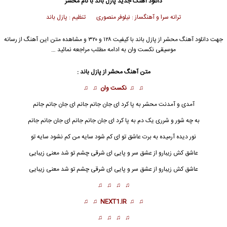
دانلود آهنگ جدید
پازل باند
با نام محشر
ترانه سرا و آهنگساز : نیلوفر منصوری تنظیم : پازل باند
جهت دانلود آهنگ محشر از
پازل باند
با کیفیت ۱۲۸ و ۳۲۰ و مشاهده متن این آهنگ از رسانه
موسیقی نکست وان به ادامه مطلب مراجعه نمائید …
متن آهنگ محشر از
پازل باند
:
♫ ♫
نکست وان
♫ ♫
آمدی و آمدنت
محشر
به پا کرد ای جان جانم جانم ای جان جانم جانم
به چه شور و شرری یک دم به پا کرد ای جان جانم جانم ای جان جانم جانم
نور دیده آرمیده به برت عاشق تو ای کم شود سایه من کم نشود سایه تو
عاشق کش زیبارو از عشق سر و پایی ای شرقی چشم تو شد معنی زیبایی
عاشق کش زیبارو از عشق سر و پایی ای شرقی چشم تو شد معنی زیبایی
♫ ♫ ♫ ♫
♫ ♫
NEXT1.IR
♫ ♫
♫ ♫ ♫ ♫