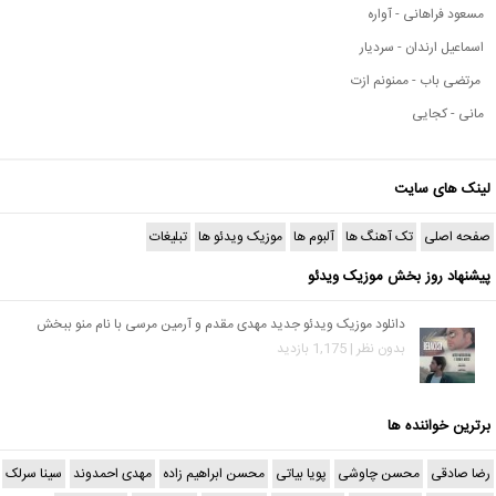
مسعود فراهانی - آواره
اسماعیل ارندان - سردیار
مرتضی باب - ممنونم ازت
مانی - کجایی
لینک های سایت
صفحه اصلی
تک آهنگ ها
آلبوم ها
موزیک ویدئو ها
تبلیغات
پیشنهاد روز بخش موزیک ویدئو
دانلود موزیک ویدئو جدید مهدی مقدم و آرمین مرسی با نام منو ببخش
بدون نظر | 1,175 بازدید
برترین خواننده ها
رضا صادقی
محسن چاوشی
پویا بیاتی
محسن ابراهیم زاده
مهدی احمدوند
سینا سرلک