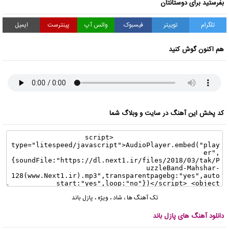
بفرستید برای دوستانتان
تلگرام
توییتر
فیسبوک
واتس آپ
پینترست
ایمیل
هم اکنون گوش کنید
کد پخش این آهنگ در سایت و وبلاگ شما
تک آهنگ ها
،
شاد
،
ویژه
،
پازل باند
دانلود آهنگ های پازل باند