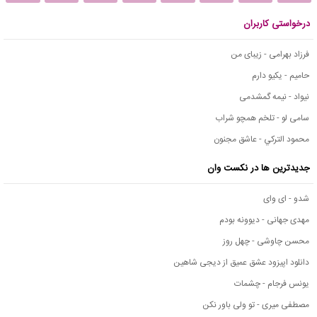
درخواستی کاربران
فرزاد بهرامی - زیبای من
حامیم - یکیو دارم
نیواد - نیمه گمشدمی
سامی لو - تلخم همچو شراب
محمود التركي - عاشق مجنون
جدیدترین ها در نکست وان
شدو - ای وای
مهدی جهانی - دیوونه بودم
محسن چاوشی - چهل روز
دانلود اپیزود عشق عمیق از دیجی شاهین
یونس فرجام - چشمات
مصطفی میری - تو ولی باور نکن