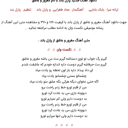
دانلود آهنگ جدید
پازل باند
با نام مغرور و عاشق
ترانه سرا : بابک بابایی آهنگساز : عماد طغرایی و پازل باند تنظیم : پازل بند
جهت دانلود آهنگ مغرور و عاشق از
پازل باند
با کیفیت ۱۲۸ و ۳۲۰ و مشاهده متن این آهنگ از
رسانه موسیقی نکست وان به ادامه مطلب مراجعه نمائید …
متن آهنگ مغرور و
عاشق
از
پازل باند
:
♫ ♫
نکست وان
♫ ♫
گیرم رگ خواب تو توی دستاشه گیرم مث من باشه
مغرور و عاشق
گیرم مث حرفاشه گیرم دوست داره اندازه خودم که عاشقت شدم
ای داد بیداد داره باز اون لحظه رو یادت میاد
چشماتو بستی چشمامو یادت بیاد
اگه حتی نخوای دیگه هرکی بگه عشق منو یادت میاد
من از قلبم تورو خط زدم راحت برو
دیوونه بازی من بد عادت کرد تورو
بد دوست دارم ولی کم نمیارم تورو
من از قلبم تورو خط زدم راحت برو
دیوونه بازی من بد عادت کرد تورو
بد دوست دارم ولی تنها میزارم تورو
♫ ♫ ♫ ♫