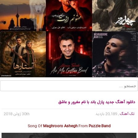
دانلود آهنگ جدید پازل باند با نام مغرور و عاشق
تک آهنگ
, 20,189 بازدید
30th ژوئن 2018
Song Of
Maghrooro Ashegh
From
Puzzle Band