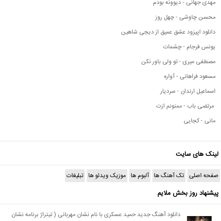
مهدی جهانی - دیوونه بودم
محسن چاوشی - چهل روز
دانلود اپیزود عشق عمیق از دیجی شاهین
یونس فرجام - چشمات
مصطفی میری - تو ولی باور نکن
مسعود فراهانی - آواره
اسماعیل ارندان - سردیار
مرتضی باب - ممنونم ازت
مانی - کجایی
لینک های سایت
صفحه اصلی
تک آهنگ ها
آلبوم ها
موزیک ویدئو ها
تبلیغات
پیشنهاد روز بخش ملایم
دانلود آهنگ جدید حمید عسکری با نام نشان مهربانی ( تیتراژ برنامه نشان