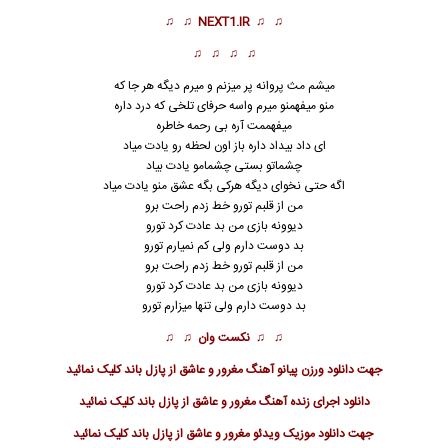
♫ ♫
NEXT1.IR
♫ ♫
♫ ♫ ♫ ♫
میشم مث پروانه پر میزنم و میرم دیگه هر جا که
منو میفهمنو میرم واسه حرفای تلخی که درد داره
میفهممت آره بی رحمه خاطره
ای داد بیداد داره باز اون لحظه رو یادت میاد
چشماتو بستی چشمامو یادت بیاد
اگه حتی نخوای دیگه هرکی بگه عشق منو یادت میاد
من از قلبم تورو خط زدم راحت برو
دیوونه بازی من بد عادت کرد تورو
بد دوست دارم ولی کم نمیارم تورو
من از قلبم تورو خط زدم راحت برو
دیوونه بازی من بد عادت کرد تورو
بد دوست دارم ولی تنها میزارم تورو
♫ ♫
نکست وان
♫ ♫
جهت
دانلود ورزن پیانو آهنگ مغرور و عاشق از پازل باند
کلیک نمائید
دانلود
اجرای زنده آهنگ مغرور و عاشق از پازل باند
کلیک نمائید
جهت
دانلود موزیک ویدئو مغرور و عاشق از پازل باند
کلیک نمائید