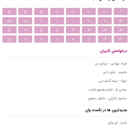
ا
ب
پ
ت
ث
ج
چ
ح
خ
د
ذ
ر
ز
ژ
س
ش
ص
ض
ط
ظ
ع
غ
ف
ق
ک
گ
ل
م
ن
و
ه
ی
درخواستی کاربران
فرزاد بهرامی - زیبای من
حامیم - یکیو دارم
نیواد - نیمه گمشدمی
سامی لو - تلخم همچو شراب
محمود التركي - عاشق مجنون
جدیدترین ها در نکست وان
شدو - ای وای