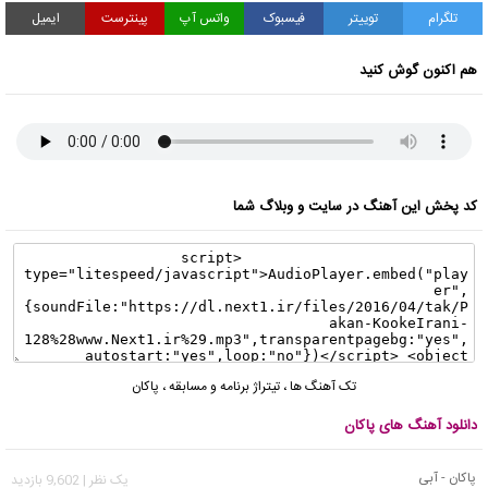
تلگرام
توییتر
فیسبوک
واتس آپ
پینترست
ایمیل
هم اکنون گوش کنید
کد پخش این آهنگ در سایت و وبلاگ شما
تک آهنگ ها
،
تیتراژ برنامه و مسابقه
،
پاکان
دانلود آهنگ های پاکان
پاکان - آبی
يک نظر | 9,602 بازدید