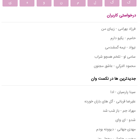
ک
گ
ل
م
ن
و
ه
ی
درخواستی کاربران
فرزاد بهرامی - زیبای من
حامیم - یکیو دارم
نیواد - نیمه گمشدمی
سامی لو - تلخم همچو شراب
محمود التركي - عاشق مجنون
جدیدترین ها در نکست وان
سینا پارسیان - ادا
علیرضا قربانی - گل های باران خورده
مهراد جم - باز شب شد
شدو - ای وای
مهدی جهانی - دیوونه بودم
محسن چاوشی - چهل روز