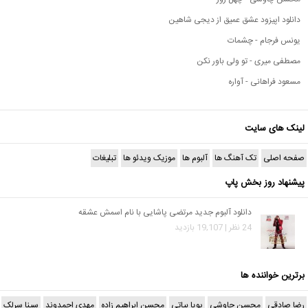
دانلود اپیزود عشق عمیق از دیجی شاهین
یونس فرجام - چشمات
مصطفی میری - تو ولی باور نکن
مسعود فراهانی - آواره
لینک های سایت
صفحه اصلی
تک آهنگ ها
آلبوم ها
موزیک ویدئو ها
تبلیغات
پیشنهاد روز بخش پاپ
دانلود آلبوم جدید مرتضی پاشایی با نام اسمش عشقه
24 نظر | 19,107 بازدید
برترین خواننده ها
رضا صادقی
محسن چاوشی
پویا بیاتی
محسن ابراهیم زاده
مهدی احمدوند
سینا سرلک