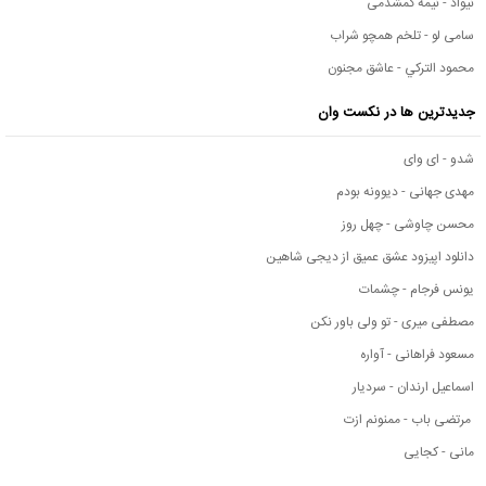
نیواد - نیمه گمشدمی
سامی لو - تلخم همچو شراب
محمود التركي - عاشق مجنون
جدیدترین ها در نکست وان
شدو - ای وای
مهدی جهانی - دیوونه بودم
محسن چاوشی - چهل روز
دانلود اپیزود عشق عمیق از دیجی شاهین
یونس فرجام - چشمات
مصطفی میری - تو ولی باور نکن
مسعود فراهانی - آواره
اسماعیل ارندان - سردیار
مرتضی باب - ممنونم ازت
مانی - کجایی