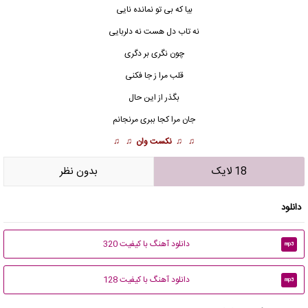
بیا که بی تو نمانده نایی
نه تاب دل هست نه دلربایی
چون نگری بر دگری
قلب مرا ز جا فکنی
بگذر از این حال
جان مرا کجا ببری مرنجانم
♫ ♫
نکست وان
♫ ♫
18 لایک
بدون نظر
دانلود
دانلود آهنگ با کیفیت 320
mp3
دانلود آهنگ با کیفیت 128
mp3