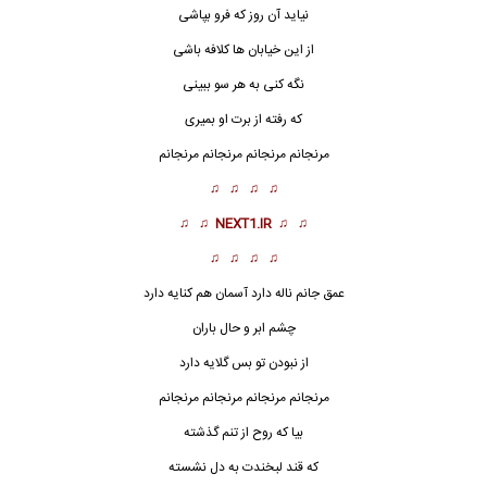
نیاید آن روز که فرو بپاشی
از این خیابان ها کلافه باشی
نگه کنی به هر سو ببینی
که رفته از برت او بمیری
مرنجانم مرنجانم مرنجانم مرنجانم
♫ ♫ ♫ ♫
♫ ♫
NEXT1.IR
♫ ♫
♫ ♫ ♫ ♫
عمق جانم ناله دارد آسمان هم کنایه دارد
چشم ابر و حال باران
از نبودن تو بس گلایه دارد
مرنجانم
مرنجانم مرنجانم مرنجانم
بیا که روح از تنم گذشته
که قند لبخندت به دل نشسته