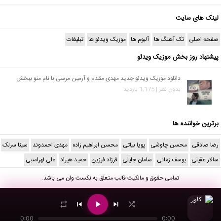
لینک های سایت
صفحه اصلی
تک آهنگ ها
آلبوم ها
موزیک ویدئو ها
تبلیغات
پیشنهاد روز بخش موزیک ویدئو
دانلود موزیک ویدئو جدید مهدی مقدم و آرمین مرسی با نام منو ببخش
بدون نظر | 1,175 بازدید
برترین خواننده ها
رضا صادقی
محسن چاوشی
پویا بیاتی
محسن ابراهیم زاده
مهدی احمدوند
سینا سرلک
سالار عقیلی
یوسف زمانی
سامان جلیلی
فرزاد فرزین
حمید هیراد
علی لهراسبی
تمامی حقوق و مالکیت قالب متعلق به
نکست وان
می باشد.
0:00
0:00