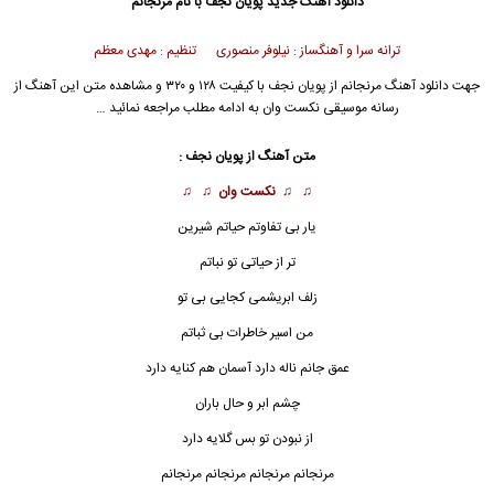
دانلود آهنگ جدید
پویان نجف با نام مرنجانم
ترانه سرا و آهنگساز : نیلوفر منصوری تنظیم : مهدی معظم
جهت دانلود آهنگ مرنجانم از پویان نجف با کیفیت ۱۲۸ و ۳۲۰ و مشاهده متن این آهنگ از
رسانه موسیقی نکست وان به ادامه مطلب مراجعه نمائید …
متن آهنگ از پویان نجف :
♫ ♫
نکست وان
♫ ♫
یار بی تفاوتم حیاتم شیرین
تر از حیاتی تو نباتم
زلف ابریشمی کجایی بی تو
من اسیر خاطرات بی ثباتم
عمق جانم ناله دارد آسمان هم کنایه دارد
چشم ابر و حال باران
از نبودن تو بس گلایه دارد
مرنجانم
مرنجانم مرنجانم مرنجانم