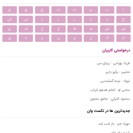
ا
ب
پ
ت
ث
ج
چ
ح
خ
د
ذ
ر
ز
ژ
س
ش
ص
ض
ط
ظ
ع
غ
ف
ق
ک
گ
ل
م
ن
و
ه
ی
درخواستی کاربران
فرزاد بهرامی - زیبای من
حامیم - یکیو دارم
نیواد - نیمه گمشدمی
سامی لو - تلخم همچو شراب
محمود التركي - عاشق مجنون
جدیدترین ها در نکست وان
مهراد جم - باز شب شد
شدو - ای وای