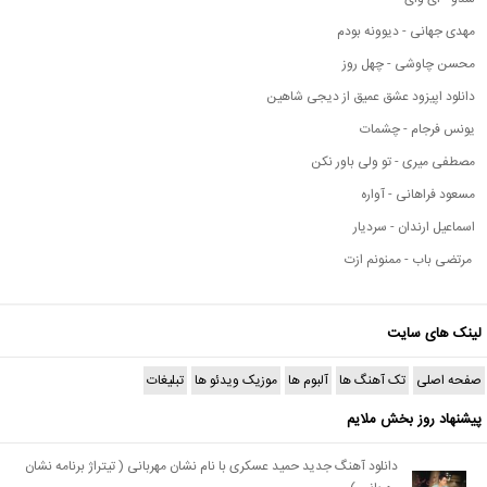
مهدی جهانی - دیوونه بودم
محسن چاوشی - چهل روز
دانلود اپیزود عشق عمیق از دیجی شاهین
یونس فرجام - چشمات
مصطفی میری - تو ولی باور نکن
مسعود فراهانی - آواره
اسماعیل ارندان - سردیار
مرتضی باب - ممنونم ازت
لینک های سایت
صفحه اصلی
تک آهنگ ها
آلبوم ها
موزیک ویدئو ها
تبلیغات
پیشنهاد روز بخش ملایم
دانلود آهنگ جدید حمید عسکری با نام نشان مهربانی ( تیتراژ برنامه نشان