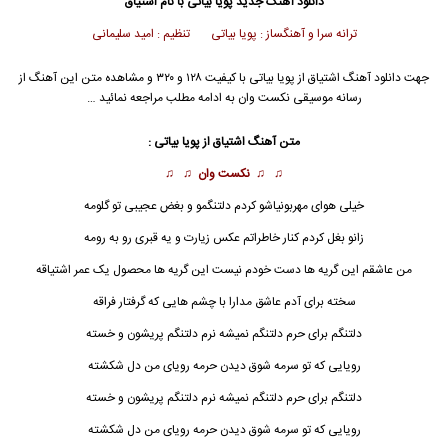
دانلود آهنگ جدید
پویا بیاتی
با نام اشتیاق
ترانه سرا و آهنگساز : پویا بیاتی تنظیم : امید سلیمانی
جهت دانلود آهنگ اشتیاق از
پویا بیاتی
با کیفیت ۱۲۸ و ۳۲۰ و مشاهده متن این آهنگ از
رسانه موسیقی نکست وان به ادامه مطلب مراجعه نمائید …
متن آهنگ
اشتیاق
از
پویا بیاتی
:
♫ ♫
نکست وان
♫ ♫
خیلی هوای مهربونیاشو کردم دلتنگمو و بغض عجیبی تو گلومه
زانو بغل کردم کنار خاطراتم عکس زیارت و یه قبری رو به رومه
من عاشقم این گریه ها دست خودم نیست این گریه ها محصول یک عمر اشتیاقه
سخته برای آدم عاشق مدارا با چشم هایی که گرفتار فراقه
دلتنگم برای حرم دلتنگم نمیشه نرم دلتنگم پریشون و خسته
رویایی که تو سرمه شوق دیدن حرمه رویای من دل شکشته
دلتنگم برای حرم دلتنگم نمیشه نرم دلتنگم پریشون و خسته
رویایی که تو سرمه شوق دیدن حرمه رویای من دل شکشته