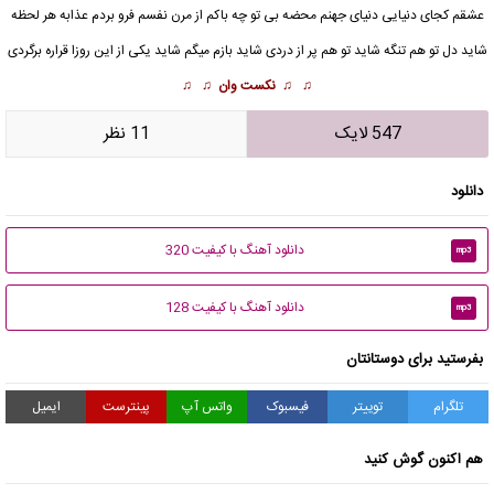
عشقم کجای دنیایی دنیای جهنم محضه بی تو چه باکم از مرن نفسم فرو بردم عذابه هر لحظه
شاید
دل تو هم تنگه شاید تو هم پر از دردی شاید بازم میگم شاید یکی از این روزا قراره برگردی
♫ ♫
نکست وان
♫ ♫
547 لایک
11 نظر
دانلود
دانلود آهنگ با کیفیت 320
mp3
دانلود آهنگ با کیفیت 128
mp3
بفرستید برای دوستانتان
تلگرام
توییتر
فیسبوک
واتس آپ
پینترست
ایمیل
هم اکنون گوش کنید