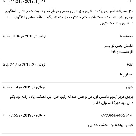
نیکا
گفت:
اکتبر 1, 2018 در 11:24 ب.ظ
مثل همیشه شعر وموزیک دلنشین و زیبا ولی بعضی مواقع کمی تفاوت هم چاشنی اهنگهای
پویای عزیز باشه بد نیست فکر میکنم بیشتر به دل بشینه …گرچه واقعا تمامی اهنگهای پویا
دلنشین و ناب هستن .
محمدرضا
گفت:
نوامبر 2, 2018 در 10:36 ب.ظ
آرامش یعنی تو پسر
ناز نفست واقعا
Pari
گفت:
ژوئن 22, 2019 در 2:17 ق.ظ
بسیار زیبا
متین
گفت:
جولای 7, 2019 در 2:14 ب.ظ
پویای عزیز آرزوم داشتن اون تن و بطن صداته رفیق جان این آهنگتم یادم رفته بود بگم
عالی بود دیر گفتم ولی گفتم …
اشکان09036984455
گفت:
جولای 7, 2019 در 7:55 ب.ظ
خیلی زیباخوندن محشره خدایی