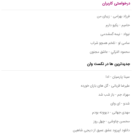
درخواستی کاربران
فرزاد بهرامی - زیبای من
حامیم - یکیو دارم
نیواد - نیمه گمشدمی
سامی لو - تلخم همچو شراب
محمود التركي - عاشق مجنون
جدیدترین ها در نکست وان
سینا پارسیان - ادا
علیرضا قربانی - گل های باران خورده
مهراد جم - باز شب شد
شدو - ای وای
مهدی جهانی - دیوونه بودم
محسن چاوشی - چهل روز
دانلود اپیزود عشق عمیق از دیجی شاهین