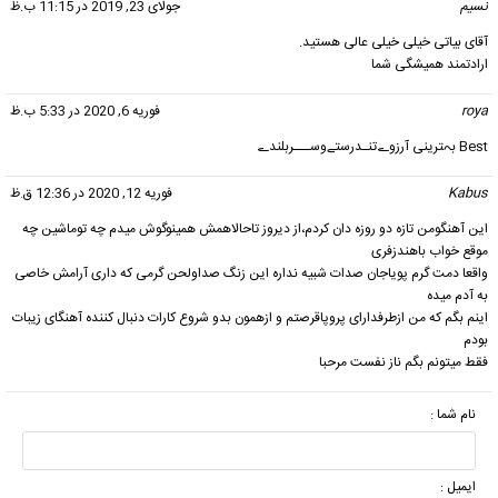
نسیم
گفت:
جولای 23, 2019 در 11:15 ب.ظ
آقای بیاتی خیلی خیلی عالی هستید.
ارادتمند همیشگی شما
roya
گفت:
فوریه 6, 2020 در 5:33 ب.ظ
Best بہترینی آرزوےتنـدرستےوســـربلندے
Kabus
گفت:
فوریه 12, 2020 در 12:36 ق.ظ
این آهنگومن تازه دو روزه دان کردم،از دیروز تاحالاهمش همینوگوش میدم چه توماشین چه
موقع خواب باهندزفری
واقعا دمت گرم پویاجان صدات شبیه نداره این زنگ صداولحن گرمی که داری آرامش خاصی
به آدم میده
اینم بگم که من ازطرفدارای پروپاقرصتم و ازهمون بدو شروع کارات دنبال کننده آهنگای زیبات
بودم
فقط میتونم بگم ناز نفست مرحبا
نام شما :
ایمیل :