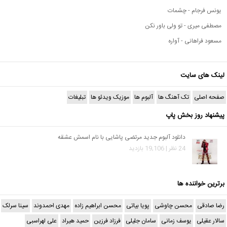
یونس فرجام - چشمات
مصطفی میری - تو ولی باور نکن
مسعود فراهانی - آواره
لینک های سایت
صفحه اصلی
تک آهنگ ها
آلبوم ها
موزیک ویدئو ها
تبلیغات
پیشنهاد روز بخش پاپ
دانلود آلبوم جدید مرتضی پاشایی با نام اسمش عشقه
24 نظر | 19,106 بازدید
برترین خواننده ها
رضا صادقی
محسن چاوشی
پویا بیاتی
محسن ابراهیم زاده
مهدی احمدوند
سینا سرلک
سالار عقیلی
یوسف زمانی
سامان جلیلی
فرزاد فرزین
حمید هیراد
علی لهراسبی