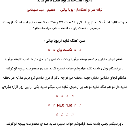
دانلود آهنگ جدید
پویا بیاتی
با نام شاید
ترانه سرا و آهنگساز : پویا بیاتی تنظیم : امید سلیمانی
جهت دانلود آهنگ شاید از
پویا بیاتی
با کیفیت ۱۲۸ و ۳۲۰ و مشاهده متن این آهنگ از رسانه
موسیقی نکست وان به ادامه مطلب مراجعه نمائید …
متن آهنگ شاید از
پویا بیاتی
:
♫ ♫
نکست وان
♫ ♫
عشقم کجای دنیایی چشمم بهونه میگیره یادت مث کمون دارا دل منو هرشب نشونه میگیره
باور نمیکنم رفتی یادت نشد فراموشم خوابم نمیبره شاید صدای معصومت بپیچه تو گوشم
عشقم کجای دنیایی دنیای جهنم محضه بی تو چه باکم از مرن نفسم فرو بردم عذابه هر لحظه
شاید
دل تو هم تنگه شاید تو هم پر از دردی شاید بازم میگم شاید یکی از این روزا قراره برگردی
♫ ♫ ♫ ♫
♫ ♫
NEXT1.IR
♫ ♫
♫ ♫ ♫ ♫
باور نمیکنم رفتی یادت نشد فراموشم خوابم نمیبره شاید صدای معصومت بپیچه تو گوشم