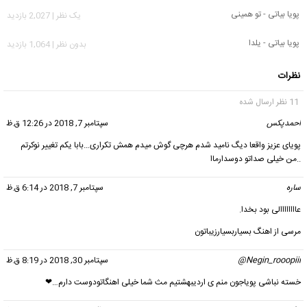
پویا بیاتی - تو همینی
يک نظر | 2,027 بازدید
پویا بیاتی - یلدا
بدون نظر | 1,064 بازدید
نظرات
11 نظر ارسال شده
احمدپکس
گفت:
سپتامبر 7, 2018 در 12:26 ق.ظ
پویای عزیز واقعا دیگ نامید شدم هرچی گوش میدم همش تکراری…بابا یکم تغییر نوکرتم
..من خیلی صداتو دوسدارماا
ساره
گفت:
سپتامبر 7, 2018 در 6:14 ق.ظ
عاااااااالی بود بخدا.
مرسی از اهنگ بسیاربسیارزیباتون
Negin_rooopiii@
گفت:
سپتامبر 30, 2018 در 8:19 ق.ظ
خسته نباشی پویاجون منم ی اردیبهشتیم مث شما خیلی اهنگاتودوست دارم…❤