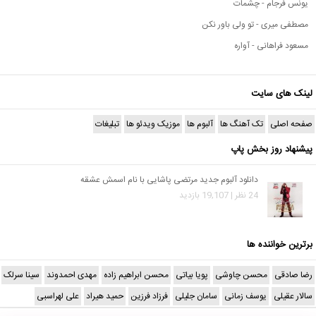
یونس فرجام - چشمات
مصطفی میری - تو ولی باور نکن
مسعود فراهانی - آواره
لینک های سایت
صفحه اصلی
تک آهنگ ها
آلبوم ها
موزیک ویدئو ها
تبلیغات
پیشنهاد روز بخش پاپ
دانلود آلبوم جدید مرتضی پاشایی با نام اسمش عشقه
24 نظر | 19,107 بازدید
برترین خواننده ها
رضا صادقی
محسن چاوشی
پویا بیاتی
محسن ابراهیم زاده
مهدی احمدوند
سینا سرلک
سالار عقیلی
یوسف زمانی
سامان جلیلی
فرزاد فرزین
حمید هیراد
علی لهراسبی