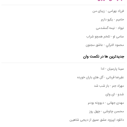
فرزاد بهرامی - زیبای من
حامیم - یکیو دارم
نیواد - نیمه گمشدمی
سامی لو - تلخم همچو شراب
محمود التركي - عاشق مجنون
جدیدترین ها در نکست وان
سینا پارسیان - ادا
علیرضا قربانی - گل های باران خورده
مهراد جم - باز شب شد
شدو - ای وای
مهدی جهانی - دیوونه بودم
محسن چاوشی - چهل روز
دانلود اپیزود عشق عمیق از دیجی شاهین