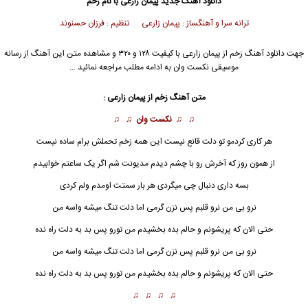
دانلود آهنگ جدید
پیمان زارعی
با نام زخم
ترانه سرا و آهنگساز : پیمان زارعی تنظیم : فرزان حسنوند
جهت دانلود آهنگ زخم از
پیمان زارعی
با کیفیت ۱۲۸ و ۳۲۰ و مشاهده متن این آهنگ از رسانه
موسیقی نکست وان به ادامه مطلب مراجعه نمائید …
متن آهنگ
زخم
از
پیمان زارعی
:
♫ ♫
نکست وان
♫ ♫
هر کاری کردمو تو دلت قانع نیست این همه
زخم
تحملش برام ساده نیست
از همون روز که آخرش رو با چشم دیدم مدیونت شم اگر یک ساعتم خوابیدم
بسه داری دنبال چی میگردی هر بار سمتت اومدم ولم کردی
نرو بی من نرو قلبم پس نزن گرمی اما دلت تنگ میشه واسه من
حتی الان که پریشونم و حالم بده بخشیدم من تورو پس بد به دلت راه نده
نرو بی من نرو قلبم پس نزن گرمی اما دلت تنگ میشه واسه من
حتی الان که پریشونم و حالم بده بخشیدم من تورو پس بد به دلت راه نده
♫ ♫ ♫ ♫