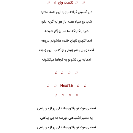
♫ ♫ نکست وان ♫ ♫
دل آسمون گرفته باز با این همه ستاره
شب رو سیاه غصه باز هوایه گریه داره
دنیا ر
ن
گارنگه اما سر روزگار شلوغه
آدما تنهای تنهان خنده هاشونم دروغه
قصه ی بی هم زبونی تو کتاب این زمونه
آدمایه بی نشونو به کجاها میکشونه
♫ ♫ ♫ ♫
♫ ♫ Next1.ir ♫ ♫
♫ ♫ ♫ ♫
قصه ی موندنو رفتن جاده ای پر از دو راهی
یه مسیر اشتباهی میرسه به بی پناهی
قصه ی موندنو رفتن جاده ای پر از دو راهی