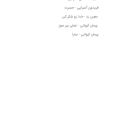
فریدون آسرایی - حسرت
معین زد - خدا رو شکر کن
پیمان کیوانی - غملی بیر سوز
پیمان کیوانی - سارا