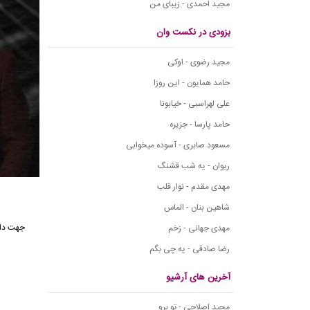
مجید احمدی - زیبای من
بزودی در نکست وان
مجید رضوی - اوکی
حامد همایون - این روزا
علی لهراسبی - خیابونا
حامد پارسا - جزیره
مسعود صابری - آسوده میخوابی
ریوان - یه شب قشنگ
مهدی مقدم - نوار قلب
شاهین بنان - الماس
جهت دان
مهدی جهانی - زخم
رضا صادقی - یه چی بگم
آخرین های آرشیو
مجید اصلاحی - تو برو