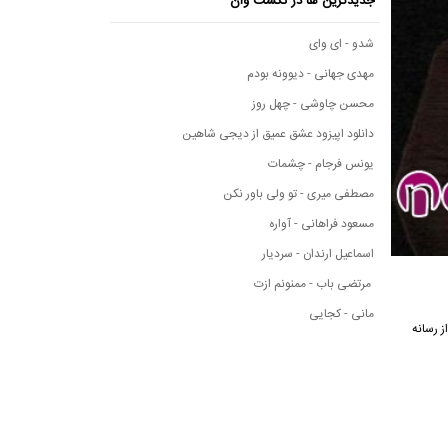
جدیدترین ها در نکست وان
شدو - ای وای
مهدی جهانی - دیوونه بودم
محسن چاوشی - چهل روز
دانلود اپیزود عشق عمیق از دیجی شاهین
یونس فرجام - چشمات
مصطفی میری - تو ولی باور نکن
مسعود فراهانی - آواره
اسماعیل ارندان - سردیار
مرتضی باب - ممنونم ازت
مانی - کجایی
آهنگ از رسانه