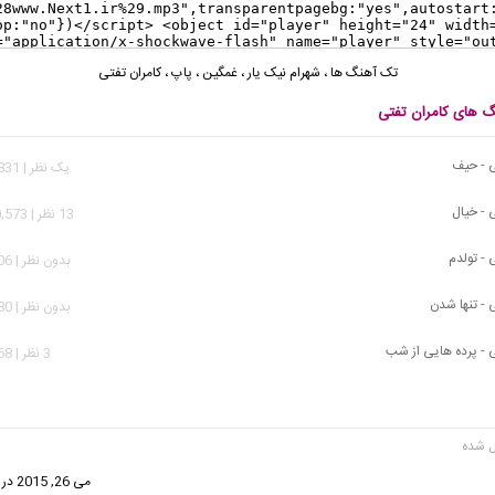
تک آهنگ ها
،
شهرام نیک یار
،
غمگین
،
پاپ
،
کامران تفتی
نگ های کامران تفتی
ی - حیف
يک نظر | 30,831 بازدید
 - خیال
13 نظر | 230,573 بازدید
 - تولدم
بدون نظر | 4,706 بازدید
 - تنها شدن
بدون نظر | 3,980 بازدید
ی - پرده هایی از شب
3 نظر | 3,168 بازدید
گفت:
می 26, 2015 در 1:20 ب.ظ