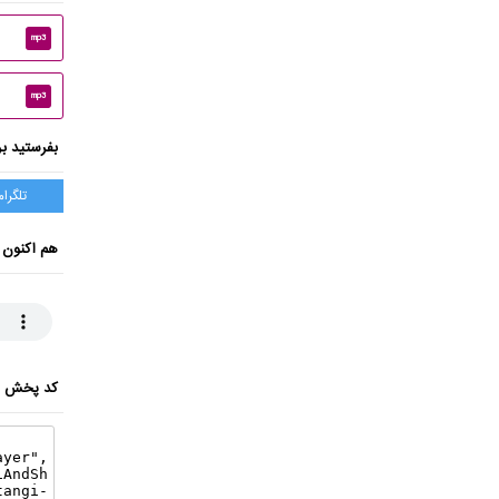
mp3
mp3
بفرستید بر
تلگرام
هم اکنون 
کد پخش ای