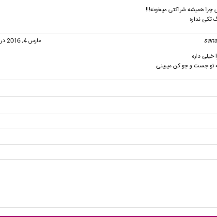
ی چرا همیشه شراکتی میخونه!!!
 تکی نداره
san
گفت:
مارس 4, 2016 در 5:50 ب.ظ
 خیلی داره
 تو جست و جو کن میبینی