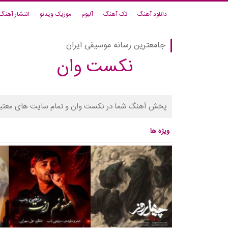
دانلود آهنگ
تک آهنگ
آلبوم
موزیک ویدئو
انتشار آهنگ
جامعترین رسانه موسیقی ایران
نکست وان
پخش آهنگ شما در نکست وان و تمام سایت های معتبر
ویژه ها