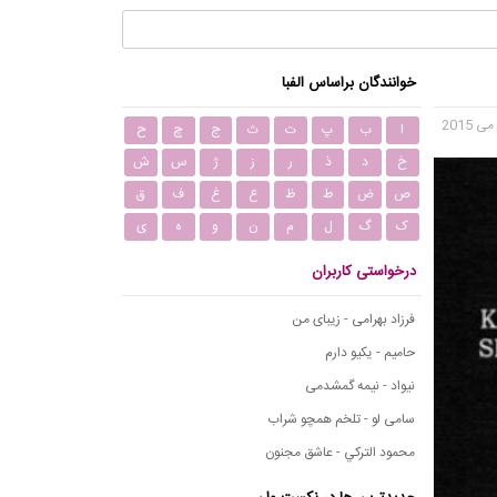
خوانندگان براساس الفبا
ا
ب
پ
ت
ث
ج
چ
ح
خ
د
ذ
ر
ز
ژ
س
ش
ص
ض
ط
ظ
ع
غ
ف
ق
ک
گ
ل
م
ن
و
ه
ی
درخواستی کاربران
فرزاد بهرامی - زیبای من
حامیم - یکیو دارم
نیواد - نیمه گمشدمی
سامی لو - تلخم همچو شراب
محمود التركي - عاشق مجنون