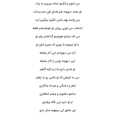
من تموم زندگیمو ساده میریزم به پات
تو بخند دیوونه شم فدای اون خندیدنات
من واسه بهتر شدن
انگیزه
میگیرم ازت
انتخاب من تویی پیش تو خوشبختم فقط
من که دنیامو جوونیمو گذاشتم پای تو
با تو میمونم تا روزی که بمیرم جای تو
آره من دیوونتم این کار عشقه
این دیوونه بودن از آثار عشقه
تو شدی دارو ندار و تکیه گاهم
من به شرطی که تو باشی رو به راهم
شعر و دلتنگی و چندتا یادگاری
ساعتو دلشوره و چشم انتظاری
از تو دارم این نگاه بیقرارو
غیر عاشق کی میفهمه حال مارو