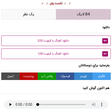
♫ ♫
نکست وان
♫ ♫
84 لایک
يک نظر
دانلود
دانلود آهنگ با کیفیت 320
mp3
دانلود آهنگ با کیفیت 128
mp3
بفرستید برای دوستانتان
تلگرام
توییتر
فیسبوک
واتس آپ
پینترست
ایمیل
هم اکنون گوش کنید