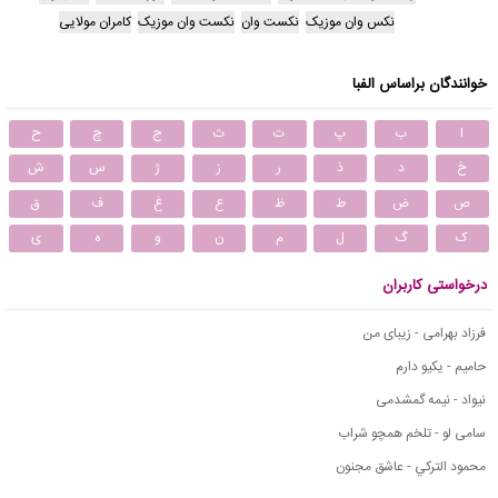
نکس وان موزیک
نکست وان
نکست وان موزیک
کامران مولایی
خوانندگان براساس الفبا
ا
ب
پ
ت
ث
ج
چ
ح
خ
د
ذ
ر
ز
ژ
س
ش
ص
ض
ط
ظ
ع
غ
ف
ق
ک
گ
ل
م
ن
و
ه
ی
درخواستی کاربران
فرزاد بهرامی - زیبای من
حامیم - یکیو دارم
نیواد - نیمه گمشدمی
سامی لو - تلخم همچو شراب
محمود التركي - عاشق مجنون