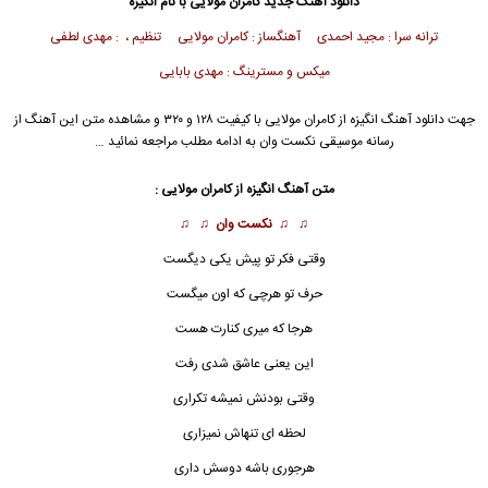
دانلود آهنگ جدید
کامران مولایی
با نام انگیزه
ترانه سرا : مجید احمدی آهنگساز : کامران مولایی تنظیم ، : مهدی لطفی
میکس و مسترینگ : مهدی بابایی
جهت دانلود آهنگ انگیزه از
کامران مولایی
با کیفیت ۱۲۸ و ۳۲۰ و مشاهده متن این آهنگ از
رسانه موسیقی نکست وان به ادامه مطلب مراجعه نمائید …
متن آهنگ انگیزه از
کامران مولایی
:
♫ ♫
نکست وان
♫ ♫
وقتی فکر تو پیش یکی دیگست
حرف تو هرچی که اون میگست
هرجا که میری کنارت هست
این یعنی عاشق شدی رفت
وقتی بودنش نمیشه تکراری
لحظه ای تنهاش نمیزاری
هرجوری باشه دوسش داری