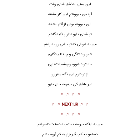
این یعنی عاذشق شدی رفت
آره من دیوونتم این کار عشقه
این دیوونه بودن از آثار عشقه
تو شدی دارو ندار و تکیه گاهم
من به شرطی که تو باشی رو به راهم
شعر و دلتنگی و چندتا یادگاری
ساعتو دلشوره و چشم انتظاری
از تو دارم این نگاه بیقرارو
غیر عاشق کی میفهمه حال مارو
♫ ♫ ♫ ♫
♫ ♫
NEXT1.IR
♫ ♫
♫ ♫ ♫ ♫
من به اینکه میرسه دستم به دستت دلخوشم
دستمو محکم بگیر بزار یه کم آروم بشم