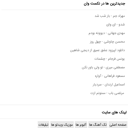
جدیدترین ها در نکست وان
مهراد جم - باز شب شد
شدو - ای وای
مهدی جهانی - دیوونه بودم
محسن چاوشی - چهل روز
دانلود اپیزود عشق عمیق از دیجی شاهین
یونس فرجام - چشمات
مصطفی میری - تو ولی باور نکن
مسعود فراهانی - آواره
اسماعیل ارندان - سردیار
مرتضی باب - ممنونم ازت
لینک های سایت
صفحه اصلی
تک آهنگ ها
آلبوم ها
موزیک ویدئو ها
تبلیغات