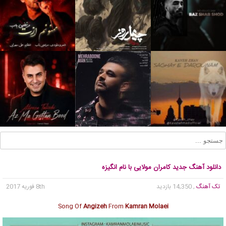
دانلود آهنگ جدید کامران مولایی با نام انگیزه
تک آهنگ
, 14,350 بازدید
8th فوریه 2017
Song Of
Angizeh
From
Kamran Molaei