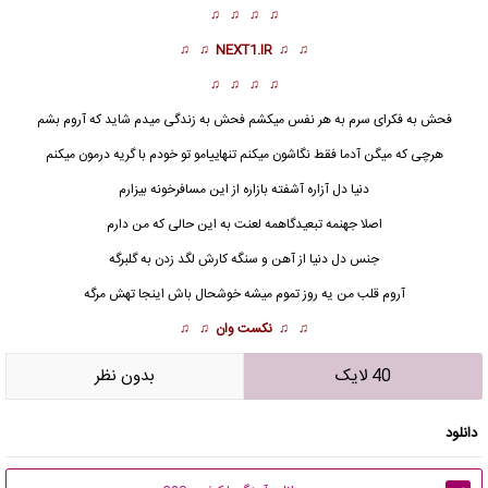
♫ ♫ ♫ ♫
♫ ♫
NEXT1.IR
♫ ♫
♫ ♫ ♫ ♫
فحش به فکرای سرم به هر نفس میکشم فحش به زندگی میدم شاید که آروم بشم
هرچی که میگن آدما فقط نگاشون میکنم تنهاییامو تو خودم با گریه درمون میکنم
دنیا دل آزاره آشفته بازاره از این
مسافرخونه
بیزارم
اصلا جهنمه تبعیدگاهمه لعنت به این حالی که من دارم
جنس دل دنیا از آهن و سنگه کارش لگد زدن به گلبرگه
آروم قلب من یه روز تموم میشه خوشحال باش اینجا تهش مرگه
♫ ♫
نکست وان
♫ ♫
40 لایک
بدون نظر
دانلود