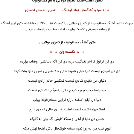
دانلود آهنگ جدید
کامران مولایی
با نام مسافرخونه
ترانه سرا و آهنگساز : فواد فرهنگ تنظیم : احسان احمدی
جهت دانلود آهنگ مسافرخونه از
کامران مولایی
با کیفیت ۱۲۸ و ۳۲۰ و مشاهده متن این آهنگ
از رسانه موسیقی نکست وان به ادامه مطلب مراجعه نمائید …
متن آهنگ مسافرخونه از کامران مولایی :
♫ ♫
نکست وان
♫ ♫
دق کن از اول تا آخر زندگیت درده دق کن اگه دنبالشی اوضات برگرده
دق کن امیدی نیست دنیا خیلی نامرده حتی خدا هم بی کس و تنها ولت کرده
دنیای من دنیای شادی نیست غمگینی حالم ارادی نیست
میخواستم خودم برم دیدم حتی به مرگم اعتمادی نیست
دنیا دل آزاره آشفته بازاره از این
مسافرخونه
بیزارم
اصلا جهنمه تبعیدگاهمه لعنت به این حالی که من دارم
جنس دل دنیا از آهن و سنگه کارش لگد زدن به گلبرگه
آروم قلب من یه روز تموم میشه خوشحال باش اینجا تهش مرگه