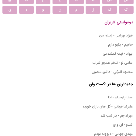
ص
ض
ط
ظ
ع
غ
ف
ق
ک
گ
ل
م
ن
و
ه
ی
درخواستی کاربران
فرزاد بهرامی - زیبای من
حامیم - یکیو دارم
نیواد - نیمه گمشدمی
سامی لو - تلخم همچو شراب
محمود التركي - عاشق مجنون
جدیدترین ها در نکست وان
سینا پارسیان - ادا
علیرضا قربانی - گل های باران خورده
مهراد جم - باز شب شد
شدو - ای وای
مهدی جهانی - دیوونه بودم