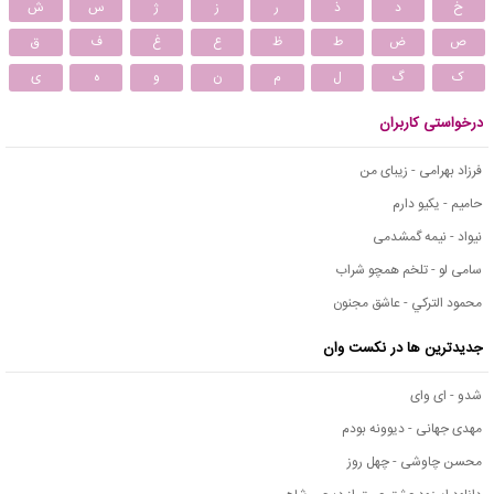
خ
د
ذ
ر
ز
ژ
س
ش
ص
ض
ط
ظ
ع
غ
ف
ق
ک
گ
ل
م
ن
و
ه
ی
درخواستی کاربران
فرزاد بهرامی - زیبای من
حامیم - یکیو دارم
نیواد - نیمه گمشدمی
سامی لو - تلخم همچو شراب
محمود التركي - عاشق مجنون
جدیدترین ها در نکست وان
شدو - ای وای
مهدی جهانی - دیوونه بودم
محسن چاوشی - چهل روز