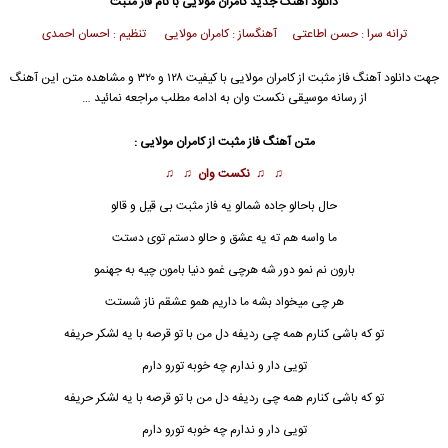
دانلود آهنگ جدید
کامران مولایی با نام فاز مثبت
ترانه سرا : حسن اطاعتی آهنگساز : کامران مولایی تنظیم : احسان احمدی
جهت دانلود آهنگ فاز مثبت از کامران مولایی با کیفیت ۱۲۸ و ۳۲۰ و مشاهده متن این آهنگ
از رسانه موسیقی نکست وان به ادامه مطلب مراجعه نمائید …
متن آهنگ
فاز مثبت
از کامران مولایی :
♫ ♫
نکست وان
♫ ♫
حال باحالو جاده شمالو یه
فاز مثبت
بی قیل و قالو
ما واسه هم ته یه عشق و حالو دستم توی دستت
بارون نم نمو دور شه هرچی غمو دنیا بامون چیه به جهنمو
هر چی میخواد بشه ما داریم همو عشقم ناز شستت
تو که باشی کنارم همه چی ردیفه دل من با تو قرصه با یه لشکر حریفه
تویی دار و ندارم چه خوبه تورو دارم
تو که باشی کنارم همه چی ردیفه دل من با تو قرصه با یه لشکر حریفه
تویی دار و ندارم چه خوبه تورو دارم