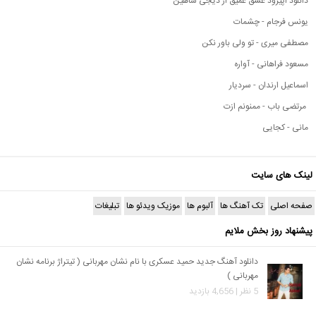
دانلود اپیزود عشق عمیق از دیجی شاهین
یونس فرجام - چشمات
مصطفی میری - تو ولی باور نکن
مسعود فراهانی - آواره
اسماعیل ارندان - سردیار
مرتضی باب - ممنونم ازت
مانی - کجایی
لینک های سایت
صفحه اصلی
تک آهنگ ها
آلبوم ها
موزیک ویدئو ها
تبلیغات
پیشنهاد روز بخش ملایم
دانلود آهنگ جدید حمید عسکری با نام نشان مهربانی ( تیتراژ برنامه نشان
مهربانی )
5 نظر | 4,656 بازدید