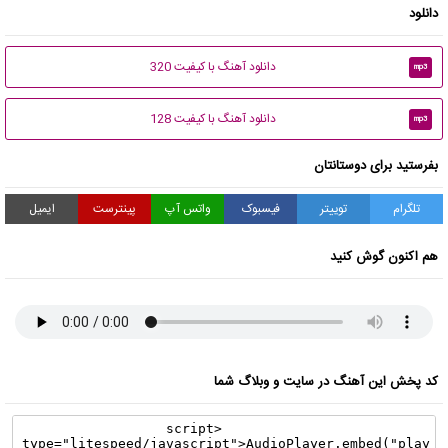
دانلود
دانلود آهنگ با کیفیت 320
mp3
دانلود آهنگ با کیفیت 128
mp3
بفرستید برای دوستانتان
تلگرام
توییتر
فیسبوک
واتس آپ
پینترست
ایمیل
هم اکنون گوش کنید
کد پخش این آهنگ در سایت و وبلاگ شما