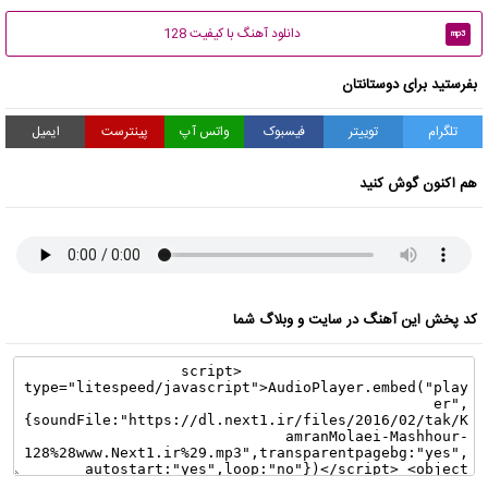
دانلود آهنگ با کیفیت 128
mp3
بفرستید برای دوستانتان
تلگرام
توییتر
فیسبوک
واتس آپ
پینترست
ایمیل
هم اکنون گوش کنید
کد پخش این آهنگ در سایت و وبلاگ شما