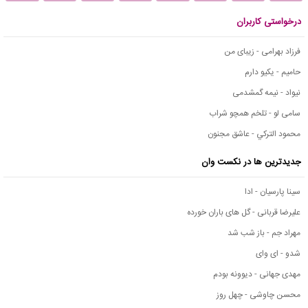
درخواستی کاربران
فرزاد بهرامی - زیبای من
حامیم - یکیو دارم
نیواد - نیمه گمشدمی
سامی لو - تلخم همچو شراب
محمود التركي - عاشق مجنون
جدیدترین ها در نکست وان
سینا پارسیان - ادا
علیرضا قربانی - گل های باران خورده
مهراد جم - باز شب شد
شدو - ای وای
مهدی جهانی - دیوونه بودم
محسن چاوشی - چهل روز