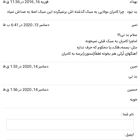
بهداد
گفت:
فوریه 16, 2016 در 11:36 ق.ظ
بد نبود . چرا کامران مولایی به سبک گذشته اش برنمیگرده این سبک اصلا به صداش نمیاد
امیر
گفت:
دسامبر 13, 2020 در 6:41 ب.ظ
سلام بد نی!!!
اماچرا کامران به سبک قبلی نمیخونه
مثل؛ بسمه،،فلک،،یا محکوم که حرف نداره
آهنگهای تُرکی هم بخونه لطفاً(ممنون(برسه به کامران
امین
گفت:
دسامبر 14, 2020 در 1:53 ق.ظ
بد نی
حسین
گفت:
دسامبر 14, 2020 در 1:56 ق.ظ
خوبه
نام شما :
ایمیل :