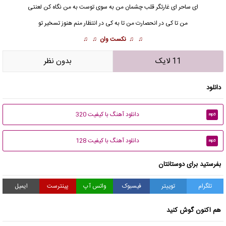
ای ساحر ای غارتگر قلب چشمان من به سوی توست به من نگاه کن لعنتی
من تا کی در انحصارت من تا به کی در انتظار منم هنوز
تسخیر
تو
♫ ♫
نکست وان
♫ ♫
11 لایک
بدون نظر
دانلود
دانلود آهنگ با کیفیت 320
mp3
دانلود آهنگ با کیفیت 128
mp3
بفرستید برای دوستانتان
تلگرام
توییتر
فیسبوک
واتس آپ
پینترست
ایمیل
هم اکنون گوش کنید