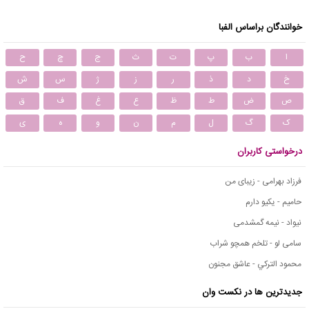
خوانندگان براساس الفبا
ا
ب
پ
ت
ث
ج
چ
ح
خ
د
ذ
ر
ز
ژ
س
ش
ص
ض
ط
ظ
ع
غ
ف
ق
ک
گ
ل
م
ن
و
ه
ی
درخواستی کاربران
فرزاد بهرامی - زیبای من
حامیم - یکیو دارم
نیواد - نیمه گمشدمی
سامی لو - تلخم همچو شراب
محمود التركي - عاشق مجنون
جدیدترین ها در نکست وان