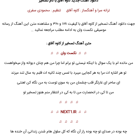
دانلود آهنگ جدید
کاوه آفاق با نام تسخیر
ترانه سرا و آهنگساز : کاوه آفاق تنظیم : محمودی سفری
جهت دانلود آهنگ تسخیر از کاوه آفاق با کیفیت ۱۲۸ و ۳۲۰ و مشاهده متن این آهنگ از رسانه
موسیقی نکست وان به ادامه مطلب مراجعه نمائید …
متن آهنگ تسخیر از کاوه آفاق :
♫ ♫
نکست وان
♫ ♫
من مانده ام با یک سوال با اینکه نیستی تو برام اما چرا من هم چنان دیوانه واز میخواهمت
تو هر اشاره ات مرا به هر کجایی میبرد با لمس چند ثانیه ات قلبم یه سال تند میزند
ای ساحر ای غارتگر قلب چشمان من به سوی توست به من نگاه کن لعنتی
من تا کی در انحصارت من تا به کی در انتظار منم هنوز
تسخیر
تو
♫ ♫ ♫ ♫
♫ ♫
NEXT1.IR
♫ ♫
♫ ♫ ♫ ♫
چه بوده در صدای تو چه بوده راز آن نگاه که کل سلول هام شدن زندانی آن خنده ها