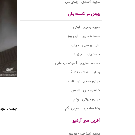
مجید احمدی - زیبای من
بزودی در نکست وان
مجید رضوی - اوکی
حامد همایون - این روزا
علی لهراسبی - خیابونا
حامد پارسا - جزیره
مسعود صابری - آسوده میخوابی
ریوان - یه شب قشنگ
مهدی مقدم - نوار قلب
شاهین بنان - الماس
مهدی جهانی - زخم
رضا صادقی - یه چی بگم
جهت دانلود 
آخرین های آرشیو
مجید اصلاحی - تو برو