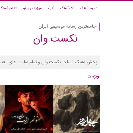
دانلود آهنگ
تک آهنگ
آلبوم
موزیک ویدئو
انتشار آهنگ
جامعترین رسانه موسیقی ایران
نکست وان
پخش آهنگ شما در نکست وان و تمام سایت های معتبر
ویژه ها