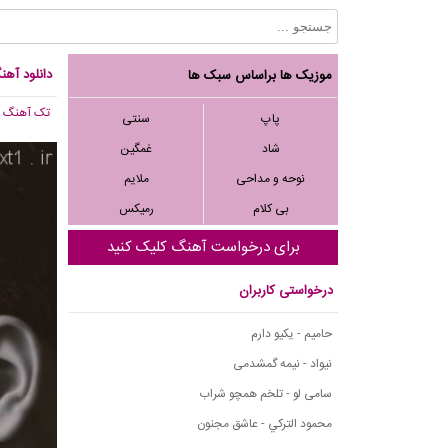
دانلود آهن
موزیک ها براساس سبک ها
تک آهنگ
, 083
پاپ
سنتی
شاد
غمگین
نوحه و مداحی
ملایم
بی کلام
رمیکس
برای درخواست آهنگ کلیک کنید
درخواستی کاربران
حامیم - یکیو دارم
نیواد - نیمه گمشدمی
سامی لو - تلخم همچو شراب
محمود التركي - عاشق مجنون