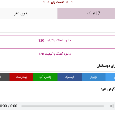
♫ ♫
نکست وان
♫ ♫
17 لایک
بدون نظر
دانلود آهنگ با کیفیت 320
دانلود آهنگ با کیفیت 128
ای دوستانتان
توییتر
فیسبوک
واتس آپ
پینترست
ا
گوش کنید