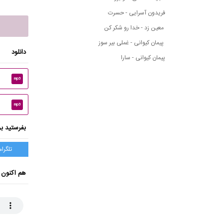
فریدون آسرایی - حسرت
معین زد - خدا رو شکر کن
پیمان کیوانی - غملی بیر سوز
دانلود
پیمان کیوانی - سارا
mp3
mp3
بفرستید بر
تلگرام
هم اکنون 