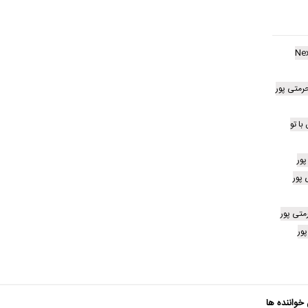
Ne
متی پور
با تو
پور
پور
متی پور
ور
 خواننده ها