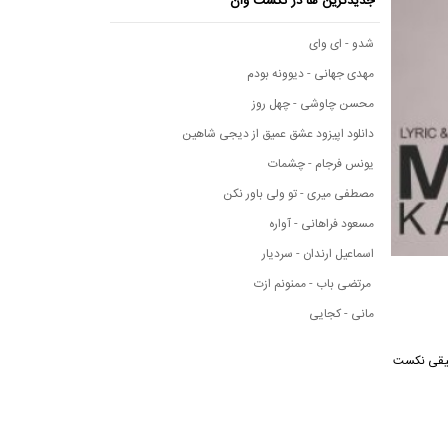
جدیدترین ها در نکست وان
شدو - ای وای
مهدی جهانی - دیوونه بودم
محسن چاوشی - چهل روز
دانلود اپیزود عشق عمیق از دیجی شاهین
یونس فرجام - چشمات
مصطفی میری - تو ولی باور نکن
مسعود فراهانی - آواره
اسماعیل ارندان - سردیار
مرتضی باب - ممنونم ازت
مانی - کجایی
ه موسیقی نکست