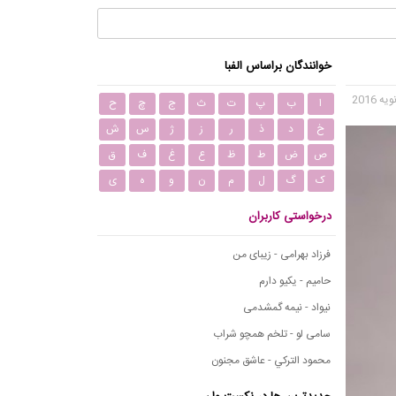
خوانندگان براساس الفبا
ا
ب
پ
ت
ث
ج
چ
ح
خ
د
ذ
ر
ز
ژ
س
ش
ص
ض
ط
ظ
ع
غ
ف
ق
ک
گ
ل
م
ن
و
ه
ی
درخواستی کاربران
فرزاد بهرامی - زیبای من
حامیم - یکیو دارم
نیواد - نیمه گمشدمی
سامی لو - تلخم همچو شراب
محمود التركي - عاشق مجنون