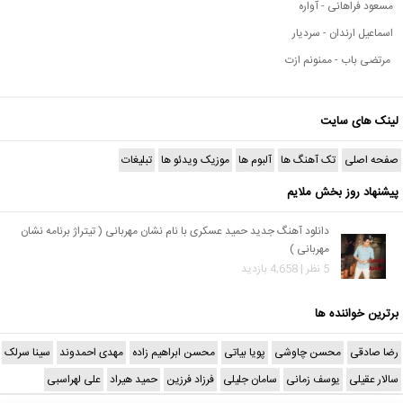
مسعود فراهانی - آواره
اسماعیل ارندان - سردیار
مرتضی باب - ممنونم ازت
لینک های سایت
صفحه اصلی
تک آهنگ ها
آلبوم ها
موزیک ویدئو ها
تبلیغات
پیشنهاد روز بخش ملایم
دانلود آهنگ جدید حمید عسکری با نام نشان مهربانی ( تیتراژ برنامه نشان
مهربانی )
5 نظر | 4,658 بازدید
برترین خواننده ها
رضا صادقی
محسن چاوشی
پویا بیاتی
محسن ابراهیم زاده
مهدی احمدوند
سینا سرلک
سالار عقیلی
یوسف زمانی
سامان جلیلی
فرزاد فرزین
حمید هیراد
علی لهراسبی