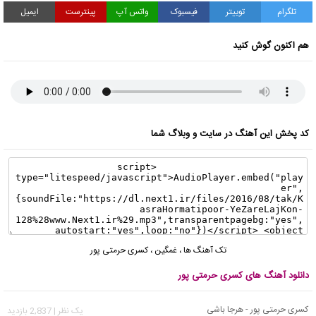
تلگرام
توییتر
فیسبوک
واتس آپ
پینترست
ایمیل
هم اکنون گوش کنید
کد پخش این آهنگ در سایت و وبلاگ شما
تک آهنگ ها
،
غمگین
،
کسری حرمتی پور
دانلود آهنگ های کسری حرمتی پور
کسری حرمتی پور - هرجا باشی
يک نظر | 2,837 بازدید