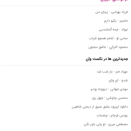
فرزاد بهرامی - زیبای من
حامیم - یکیو دارم
نیواد - نیمه گمشدمی
سامی لو - تلخم همچو شراب
محمود التركي - عاشق مجنون
جدیدترین ها در نکست وان
مهراد جم - باز شب شد
شدو - ای وای
مهدی جهانی - دیوونه بودم
محسن چاوشی - چهل روز
دانلود اپیزود عشق عمیق از دیجی شاهین
یونس فرجام - چشمات
مصطفی میری - تو ولی باور نکن