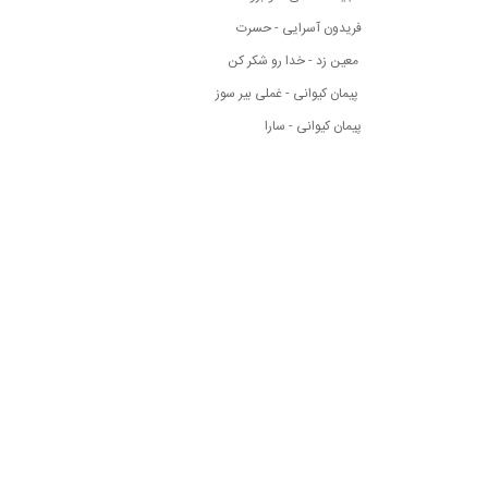
فریدون آسرایی - حسرت
معین زد - خدا رو شکر کن
پیمان کیوانی - غملی بیر سوز
پیمان کیوانی - سارا