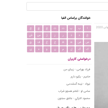
خوانندگان براساس الفبا
ا
ب
پ
ت
ث
ج
چ
ح
خ
د
ذ
ر
ز
ژ
س
ش
ص
ض
ط
ظ
ع
غ
ف
ق
ک
گ
ل
م
ن
و
ه
ی
درخواستی کاربران
فرزاد بهرامی - زیبای من
حامیم - یکیو دارم
نیواد - نیمه گمشدمی
سامی لو - تلخم همچو شراب
محمود التركي - عاشق مجنون