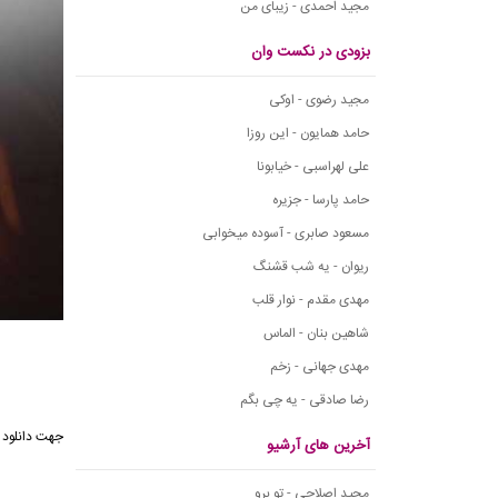
مجید احمدی - زیبای من
بزودی در نکست وان
مجید رضوی - اوکی
حامد همایون - این روزا
علی لهراسبی - خیابونا
حامد پارسا - جزیره
مسعود صابری - آسوده میخوابی
ریوان - یه شب قشنگ
مهدی مقدم - نوار قلب
شاهین بنان - الماس
مهدی جهانی - زخم
رضا صادقی - یه چی بگم
جهت دانلود 
آخرین های آرشیو
مجید اصلاحی - تو برو