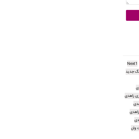
Next1
گ جدید
ی
ری زاهدی
هدی
زاهدی
دی
وان