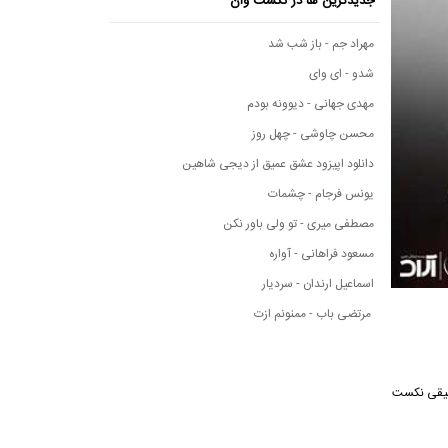
جدیدترین ها در نکست وان
مهراد جم - باز شب شد
شدو - ای وای
مهدی جهانی - دیوونه بودم
محسن چاوشی - چهل روز
دانلود اپیزود عشق عمیق از دیجی شاهین
یونس فرجام - چشمات
مصطفی میری - تو ولی باور نکن
مسعود فراهانی - آواره
اسماعیل ارندان - سردیار
مرتضی باب - ممنونم ازت
نه موسیقی نکست