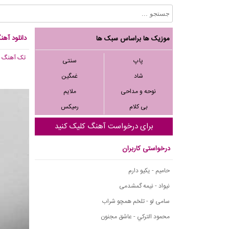
دانلود آه
موزیک ها براساس سبک ها
تک آهنگ
, 044
پاپ
سنتی
شاد
غمگین
نوحه و مداحی
ملایم
بی کلام
رمیکس
برای درخواست آهنگ کلیک کنید
درخواستی کاربران
حامیم - یکیو دارم
نیواد - نیمه گمشدمی
سامی لو - تلخم همچو شراب
محمود التركي - عاشق مجنون