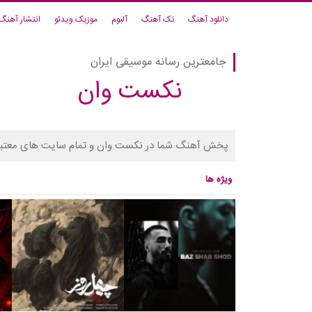
دانلود آهنگ
تک آهنگ
آلبوم
موزیک ویدئو
انتشار آهنگ
جامعترین رسانه موسیقی ایران
نکست وان
پخش آهنگ شما در نکست وان و تمام سایت های معتبر
ویژه ها