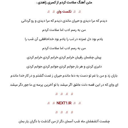
متن آهنگ سلامت کردم از
کسری زاهدی
:
♫ ♫
نکست وان
♫ ♫
دیدم که مرا دیدی و حیران ماندی دیدم که مرا دیدی و رو گردانی
من به رسم ادب اما
سلامت کردم
یادم بود دل غمزده در تب را یادم بود خداحافظی آن شب را
من به رسم ادب اما
سلامت کردم
پیش چشمان رقیبان خرابم کردی خرابم کردی خرابم کردی
دلبری کردی و هر بار جوابم کردی جوابم کردی جوابم کردی
باران زد و من با غم تو دست به دعا ماندم حیران ز غمت گشتم و در کار خدا ماندم
ای وای که در این قصه دلت عاشق اگر میشد با تو آخرین پرسه ی ما جور دگر میشد
♫ ♫ ♫ ♫
♫ ♫
NEXT1.IR
♫ ♫
♫ ♫ ♫ ♫
چشمت آتشفشان ماه شب آسمان دگر از من گذشت با دگران یار بمان