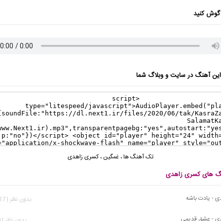
گوش کنید
ن آهنگ در سایت و وبلاگ شما
تک آهنگ ها
،
غمگین
،
کسری زاهدی
نگ های کسری زاهدی
 - یادت باشه
بدون نظر | 4,617 بازدید
ی - عشق قدیمی
بدون نظر | 790 بازدید