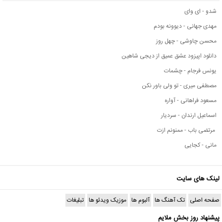
شدو - ای وای
مهدی جهانی - دیوونه بودم
محسن چاوشی - چهل روز
دانلود اپیزود عشق عمیق از دیجی شاهین
یونس فرجام - چشمات
مصطفی میری - تو ولی باور نکن
مسعود فراهانی - آواره
اسماعیل ارندان - سردیار
مرتضی باب - ممنونم ازت
مانی - کجایی
لینک های سایت
صفحه اصلی
تک آهنگ ها
آلبوم ها
موزیک ویدئو ها
تبلیغات
پیشنهاد روز بخش ملایم