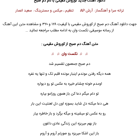
دانلود آهنگ جدید
کوروش مقیمی
با نام دم صبح
ترانه سرا و آهنگساز : آرش AP تنظیم ، میکس و مسترینگ : سعید انصار
جهت دانلود آهنگ دم صبح از
کوروش مقیمی
با کیفیت ۱۲۸ و ۳۲۰ و مشاهده متن این آهنگ
از رسانه موسیقی نکست وان به ادامه مطلب مراجعه نمائید …
متن آهنگ دم صبح از
کوروش مقیمی
:
♫ ♫
نکست وان
♫ ♫
دم
صبح
جمعمون تقسیم شد
همه دیگه رفتن موندم اینبار مونده قلبم تک و تنها یه نفره
اومدم خونه چشام خیره به عکس تو رو دیواره
تو دلم میگم دعا کن باز همون روزامو بیاره
هی دعا میکنه دل شاید بسوزه اون دل لعنتیت این بار
رو به عکس تو میشینه و میگه برگرد و باز خاطره بیار
باز بهم میریزه این زندگی عادی داغون
باز این اشکا میریزه رو صورتم آروم و آروم