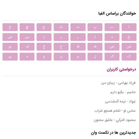
خوانندگان براساس الفبا
ا
ب
پ
ت
ث
ج
چ
ح
خ
د
ذ
ر
ز
ژ
س
ش
ص
ض
ط
ظ
ع
غ
ف
ق
ک
گ
ل
م
ن
و
ه
ی
درخواستی کاربران
فرزاد بهرامی - زیبای من
حامیم - یکیو دارم
نیواد - نیمه گمشدمی
سامی لو - تلخم همچو شراب
محمود التركي - عاشق مجنون
جدیدترین ها در نکست وان