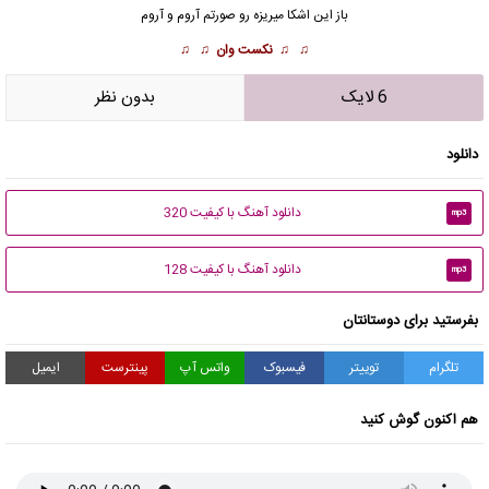
باز این اشکا میریزه رو صورتم آروم و آروم
♫ ♫
نکست وان
♫ ♫
6 لایک
بدون نظر
دانلود
دانلود آهنگ با کیفیت 320
mp3
دانلود آهنگ با کیفیت 128
mp3
بفرستید برای دوستانتان
تلگرام
توییتر
فیسبوک
واتس آپ
پینترست
ایمیل
هم اکنون گوش کنید