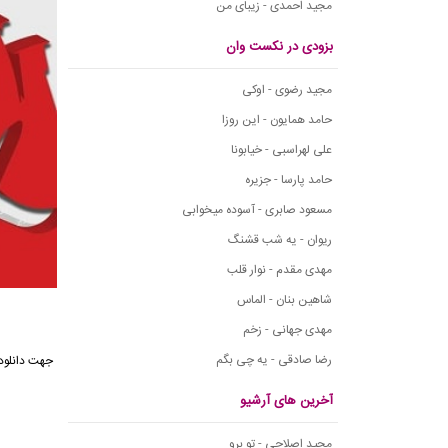
مجید احمدی - زیبای من
بزودی در نکست وان
مجید رضوی - اوکی
حامد همایون - این روزا
علی لهراسبی - خیابونا
حامد پارسا - جزیره
مسعود صابری - آسوده میخوابی
ریوان - یه شب قشنگ
مهدی مقدم - نوار قلب
شاهین بنان - الماس
مهدی جهانی - زخم
رضا صادقی - یه چی بگم
آخرین های آرشیو
مجید اصلاحی - تو برو