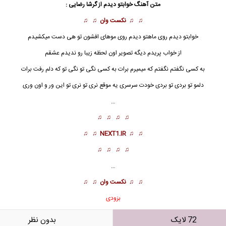
متن آهنگ خوابتو دیدم از گرشا رضایی :
♫ ♫
نکست وان
♫ ♫
خوابتو دیدم روی ماهتو دیدم روی موهای افشون تو هی دست میکشیدم
از خواب پریدم دیگه تصویر اون لحظه زیبا رو ندیدم عشقم
به کسی نگفتم نگفتم که میمیرم برات به کسی نگی تو نگی تو که دلم رفت برات
دلمو تو بردی تو بردی خودت سرسری یه موقع نری تو نری تو این ور و اون وری
…
♫ ♫ ♫ ♫
♫ ♫
NEXT1.IR
♫ ♫
♫ ♫ ♫ ♫
…
♫ ♫
نکست وان
♫ ♫
بزودی
72 لایک
بدون نظر