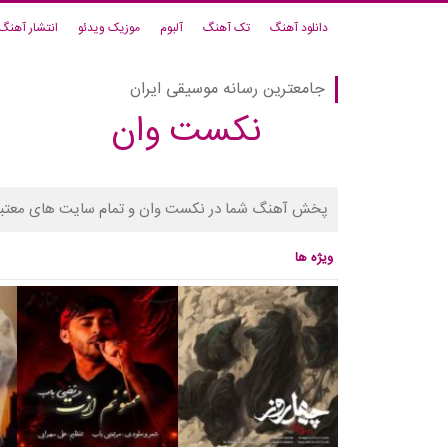
دانلود آهنگ
تک آهنگ
آلبوم
موزیک ویدئو
انتشار آهنگ
جامعترین رسانه موسیقی ایران
نکست وان
پخش آهنگ شما در نکست وان و تمام سایت های معتبر
ویژه ها