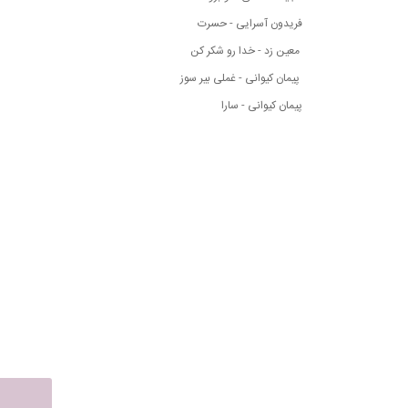
فریدون آسرایی - حسرت
معین زد - خدا رو شکر کن
پیمان کیوانی - غملی بیر سوز
پیمان کیوانی - سارا