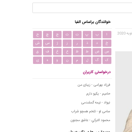
خوانندگان براساس الفبا
ا
ب
پ
ت
ث
ج
چ
ح
خ
د
ذ
ر
ز
ژ
س
ش
ص
ض
ط
ظ
ع
غ
ف
ق
ک
گ
ل
م
ن
و
ه
ی
درخواستی کاربران
فرزاد بهرامی - زیبای من
حامیم - یکیو دارم
نیواد - نیمه گمشدمی
سامی لو - تلخم همچو شراب
محمود التركي - عاشق مجنون