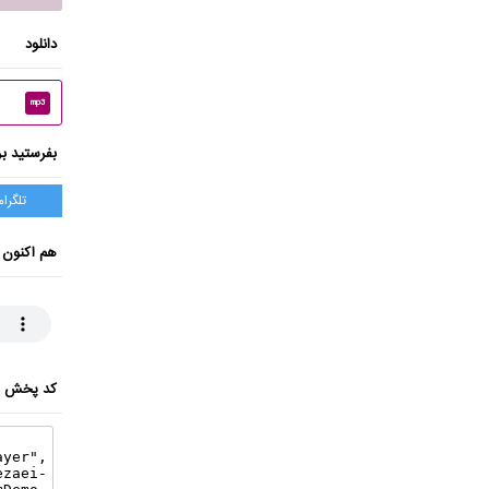
دانلود
mp3
بفرستید بر
تلگرام
هم اکنون 
کد پخش ای