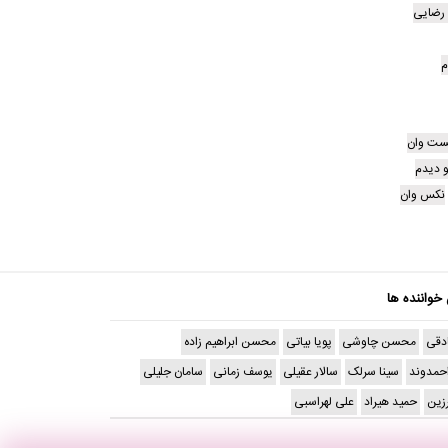
 رضایی
م
کست وان
و دیدم
نکس وان
 خواننده ها
دقی
محسن چاوشی
پویا بیاتی
محسن ابراهیم زاده
حمدوند
سینا سرلک
سالار عقیلی
یوسف زمانی
سامان جلیلی
رزین
حمید هیراد
علی لهراسبی