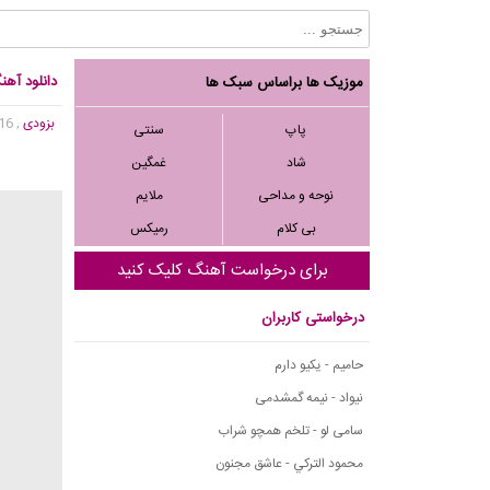
دانلود آهن
موزیک ها براساس سبک ها
بزودی
, 6,816 بازدید
پاپ
سنتی
شاد
غمگین
نوحه و مداحی
ملایم
بی کلام
رمیکس
برای درخواست آهنگ کلیک کنید
درخواستی کاربران
حامیم - یکیو دارم
نیواد - نیمه گمشدمی
سامی لو - تلخم همچو شراب
محمود التركي - عاشق مجنون