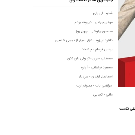
جدیدترین ها در نکست وان
شدو - ای وای
مهدی جهانی - دیوونه بودم
محسن چاوشی - چهل روز
دانلود اپیزود عشق عمیق از دیجی شاهین
یونس فرجام - چشمات
مصطفی میری - تو ولی باور نکن
مسعود فراهانی - آواره
اسماعیل ارندان - سردیار
مرتضی باب - ممنونم ازت
مانی - کجایی
گ از رسانه موسیقی نکست