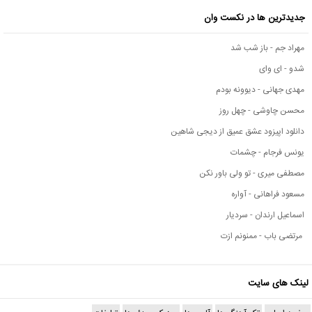
جدیدترین ها در نکست وان
مهراد جم - باز شب شد
شدو - ای وای
مهدی جهانی - دیوونه بودم
محسن چاوشی - چهل روز
دانلود اپیزود عشق عمیق از دیجی شاهین
یونس فرجام - چشمات
مصطفی میری - تو ولی باور نکن
مسعود فراهانی - آواره
اسماعیل ارندان - سردیار
مرتضی باب - ممنونم ازت
لینک های سایت