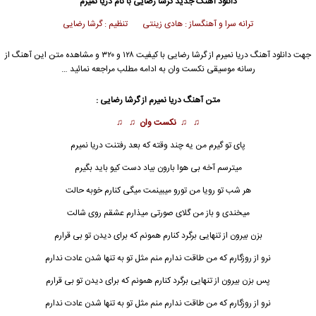
دانلود آهنگ جدید
گرشا رضایی با نام دریا نمیرم
ترانه سرا و آهنگساز : هادی زینتی تنظیم : گرشا رضایی
جهت دانلود آهنگ دریا نمیرم از گرشا رضایی با کیفیت ۱۲۸ و ۳۲۰ و مشاهده متن این آهنگ از
رسانه موسیقی نکست وان به ادامه مطلب مراجعه نمائید …
متن آهنگ
دریا
نمیرم از گرشا رضایی :
♫ ♫
نکست وان
♫ ♫
پای تو گیرم من یه چند وقته که بعد رفتنت
دریا نمیرم
میترسم آخه بی هوا بارون بیاد دست کیو باید بگیرم
هر شب تو رویا من تورو میبینمت میگی کنارم خوبه حالت
میخندی و باز من گلای صورتی میذارم عشقم روی شالت
بزن بیرون از تنهایی برگرد کنارم همونم که برای دیدن تو بی قرارم
نرو از روزگارم که من طاقت ندارم منم مثل تو به تنها شدن عادت ندارم
پس بزن بیرون از تنهایی برگرد کنارم همونم که برای دیدن تو بی قرارم
نرو از روزگارم که من طاقت ندارم منم مثل تو به تنها شدن عادت ندارم