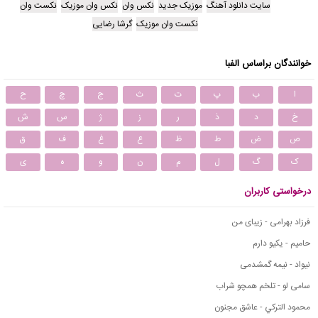
سایت دانلود آهنگ
موزیک جدید
نکس وان
نکس وان موزیک
نکست وان
نکست وان موزیک
گرشا رضایی
خوانندگان براساس الفبا
ا
ب
پ
ت
ث
ج
چ
ح
خ
د
ذ
ر
ز
ژ
س
ش
ص
ض
ط
ظ
ع
غ
ف
ق
ک
گ
ل
م
ن
و
ه
ی
درخواستی کاربران
فرزاد بهرامی - زیبای من
حامیم - یکیو دارم
نیواد - نیمه گمشدمی
سامی لو - تلخم همچو شراب
محمود التركي - عاشق مجنون