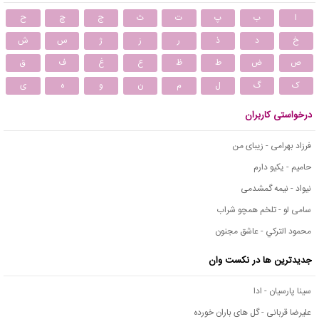
ا
ب
پ
ت
ث
ج
چ
ح
خ
د
ذ
ر
ز
ژ
س
ش
ص
ض
ط
ظ
ع
غ
ف
ق
ک
گ
ل
م
ن
و
ه
ی
درخواستی کاربران
فرزاد بهرامی - زیبای من
حامیم - یکیو دارم
نیواد - نیمه گمشدمی
سامی لو - تلخم همچو شراب
محمود التركي - عاشق مجنون
جدیدترین ها در نکست وان
سینا پارسیان - ادا
علیرضا قربانی - گل های باران خورده