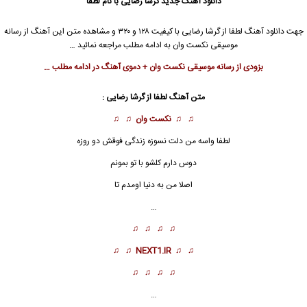
دانلود آهنگ جدید
گرشا رضایی با نام لطفا
جهت دانلود آهنگ لطفا از گرشا رضایی با کیفیت ۱۲۸ و ۳۲۰ و مشاهده متن این آهنگ از رسانه
موسیقی نکست وان به ادامه مطلب مراجعه نمائید …
بزودی از رسانه موسیقی نکست وان + دموی آهنگ در ادامه مطلب …
متن آهنگ لطفا از گرشا رضایی :
♫ ♫
نکست وان
♫ ♫
لطفا واسه من دلت نسوزه زندگی فوقش دو روزه
دوس دارم کلشو با تو بمونم
اصلا من به دنیا اومدم تا
…
♫ ♫ ♫ ♫
♫ ♫
NEXT1.IR
♫ ♫
♫ ♫ ♫ ♫
…