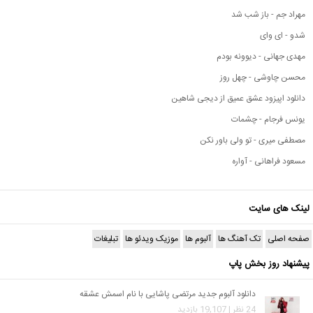
مهراد جم - باز شب شد
شدو - ای وای
مهدی جهانی - دیوونه بودم
محسن چاوشی - چهل روز
دانلود اپیزود عشق عمیق از دیجی شاهین
یونس فرجام - چشمات
مصطفی میری - تو ولی باور نکن
مسعود فراهانی - آواره
لینک های سایت
صفحه اصلی
تک آهنگ ها
آلبوم ها
موزیک ویدئو ها
تبلیغات
پیشنهاد روز بخش پاپ
دانلود آلبوم جدید مرتضی پاشایی با نام اسمش عشقه
24 نظر | 19,107 بازدید