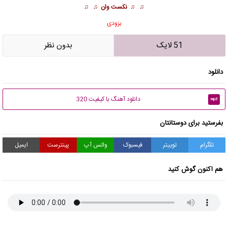
♫ ♫
نکست وان
♫ ♫
بزودی
51 لایک
بدون نظر
دانلود
دانلود آهنگ با کیفیت 320
mp3
بفرستید برای دوستانتان
تلگرام
توییتر
فیسبوک
واتس آپ
پینترست
ایمیل
هم اکنون گوش کنید