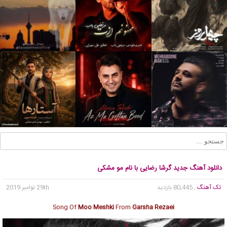
دانلود آهنگ جدید گرشا رضایی با نام مو مشکی
تک آهنگ
, 80,445 بازدید
29th نوامبر 2019
Song Of
Moo Meshki
From
Garsha Rezaei