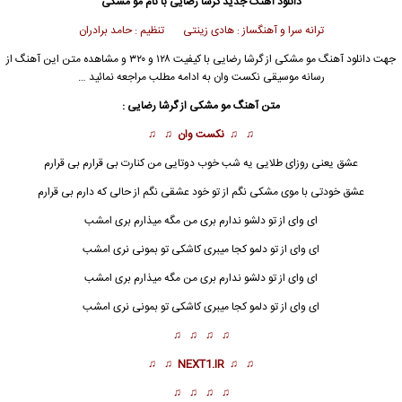
دانلود آهنگ جدید
گرشا رضایی
با نام مو مشکی
ترانه سرا و آهنگساز : هادی زینتی تنظیم : حامد برادران
جهت دانلود آهنگ مو مشکی از
گرشا رضایی
با کیفیت ۱۲۸ و ۳۲۰ و مشاهده متن این آهنگ از
رسانه موسیقی نکست وان به ادامه مطلب مراجعه نمائید …
متن آهنگ
مو مشکی
از
گرشا رضایی
:
♫ ♫
نکست وان
♫ ♫
عشق یعنی روزای طلایی یه شب خوب دوتایی من کنارت بی قرارم بی قرارم
عشق خودتی با موی
مشکی
نگم از تو خود عشقی نگم از حالی که دارم بی قرارم
ای وای از تو دلشو ندارم بری من مگه میذارم بری امشب
ای وای از تو دلمو کجا میبری کاشکی تو بمونی نری امشب
ای وای از تو دلشو ندارم بری من مگه میذارم بری امشب
ای وای از تو دلمو کجا میبری کاشکی تو بمونی نری امشب
♫ ♫ ♫ ♫
♫ ♫
NEXT1.IR
♫ ♫
♫ ♫ ♫ ♫