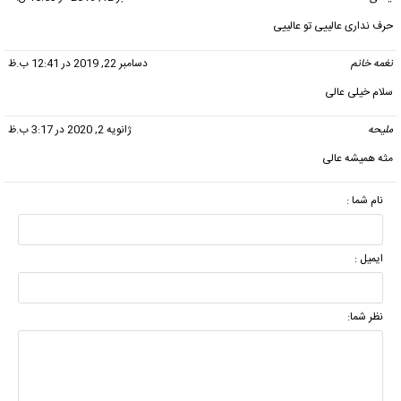
حرف نداری عالییی تو عالییی
نغمه خانم
گفت:
دسامبر 22, 2019 در 12:41 ب.ظ
سلام خیلی عالی
ملیحه
گفت:
ژانویه 2, 2020 در 3:17 ب.ظ
مثه همیشه عالی
نام شما :
ایمیل :
نظر شما: