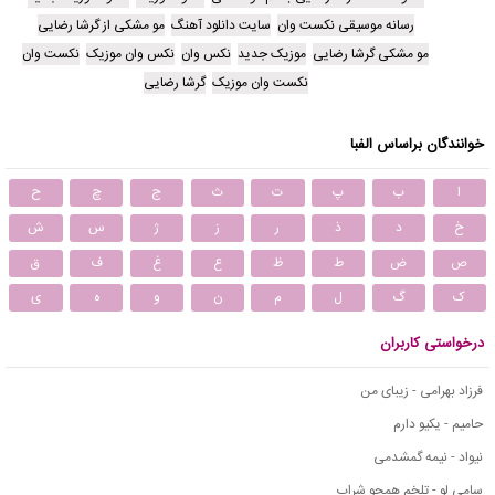
رسانه موسیقی نکست وان
سایت دانلود آهنگ
مو مشکی از گرشا رضایی
مو مشکی گرشا رضایی
موزیک جدید
نکس وان
نکس وان موزیک
نکست وان
نکست وان موزیک
گرشا رضایی
خوانندگان براساس الفبا
ا
ب
پ
ت
ث
ج
چ
ح
خ
د
ذ
ر
ز
ژ
س
ش
ص
ض
ط
ظ
ع
غ
ف
ق
ک
گ
ل
م
ن
و
ه
ی
درخواستی کاربران
فرزاد بهرامی - زیبای من
حامیم - یکیو دارم
نیواد - نیمه گمشدمی
سامی لو - تلخم همچو شراب