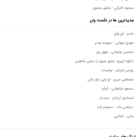
محمود التركي - عاشق مجنون
جدیدترین ها در نکست وان
شدو - ای وای
مهدی جهانی - دیوونه بودم
محسن چاوشی - چهل روز
دانلود اپیزود عشق عمیق از دیجی شاهین
یونس فرجام - چشمات
مصطفی میری - تو ولی باور نکن
مسعود فراهانی - آواره
اسماعیل ارندان - سردیار
مرتضی باب - ممنونم ازت
مانی - کجایی