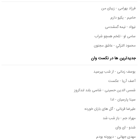
فرزاد بهرامی - زیبای من
حامیم - یکیو دارم
نیواد - نیمه گمشدمی
سامی لو - تلخم همچو شراب
محمود التركي - عاشق مجنون
جدیدترین ها در نکست وان
یوسف زمانی - از شب بپرسید
آصف آریا - عکست
شمس الدین حسینی - شاسی بلند لندکروز
سینا پارسیان - ادا
علیرضا قربانی - گل های باران خورده
مهراد جم - باز شب شد
شدو - ای وای
مهدی جهانی - دیوونه بودم