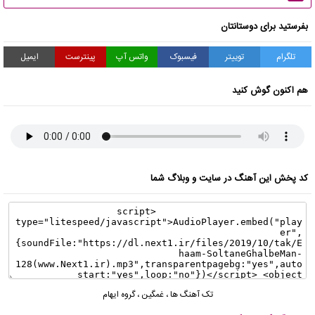
بفرستید برای دوستانتان
تلگرام
توییتر
فیسبوک
واتس آپ
پینترست
ایمیل
هم اکنون گوش کنید
کد پخش این آهنگ در سایت و وبلاگ شما
تک آهنگ ها
،
غمگین
،
گروه ایهام