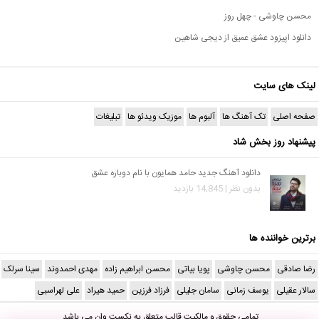
محسن چاوشی - چهل روز
دانلود اپیزود عشق عمیق از دیجی شاهین
لینک های سایت
صفحه اصلی
تک آهنگ ها
آلبوم ها
موزیک ویدئو ها
تبلیغات
پیشنهاد روز بخش شاد
دانلود آهنگ جدید حامد همایون با نام دوباره عشق
بدون نظر | 14,845 بازدید
برترین خواننده ها
رضا صادقی
محسن چاوشی
پویا بیاتی
محسن ابراهیم زاده
مهدی احمدوند
سینا سرلک
سالار عقیلی
یوسف زمانی
سامان جلیلی
فرزاد فرزین
حمید هیراد
علی لهراسبی
تمامی حقوق و مالکیت قالب متعلق به
نکست وان
می باشد.