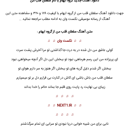
دانلود آهنگ جدید
گروه ایهام
با نام سلطان قلب من
جهت دانلود آهنگ سلطان قلب من از
گروه ایهام
با کیفیت ۱۲۸ و ۳۲۰ و مشاهده متن این
آهنگ از رسانه موسیقی نکست وان به ادامه مطلب مراجعه نمائید …
متن آهنگ سلطان قلب من از
گروه ایهام
:
♫ ♫
نکست وان
♫ ♫
کولی عاشق من دل شده در به درت جا گذاشتی تو مرا آخرش پشت سرت
ای پریزاده من این رسم هرماهی نبود تو ببخش این دل اگر آنچه میخواهی نبود
ببخش اگر شدم دلیل گریه های تو ببخش اگر هنوز به سر دارم هوای تو
سلطان قلب من
باش باشی ای کاش در کنارت بی قرارم دل بر تو میسپارم
زیبای بی نهایت رد پایت روی قلبم جا بماند حالم را خدا بداند
♫ ♫ ♫ ♫
♫ ♫
NEXT1.IR
♫ ♫
♫ ♫ ♫ ♫
نابی برای من شبیه خوابی دریا نبودی تو سرابی ای تمام سرگذشتم