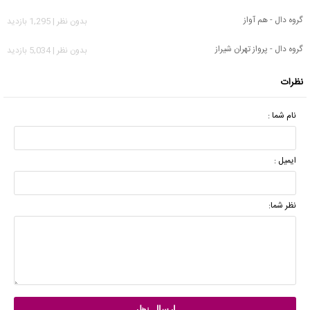
گروه دال - هم آواز
بدون نظر | 1,295 بازدید
گروه دال - پرواز تهران شیراز
بدون نظر | 5,034 بازدید
نظرات
نام شما :
ایمیل :
نظر شما: