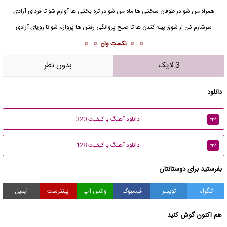
همراه من شو در طوفان سختی ها ماه من شو در تره بختی ها
آواز
م شو تا فردای آزادی
سرشارم کن از شوق پیله کندن ها تا صبح پروانگی رفتن ها پروازم شو تا رویای آزادی
♫ ♫
نکست وان
♫ ♫
3 لایک
بدون نظر
دانلود
دانلود آهنگ با کیفیت 320
mp3
دانلود آهنگ با کیفیت 128
mp3
بفرستید برای دوستانتان
تلگرام
توییتر
فیسبوک
واتس آپ
پینترست
ایمیل
هم اکنون گوش کنید