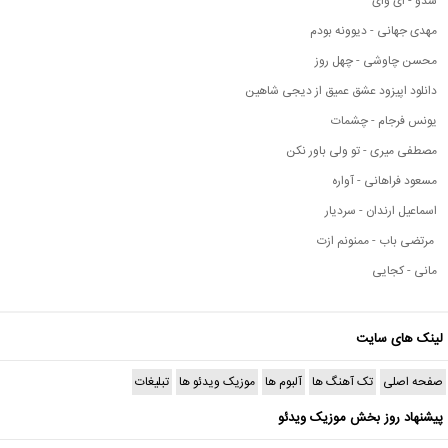
شدو - ای وای
مهدی جهانی - دیوونه بودم
محسن چاوشی - چهل روز
دانلود اپیزود عشق عمیق از دیجی شاهین
یونس فرجام - چشمات
مصطفی میری - تو ولی باور نکن
مسعود فراهانی - آواره
اسماعیل ارندان - سردیار
مرتضی باب - ممنونم ازت
مانی - کجایی
لینک های سایت
صفحه اصلی
تک آهنگ ها
آلبوم ها
موزیک ویدئو ها
تبلیغات
پیشنهاد روز بخش موزیک ویدئو