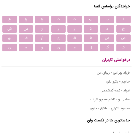
خوانندگان براساس الفبا
ا
ب
پ
ت
ث
ج
چ
ح
خ
د
ذ
ر
ز
ژ
س
ش
ص
ض
ط
ظ
ع
غ
ف
ق
ک
گ
ل
م
ن
و
ه
ی
درخواستی کاربران
فرزاد بهرامی - زیبای من
حامیم - یکیو دارم
نیواد - نیمه گمشدمی
سامی لو - تلخم همچو شراب
محمود التركي - عاشق مجنون
جدیدترین ها در نکست وان