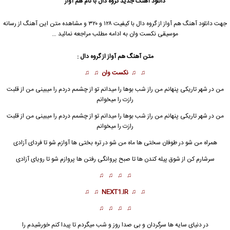
دانلود آهنگ جدید
گروه دال با نام هم آواز
جهت دانلود آهنگ هم آواز از گروه دال با کیفیت ۱۲۸ و ۳۲۰ و مشاهده متن این آهنگ از رسانه
موسیقی نکست وان به ادامه مطلب مراجعه نمائید …
متن آهنگ
هم آواز
از گروه دال :
♫ ♫
نکست وان
♫ ♫
من در شهر تاریکی پنهانم من راز شب بوها را میدانم تو از چشمم دردم را میبینی من از قلبت
رازت را میخوانم
من در شهر تاریکی پنهانم من راز شب بوها را میدانم تو از چشمم دردم را میبینی من از قلبت
رازت را میخوانم
همراه من شو در طوفان سختی ها ماه من شو در تره بختی ها آوازم شو تا فردای آزادی
سرشارم کن از شوق پیله کندن ها تا صبح پروانگی رفتن ها پروازم شو تا رویای آزادی
♫ ♫ ♫ ♫
♫ ♫
NEXT1.IR
♫ ♫
♫ ♫ ♫ ♫
در دنیای سایه ها سرگردان و بی صدا روز و شب میگردم تا پیدا کنم خورشیدم را