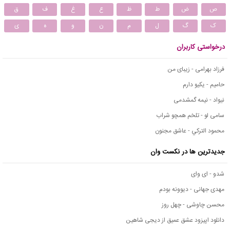
ص
ض
ط
ظ
ع
غ
ف
ق
ک
گ
ل
م
ن
و
ه
ی
درخواستی کاربران
فرزاد بهرامی - زیبای من
حامیم - یکیو دارم
نیواد - نیمه گمشدمی
سامی لو - تلخم همچو شراب
محمود التركي - عاشق مجنون
جدیدترین ها در نکست وان
شدو - ای وای
مهدی جهانی - دیوونه بودم
محسن چاوشی - چهل روز
دانلود اپیزود عشق عمیق از دیجی شاهین