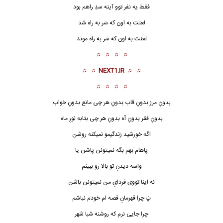
فقط یه نفر توو آینه سدِ راهم بود
لعنت به اون که سَر به راه شد
لعنت به اون که سَر به راه موند
♫ ♫ ♫ ♫
♫ ♫
NEXT1.IR
♫ ♫
♫ ♫ ♫ ♫
بدونِ مرز بدونِ قاب بدونِ هر چی مانع بدونِ خواب
بدونِ فقر بدونِ آه بدونِ هر چی بتابه نورِ ماه
اگه خورشید زندگیمو نمیکنه روشن
پاهام بهم بگه نمیتونن پاشن یا
واسه دیدنِ تو بالا رو ببینم
نه اینا تووی فردایِ من نمیتونن باشن
پَ چرا قهرمانِ قصه ام خودم نباشم
چرا جایی نرم که روشنه شبا شهر