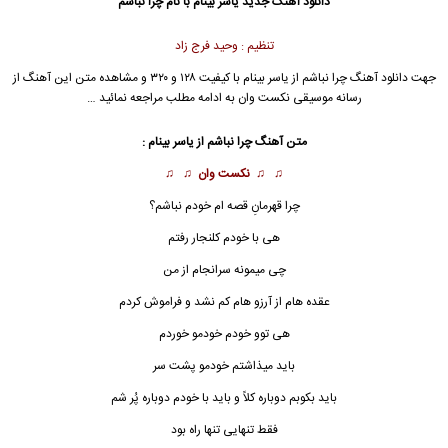
دانلود آهنگ جدید
یاسر بینام
با نام چرا نباشم
تنظیم : وحید فرج زاد
جهت دانلود آهنگ چرا نباشم از
یاسر بینام
با کیفیت ۱۲۸ و ۳۲۰ و مشاهده متن این آهنگ از
رسانه موسیقی نکست وان به ادامه مطلب مراجعه نمائید …
متن آهنگ
چرا نباشم
از
یاسر بینام
:
♫ ♫
نکست وان
♫ ♫
چرا قهرمانِ قصه ام خودم نباشم؟
هی با خودم کلنجار رفتم
چی میمونه سرانجام از من
عقده هام از آرزو هام کم نشد و فراموش کردم
هی توو خودم خودمو خوردم
باید میذاشتم خودمو پشت سر
باید بکوبم دوباره کلاً و باید با خودم دوباره پُر شم
فقط تنهایی تنها راه بود