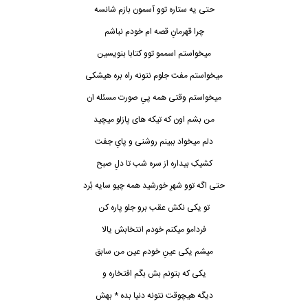
حتی یه ستاره توو آسمون بازم شانسه
چرا قهرمانِ قصه ام خودم
نباشم
میخواستم اسممو توو کتابا بنویسین
میخواستم مفت جلوم نتونه راه بره هیشکی
میخواستم وقتی همه پیِ صورت مسئله ان
من بشم اون که تیکه های پازلو میچید
دلم میخواد ببینم روشنی و پایِ جفت
کشیکِ بیداره از سره شب تا دلِ صبح
حتی اگه توو شهرِ خورشید همه چیو سایه بُرد
تو یکی نکش عقب برو جلو پاره کن
فردامو میکنم خودم انتخابش یالا
میشم یکی عینِ خودم عین من سابق
یکی که بتونم بش بگم افتخاره و
دیگه هیچوقت نتونه دنیا بده * بهش