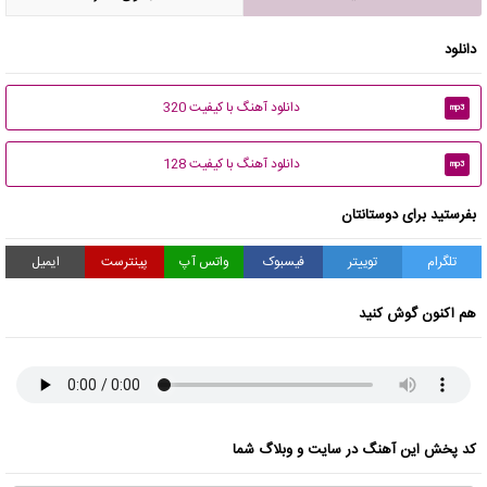
دانلود
دانلود آهنگ با کیفیت 320
mp3
دانلود آهنگ با کیفیت 128
mp3
بفرستید برای دوستانتان
تلگرام
توییتر
فیسبوک
واتس آپ
پینترست
ایمیل
هم اکنون گوش کنید
کد پخش این آهنگ در سایت و وبلاگ شما