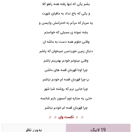
بشم یکی که تنها رفته همه راهو کلا
و یکی که باج نداد به مافیای شهرت
یه سرباز که مردُم به احترامش وایسن و
بشه نمونه‌ ی سمبلی که خواستم
وقتی جلوم همه دست به ماشَه ان
دنبالِ زمین خوردنمن نمیخوان که پاشم
وقتی میتونم خودم بهترینم باشم
چرا اونا قهرمانِ قصه های ماشن
پَ چرا قهرمانِ قصه ام خودم نباشم
چرا جایی نرم که روشنه شبا شهر
حتی یه ستاره توو آسمون بازم شانسه
چرا قهرمانِ قصه ام خودم نباشم
♫ ♫
نکست وان
♫ ♫
19 لایک
بدون نظر