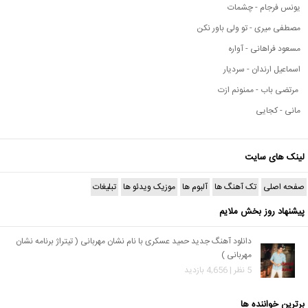
یونس فرجام - چشمات
مصطفی میری - تو ولی باور نکن
مسعود فراهانی - آواره
اسماعیل ارندان - سردیار
مرتضی باب - ممنونم ازت
مانی - کجایی
لینک های سایت
صفحه اصلی
تک آهنگ ها
آلبوم ها
موزیک ویدئو ها
تبلیغات
پیشنهاد روز بخش ملایم
دانلود آهنگ جدید حمید عسکری با نام نشان مهربانی ( تیتراژ برنامه نشان
مهربانی )
5 نظر | 4,656 بازدید
برترین خواننده ها